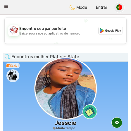
States
Dating
Toggle
Mode
Entrar
navigation
💖
💖
Encontre seu par perfeito
Baixe agora nosso aplicativo de namoro!
💕
💕
Encontros mulher Plateau State
0.4/1
1
Jesscie
Muito tempo