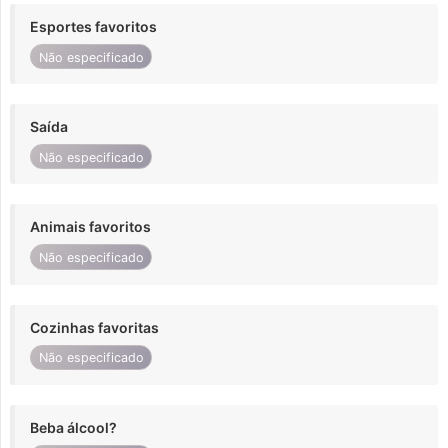
Esportes favoritos
Não especificado
Saída
Não especificado
Animais favoritos
Não especificado
Cozinhas favoritas
Não especificado
Beba álcool?