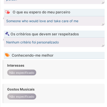
O que eu espero do meu parceiro
Someone who would love and take care of me
Os critérios que devem ser respeitados
Nenhum critério foi personalizado
Conhecendo-me melhor
Interesses
Não especificado
Gostos Musicais
Não especificado