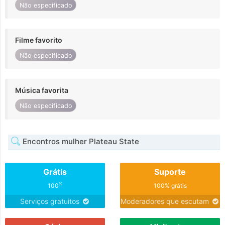
Não especificado
Filme favorito
Não especificado
Música favorita
Não especificado
Encontros mulher Plateau State
Grátis
Suporte
%
100
100% grátis
Serviços gratuitos
Moderadores que escutam