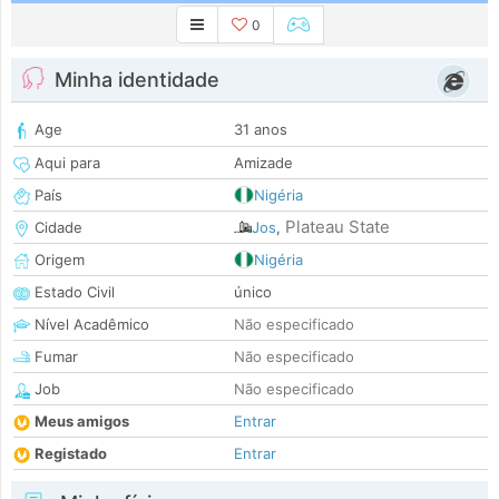
0
Minha identidade
Age
31 anos
Aqui para
Amizade
País
Nigéria
Plateau State
Cidade
Jos
,
Origem
Nigéria
Estado Civil
único
Nível Acadêmico
Não especificado
Fumar
Não especificado
Job
Não especificado
Meus amigos
Entrar
Registado
Entrar