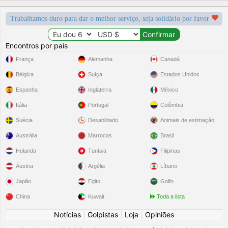
Trabalhamos duro para dar o melhor serviço, seja solidário por favor
Encontros por país
França
Alemanha
Canadá
Bélgica
Suíça
Estados Unidos
Espanha
Inglaterra
México
Itália
Portugal
Colômbia
Suécia
Desabilitado
Animais de estimação
Austrália
Marrocos
Brasil
Holanda
Tunísia
Filipinas
Áustria
Argélia
Líbano
Japão
Egito
Golfo
China
Kuwait
Toda a lista
Notícias
|
Golpistas
|
Loja
|
Opiniões