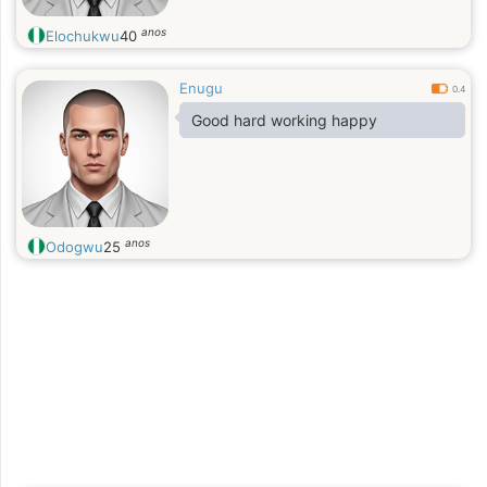
anos
Elochukwu
40
Enugu
0.4
Good hard working happy
anos
Odogwu
25