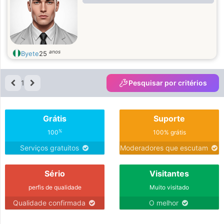
anos
Byete
25
1
Pesquisar por critérios
Grátis
Suporte
%
100
100% grátis
Serviços gratuitos
Moderadores que escutam
Sério
Visitantes
perfis de qualidade
Muito visitado
Qualidade confirmada
O melhor