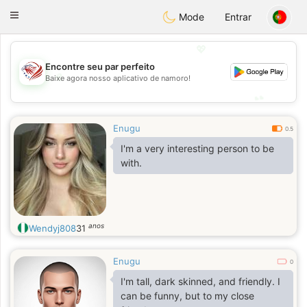
States
Dating
Toggle
Mode
Entrar
navigation
💖
Encontre seu par perfeito
💖
Baixe agora nosso aplicativo de namoro!
💕
💕
Enugu
0.5
I'm a very interesting person to be
with.
anos
Wendyj808
31
Enugu
0
I'm tall, dark skinned, and friendly. I
can be funny, but to my close