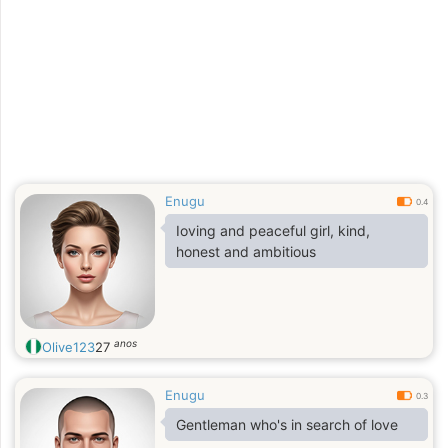
Enugu
0.4
Ioving and peaceful girl, kind,
honest and ambitious
anos
Olive123
27
Enugu
0.3
Gentleman who's in search of love