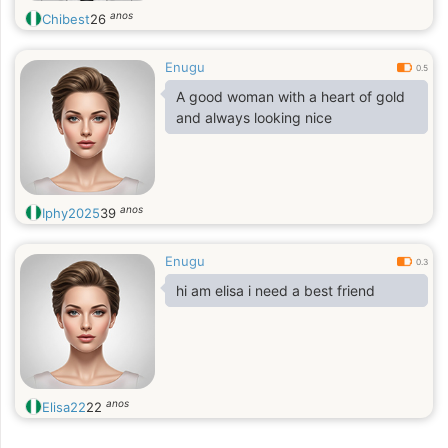
anos
Chibest
26
Enugu
0.5
A good woman with a heart of gold
and always looking nice
anos
Iphy2025
39
Enugu
0.3
hi am elisa i need a best friend
anos
Elisa22
22