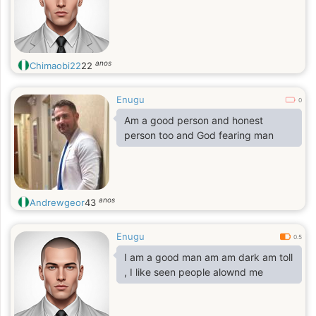
anos
Chimaobi22
22
Enugu
0
Am a good person and honest
person too and God fearing man
anos
Andrewgeor
43
Enugu
0.5
I am a good man am am dark am toll
, I like seen people alownd me