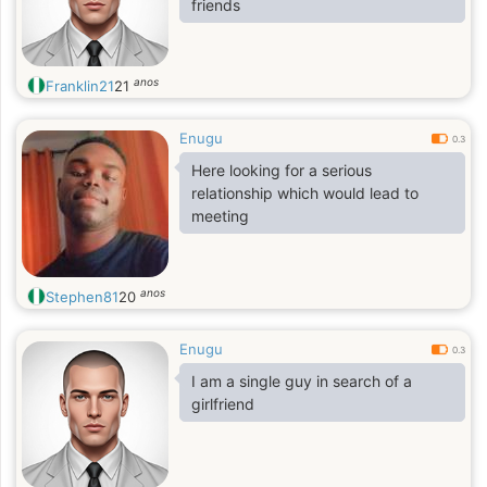
friends
anos
Franklin21
21
Enugu
0.3
Here looking for a serious
relationship which would lead to
meeting
anos
Stephen81
20
Enugu
0.3
I am a single guy in search of a
girlfriend