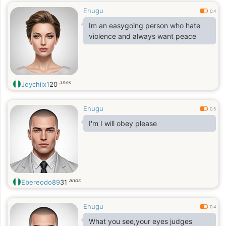
Enugu
0.4
Im an easygoing person who hate
violence and always want peace
anos
Joychiix1
20
Enugu
0.5
I'm I will obey please
anos
Ebereodo89
31
Enugu
0.4
What you see,your eyes judges