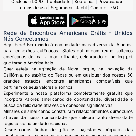
Cookies e LGPD
|
Publicidade
|
Sobre nós
|
Privacidade
|
Termos de uso
|
Segurança infantil
|
Contato
|
FAQ
Rede de Encontros Americana Grátis – Unidos
Nós Conectamos
Hey there! Bem-vindo à comunidade mais diversa da América
para conexões autênticas. States-dating.com reúne solteiros
americanos de mar a mar brilhante, celebrando o melting pot
que torna a América bela.
Quer esteja na agitação de Nova Iorque, na inovação da
Califórnia, no espírito do Texas ou em qualquer dos nossos 50
grandes estados, encontre americanos compatíveis que
partilham os seus valores e sonhos.
Experimente a nossa plataforma completamente gratuita que
incorpora valores americanos de oportunidade, diversidade e
busca da felicidade através de conexões significativas.
Milhares de americanos construíram relacionamentos duradouros
através da nossa comunidade que celebra tanto diversidade
regional como unidade nacional.
Desde ondas âmbar de grão às majestades púrpuras das
montanhas, a sua próxima grande conexão americana espera-o!