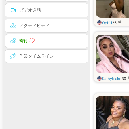
ビデオ通話
歳
Ophili
26
アクティビティ
寄付
作業タイムライン
Kathyblake
39