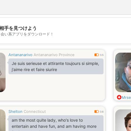
相手を見つけよう
💖
出会い系アプリをダウンロード！
💕
Antananarivo
Antananarivo Province
0.5
Je suis serieuse et attirante toujours si simple,
j'aime rire et faire siurire
Mrse
Shelton
Connecticut
0.6
am the most quite lady, who's love to
entertain and have fun, and am having more