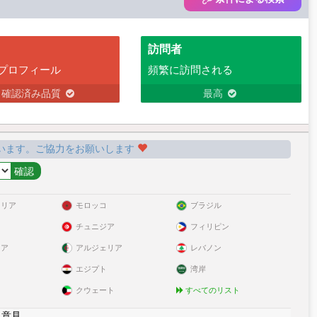
訪問者
プロフィール
頻繁に訪問される
確認済み品質
最高
います。ご協力をお願いします
ラリア
モロッコ
ブラジル
チュニジア
フィリピン
リア
アルジェリア
レバノン
エジプト
湾岸
クウェート
すべてのリスト
|
意見