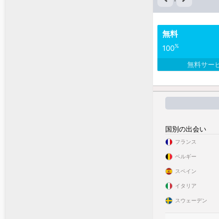
無料
%
100
無料サー
国別の出会い
フランス
ベルギー
スペイン
イタリア
スウェーデン