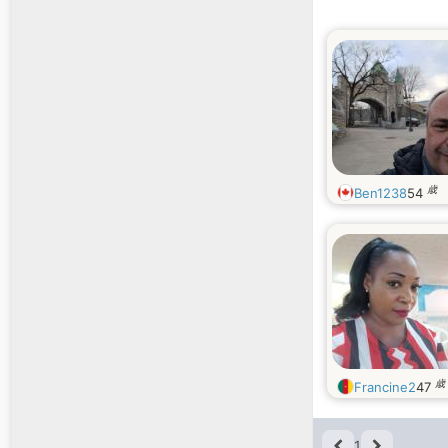
歳
Ben1238
54
歳
Francine2
47
1