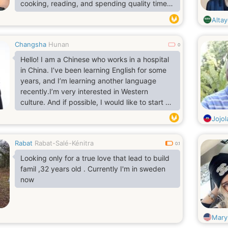
cooking, reading, and spending quality time
with the people I care about. I'm family-
Alta
oriented, emotionally mature, and believe that
actions speak louder than words.
Changsha
Hunan
0
Hello! I am a Chinese who works in a hospital
in China. I’ve been learning English for some
years, and I’m learning another language
recently.I’m very interested in Western
culture. And if possible, I would like to start a
long-term relationship with someone who is
Jojo
willing to come to China.Sorry for disturbing if
the above information is irrelevant to you.
Rabat
Rabat-Salé-Kénitra
Thank you for reading!
0.1
Looking only for a true love that lead to build
famil ,32 years old . Currently I'm in sweden
now
Mary