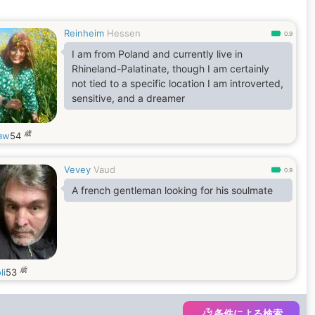
Reinheim
Hessen
0.9
I am from Poland and currently live in
Rhineland-Palatinate, though I am certainly
not tied to a specific location I am introverted,
sensitive, and a dreamer
歳
aw
54
Vevey
Vaud
0.9
A french gentleman looking for his soulmate
歳
li
53
条件による検索