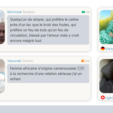
Montreal
Quebec
0.9
Quelqu'un de simple, qui préfère le calme
près d'un lac que le bruit des foules, qui
préfère un feu de bois qu'un feu de
circulation, blessé par l'amour mais y croit
encore malgré tout.
Gret
Yaoundé
Centre
0.5
Femme africaine d'origine camerounaise 🇨🇲
à la recherche d'une relation sérieuse j'ai un
enfant
Ligeo