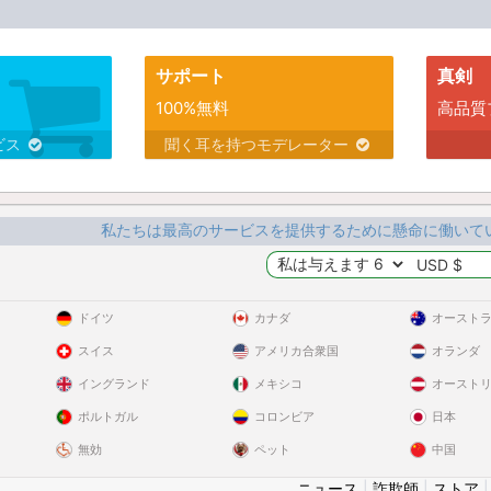
サポート
真剣
100%無料
高品質
ビス
聞く耳を持つモデレーター
私たちは最高のサービスを提供するために懸命に働いて
ドイツ
カナダ
オースト
スイス
アメリカ合衆国
オランダ
イングランド
メキシコ
オースト
ポルトガル
コロンビア
日本
無効
ペット
中国
ニュース
|
詐欺師
|
ストア