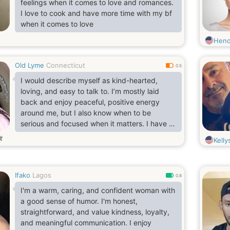
feelings when it comes to love and romances.
I love to cook and have more time with my bf
when it comes to love
Hend
Old Lyme
Connecticut
0.5
I would describe myself as kind-hearted,
loving, and easy to talk to. I’m mostly laid
back and enjoy peaceful, positive energy
around me, but I also know when to be
serious and focused when it matters. I have a
caring nature and tend to put a lot of effort
歳
Kelly
into the people I love and care about.
Ifako
Lagos
0.8
I'm a warm, caring, and confident woman with
a good sense of humor. I'm honest,
straightforward, and value kindness, loyalty,
and meaningful communication. I enjoy