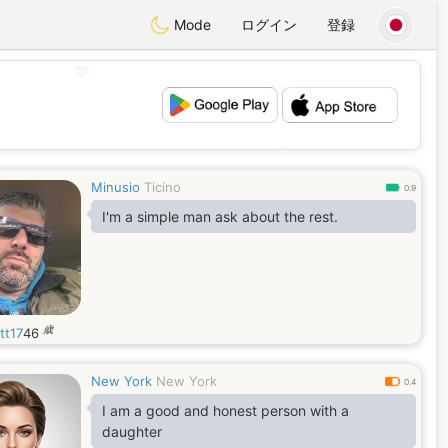
Mode
ログイン
登録
💖
💕
Minusio
Ticino
0.9
I'm a simple man ask about the rest.
歳
tt17
46
New York
New York
0.4
I am a good and honest person with a
daughter