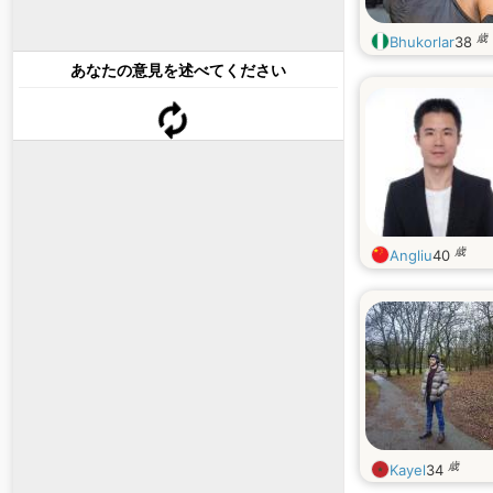
歳
Bhukorlar
38
あなたの意見を述べてください
歳
Angliu
40
歳
Kayel
34