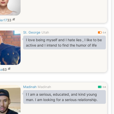
歳
er17
33
St. George
Utah
0.4
I love being myself and I hate lies , I like to be
active and I intend to find the humor of life
歳
ss
63
Madinah
Madinah
0.8
I I am a serious, educated, and kind young
man. I am looking for a serious relationship.