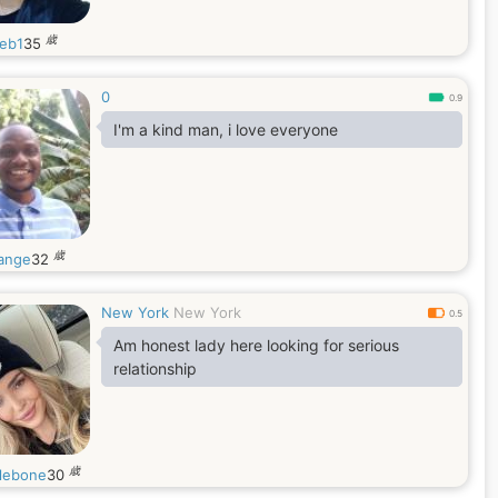
歳
yeb1
35
0
0.9
I'm a kind man, i love everyone
歳
lange
32
New York
New York
0.5
Am honest lady here looking for serious
relationship
歳
lebone
30