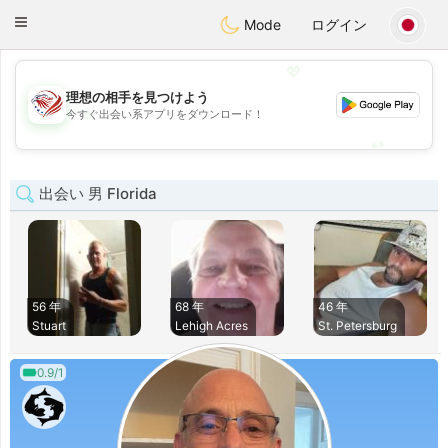
States
Dating
Toggle
Mode
ログイン
navigation
💖
理想の相手を見つけよう
💖
今すぐ出会い系アプリをダウンロード！
💕
💕
出会い 男 Florida
56 年
68 年
46 年
Stuart
Lehigh Acres
St. Petersburg
0.9/1