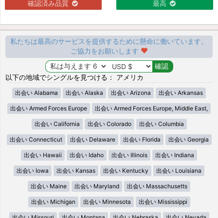
確認済み品質
最高
私たちは最高のサービスを提供するために懸命に働いています。
ご協力をお願いします
以下の地域でシングルを見つける： アメリカ
出会い Alabama
出会い Alaska
出会い Arizona
出会い Arkansas
出会い Armed Forces Europe
出会い Armed Forces Europe, Middle East,
出会い California
出会い Colorado
出会い Columbia
出会い Connecticut
出会い Delaware
出会い Florida
出会い Georgia
出会い Hawaii
出会い Idaho
出会い Illinois
出会い Indiana
出会い Iowa
出会い Kansas
出会い Kentucky
出会い Louisiana
出会い Maine
出会い Maryland
出会い Massachusetts
出会い Michigan
出会い Minnesota
出会い Mississippi
出会い Missouri
出会い Montana
出会い Nebraska
出会い Nevada