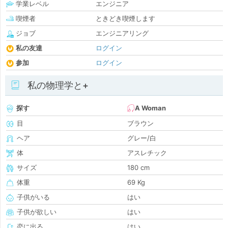
学業レベル
エンジニア
喫煙者
ときどき喫煙します
ジョブ
エンジニアリング
私の友達
ログイン
参加
ログイン
私の物理学と+
探す
A Woman
目
ブラウン
ヘア
グレー/白
体
アスレチック
サイズ
180 cm
体重
69 Kg
子供がいる
はい
子供が欲しい
はい
恋に出る
はい