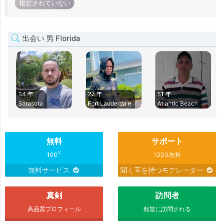
指定されていない
出会い 男 Florida
34 年
27 年
51 年
Sarasota
Fort Lauderdale
Atlantic Beach
無料
サポート
%
100
100%無料
無料サービス
聞く耳を持つモデレーター
真剣
訪問者
高品質プロフィール
頻繁に訪問される