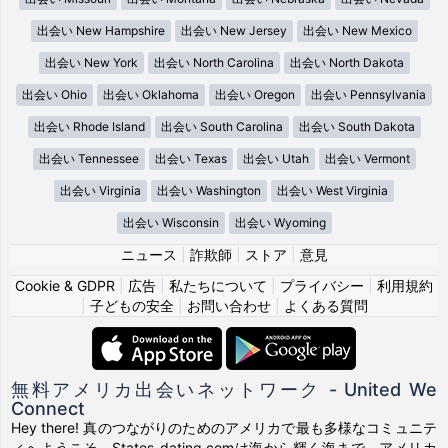
出会い New Hampshire
出会い New Jersey
出会い New Mexico
出会い New York
出会い North Carolina
出会い North Dakota
出会い Ohio
出会い Oklahoma
出会い Oregon
出会い Pennsylvania
出会い Rhode Island
出会い South Carolina
出会い South Dakota
出会い Tennessee
出会い Texas
出会い Utah
出会い Vermont
出会い Virginia
出会い Washington
出会い West Virginia
出会い Wisconsin
出会い Wyoming
ニュース
|
詐欺師
|
ストア
|
意見
Cookie & GDPR
|
広告
|
私たちについて
|
プライバシー
|
利用規約
|
子どもの安全
|
お問い合わせ
|
よくある質問
無料アメリカ出会いネットワーク - United We
Connect
Hey there! 真のつながりのためのアメリカで最も多様なコミュニテ
ィへようこそ。States-dating.comは海から輝く海まで、アメリカ