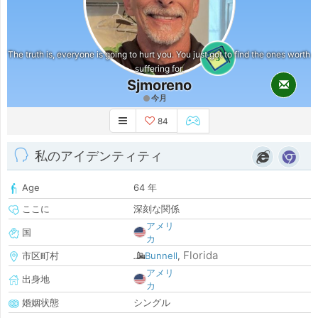
The truth is, everyone is going to hurt you. You just got to find the ones worth
3
suffering for.
Sjmoreno
今月
84
私のアイデンティティ
Age
64 年
ここに
深刻な関係
アメリ
国
カ
Florida
市区町村
Bunnell
,
アメリ
出身地
カ
婚姻状態
シングル