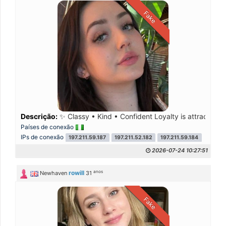
Fake
Descrição:
✨ Classy • Kind • Confident Loyalty is attractive. ?
Países de conexão
IPs de conexão
197.211.59.187
197.211.52.182
197.211.59.184
2026-07-24 10:27:51
anos
rowill
Newhaven
31
Fake