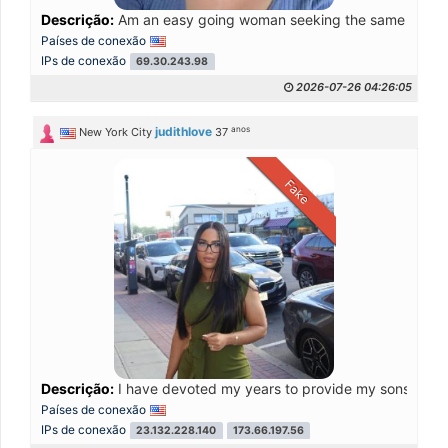
Descrição:
Am an easy going woman seeking the same in my par
Países de conexão
IPs de conexão
69.30.243.98
2026-07-26 04:26:05
anos
judithlove
New York City
37
Fake
Descrição:
I have devoted my years to provide my sons a decent
Países de conexão
IPs de conexão
23.132.228.140
173.66.197.56