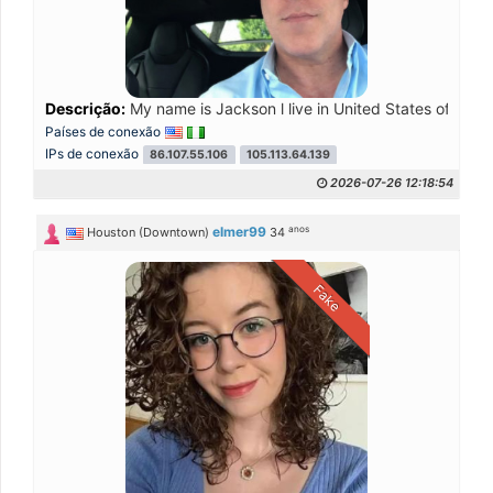
Descrição:
My name is Jackson l live in United States of Amer
Países de conexão
IPs de conexão
86.107.55.106
105.113.64.139
2026-07-26 12:18:54
anos
elmer99
Houston (Downtown)
34
Fake