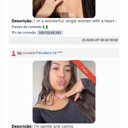
Descrição:
I 'm a wonderful, single woman with a heart of gold
Países de conexão
IPs de conexão
105.113.65.241
2026-07-18 02:19:58
anos
Peculiara
Cortland
29
Fake
Descrição:
I'm gentle and caring