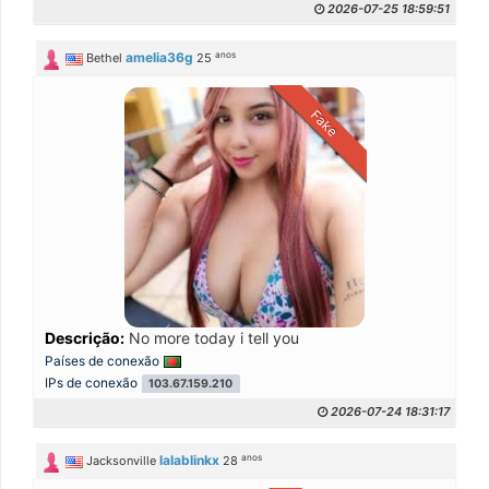
2026-07-25 18:59:51
anos
amelia36g
Bethel
25
Fake
Descrição:
No more today i tell you
Países de conexão
IPs de conexão
103.67.159.210
2026-07-24 18:31:17
anos
lalablinkx
Jacksonville
28