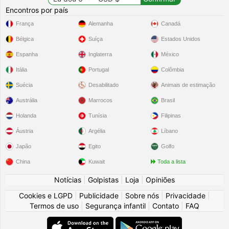
Encontros por país
França
Alemanha
Canadá
Bélgica
Suíça
Estados Unidos
Espanha
Inglaterra
México
Itália
Portugal
Colômbia
Suécia
Desabilitado
Animais de estimação
Austrália
Marrocos
Brasil
Holanda
Tunísia
Filipinas
Áustria
Argélia
Líbano
Japão
Egito
Golfo
China
Kuwait
Toda a lista
Notícias
|
Golpistas
|
Loja
|
Opiniões
Cookies e LGPD
|
Publicidade
|
Sobre nós
|
Privacidade
|
Termos de uso
|
Segurança infantil
|
Contato
|
FAQ