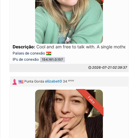
Descrição:
Cool and am free to talk with. A single mother
Países de conexão
IPs de conexão
154.161.0.157
2026-07-21 02:39:37
anos
elizabet0
Punta Gorda
34
Fake