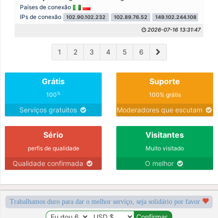
Países de conexão
IPs de conexão
102.90.102.232
102.89.76.52
149.102.244.108
2026-07-16 13:31:47
1
2
3
4
5
6
Grátis
Suporte
%
100
100% grátis
Serviços gratuitos
Moderadores que escutam
Sério
Visitantes
perfis de qualidade
Muito visitado
Qualidade confirmada
O melhor
Trabalhamos duro para dar o melhor serviço, seja solidário por favor