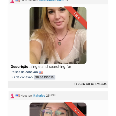
Barboursville
31
Fake
Descrição:
single and searching for
Países de conexão
IPs de conexão
38.86.135.116
2026-08-01 17:56:45
anos
litahaley
Houston
25
Fake