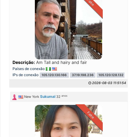
Fake
Descrição:
Am Tall and hairy and fair
Países de conexão
IPs de conexão
105.120.130.166
37.19.198.236
105.120.128.132
105.
2026-08-03 11:51:54
anos
Sukumal
New York
32
Fake