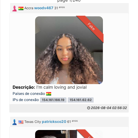
anos
woodv467
Accra
31
Fake
Descrição:
I'm calm loving and jovial
Países de conexão
IPs de conexão
154.161.166.19
154.161.62.62
2026-08-04 02:56:32
anos
patricksco20
Texas City
61