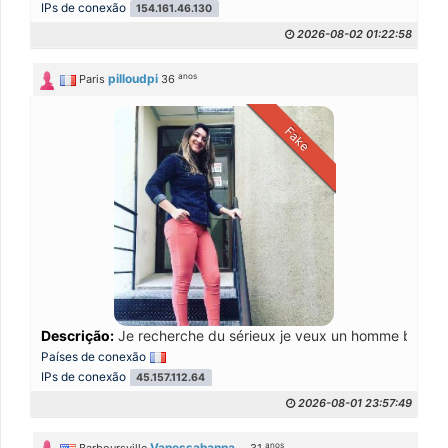
IPs de conexão
154.161.46.130
2026-08-02 01:22:58
anos
pilloudpi
Paris
36
Fake
Descrição:
Je recherche du sérieux je veux un homme bien
Países de conexão
IPs de conexão
45.157.112.64
2026-08-01 23:57:49
anos
Vanessahanna...