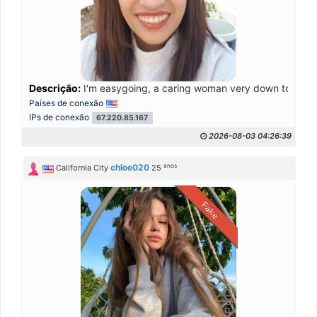
Descrição:
I'm easygoing, a caring woman very down to earth 
Países de conexão
IPs de conexão
67.220.85.167
2026-08-03 04:26:39
anos
chloe020
California City
25
Fake