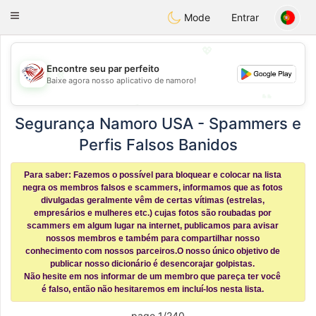
States
Dating
Toggle
Mode
Entrar
navigation
💖
💖
Encontre seu par perfeito
Baixe agora nosso aplicativo de namoro!
💕
💕
Segurança Namoro USA - Spammers e
Perfis Falsos Banidos
Para saber: Fazemos o possível para bloquear e colocar na lista
negra os membros falsos e scammers, informamos que as fotos
divulgadas geralmente vêm de certas vítimas (estrelas,
empresários e mulheres etc.) cujas fotos são roubadas por
scammers em algum lugar na internet, publicamos para avisar
nossos membros e também para compartilhar nosso
conhecimento com nossos parceiros.O nosso único objetivo de
publicar nosso dicionário é desencorajar golpistas.
Não hesite em nos informar de um membro que pareça ter você
é falso, então não hesitaremos em incluí-los nesta lista.
page 1/240