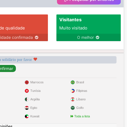
Visitantes
 de qualidade
Muito visitado
lidade confirmada
O melhor
a solidário por favor
Marrocos
Brasil
Tunísia
Filipinas
Argélia
Líbano
Egito
Golfo
Kuwait
Toda a lista
piniões