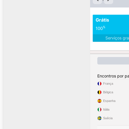
Grátis
%
100
Serviços gra
Encontros por pa
França
Bélgica
Espanha
Itália
Suécia