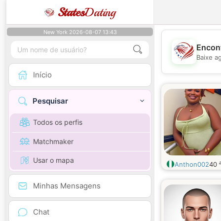
States
Dating
New York 2026-08-07 13:43
Encont
Baixe a
Início
Pesquisar
Todos os perfis
Matchmaker
Usar o mapa
Anthon002
40
Minhas Mensagens
Chat