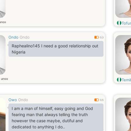
anos
Tofu
Ondo
Ondo
0.3
Raphealino145 I need a good relationship out
Nigeria
anos
9
Temi
Owo
Ondo
0.5
I am a man of himself, easy going and God
fearing man that always telling the truth
however the case maybe, dutiful and
dedicated to anything I do..