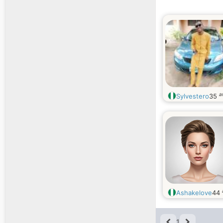
a
Sylvestero
35
Ashakelove
44
1