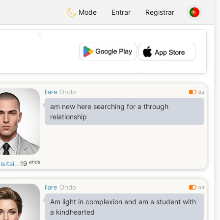
Mode
Entrar
Registrar
💖
💕
Ilare
Ondo
0.3
am new here searching for a through
relationship
anos
sitai...
19
Ilare
Ondo
0.3
Am light in complexion and am a student with
a kindhearted