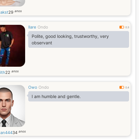
anos
akst
29
Ilare
Ondo
0.3
Polite, good looking, trustworthy, very
observant
anos
lth
22
Owo
Ondo
0.4
I am humble and gentle.
anos
an444
34