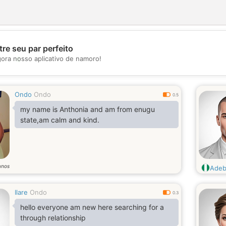
re seu par perfeito
💖
gora nosso aplicativo de namoro!
💕
Ondo
Ondo
0.5
my name is Anthonia and am from enugu
state,am calm and kind.
anos
Adebi
Ilare
Ondo
0.3
hello everyone am new here searching for a
through relationship