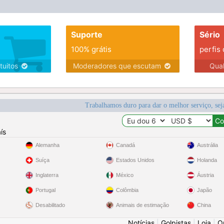
Suporte
Sério
100% grátis
perfis
tuitos
Moderadores que escutam
Qua
Trabalhamos duro para dar o melhor serviço, sej
ís
Alemanha
Canadá
Austrália
Suíça
Estados Unidos
Holanda
Inglaterra
México
Áustria
Portugal
Colômbia
Japão
Desabilitado
Animais de estimação
China
Notícias
|
Golpistas
|
Loja
|
O