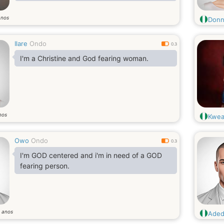
anos
Donn
Ilare
Ondo
0.3
I'm a Christine and God fearing woman.
nos
Kwea
Owo
Ondo
0.3
I'm GOD centered and i'm in need of a GOD
fearing person.
anos
2
Aded