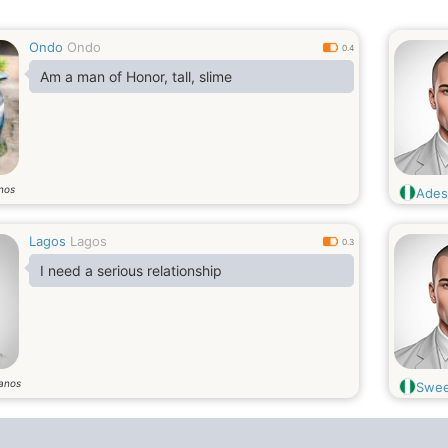
Ondo
Ondo
0.4
Am a man of Honor, tall, slime
nos
Ades
Lagos
Lagos
0.3
I need a serious relationship
anos
Swee