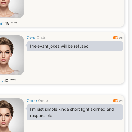
anos
nmi
19
Owo
Ondo
0.5
Irrelevant jokes will be refused
anos
by
40
Ondo
Ondo
0.4
I'm just simple kinda short light skinned and
responsible