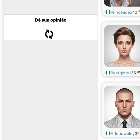
Princeadex
40
Dê sua opinião
a
Bestglory1
35
Adebowaley
3