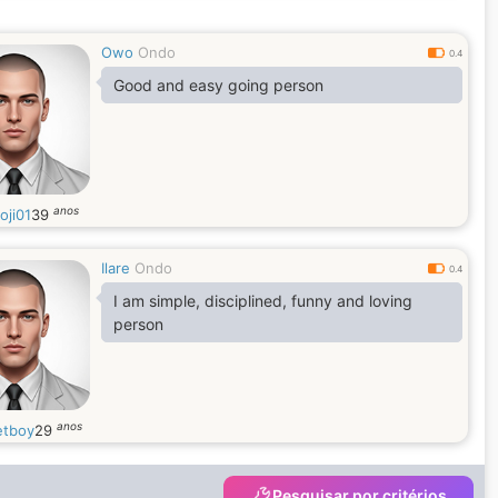
Owo
Ondo
0.4
Good and easy going person
anos
oji01
39
Ilare
Ondo
0.4
I am simple, disciplined, funny and loving
person
anos
tboy
29
Pesquisar por critérios