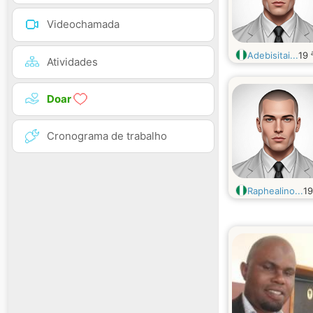
Videochamada
Adebisitai...
19
Atividades
Doar
Cronograma de trabalho
Raphealino...
1