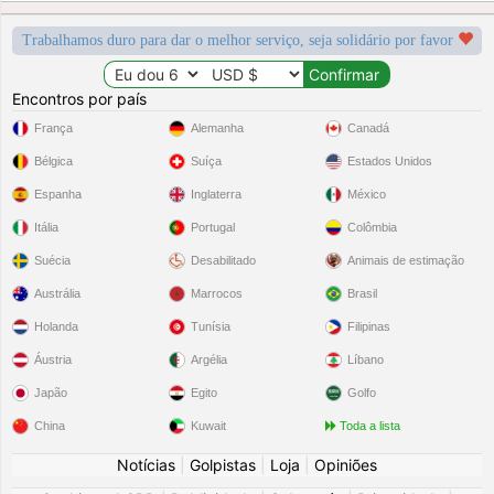
Trabalhamos duro para dar o melhor serviço, seja solidário por favor
Encontros por país
França
Alemanha
Canadá
Bélgica
Suíça
Estados Unidos
Espanha
Inglaterra
México
Itália
Portugal
Colômbia
Suécia
Desabilitado
Animais de estimação
Austrália
Marrocos
Brasil
Holanda
Tunísia
Filipinas
Áustria
Argélia
Líbano
Japão
Egito
Golfo
China
Kuwait
Toda a lista
Notícias
|
Golpistas
|
Loja
|
Opiniões