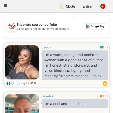
States
Dating
Toggle
Mode
Entrar
navigation
💖
Encontre seu par perfeito
💖
Baixe agora nosso aplicativo de namoro!
💕
💕
Lagos
0.8
I'm a warm, caring, and confident
woman with a good sense of humor.
I'm honest, straightforward, and
value kindness, loyalty, and
meaningful communication. I enjoy
cooking, reading, and spending
anos
Bhukorlar
38
quality time with the people I care
about. I'm family-oriented,
Bayelsa
emotionally mature, and believe that
0.5
actions speak louder than words.
I'm a cool and honest man