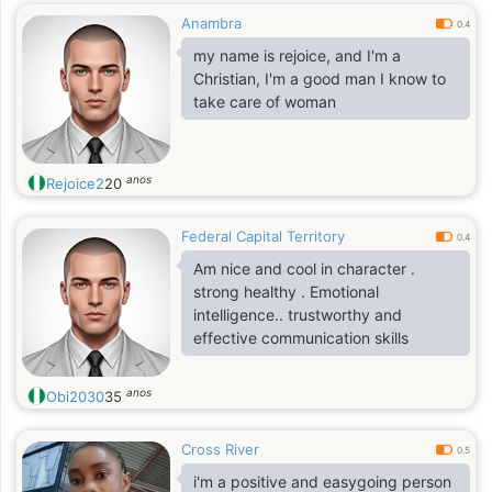
Anambra
0.4
my name is rejoice, and I'm a
Christian, I'm a good man I know to
take care of woman
anos
Rejoice2
20
Federal Capital Territory
0.4
Am nice and cool in character .
strong healthy . Emotional
intelligence.. trustworthy and
effective communication skills
anos
Obi2030
35
Cross River
0.5
i'm a positive and easygoing person