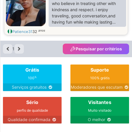
who believe in treating other with
kindness and respect. i enjoy
traveling, good conversation,and
having fun while making lasting
memories. i'm looking for someone
anos
Patience31
32
genuine , caring,and ready for a
meaningful relationship
1
Pesquisar por critérios
Grátis
Suporte
%
100
100% grátis
Serviços gratuitos
Moderadores que escutam
Sério
Visitantes
perfis de qualidade
Muito visitado
Qualidade confirmada
O melhor