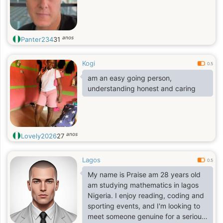
anos
Panter234
31
Kogi
0.5
am an easy going person,
understanding honest and caring
anos
Lovely2026
27
Lagos
0.5
My name is Praise am 28 years old
am studying mathematics in lagos
Nigeria. I enjoy reading, coding and
sporting events, and I'm looking to
meet someone genuine for a serious