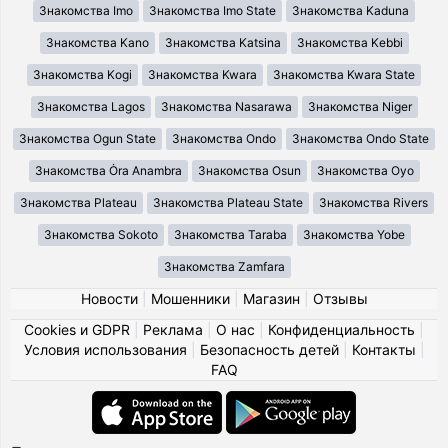
Знакомства Imo
Знакомства Imo State
Знакомства Kaduna
Знакомства Kano
Знакомства Katsina
Знакомства Kebbi
Знакомства Kogi
Знакомства Kwara
Знакомства Kwara State
Знакомства Lagos
Знакомства Nasarawa
Знакомства Niger
Знакомства Ogun State
Знакомства Ondo
Знакомства Ondo State
Знакомства Ȯra Anambra
Знакомства Osun
Знакомства Oyo
Знакомства Plateau
Знакомства Plateau State
Знакомства Rivers
Знакомства Sokoto
Знакомства Taraba
Знакомства Yobe
Знакомства Zamfara
Новости
|
Мошенники
|
Магазин
|
Отзывы
Cookies и GDPR
|
Реклама
|
О нас
|
Конфиденциальность
|
Условия использования
|
Безопасность детей
|
Контакты
|
FAQ