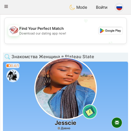
States
Dating
Toggle
Mode
Войти
navigation
💖
Find Your Perfect Match
💖
Download our dating app now!
💕
💕
Знакомства Женщина в Plateau State
0.4/1
1
Jesscie
Давно