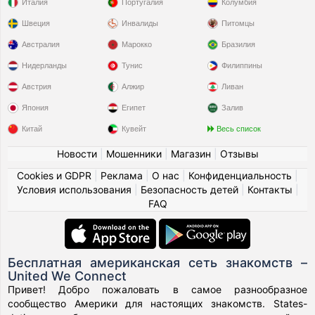
Италия
Португалия
Колумбия
Швеция
Инвалиды
Питомцы
Австралия
Марокко
Бразилия
Нидерланды
Тунис
Филиппины
Австрия
Алжир
Ливан
Япония
Египет
Залив
Китай
Кувейт
Весь список
Новости
|
Мошенники
|
Магазин
|
Отзывы
Cookies и GDPR
|
Реклама
|
О нас
|
Конфиденциальность
|
Условия использования
|
Безопасность детей
|
Контакты
|
FAQ
Бесплатная американская сеть знакомств –
United We Connect
Привет! Добро пожаловать в самое разнообразное
сообщество Америки для настоящих знакомств. States-