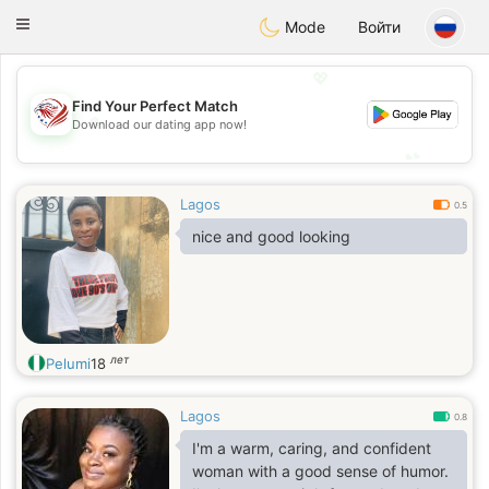
States
Dating
Toggle
Mode
Войти
navigation
💖
Find Your Perfect Match
💖
Download our dating app now!
💕
💕
Lagos
0.5
nice and good looking
лет
Pelumi
18
Lagos
0.8
I'm a warm, caring, and confident
woman with a good sense of humor.