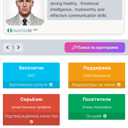
strong healthy . Emotional
intelligence.. trustworthy and
effective communication skills
лет
Obi2030
35
1
Поиск по критериям
Бесплатно
Поддержка
%
100
100% бесплатно
Бесплатные услуги
Модераторы на связи
Серьёзно
Посетители
качественные профили
Очень популярно
Подтверждённое качество
Лучший