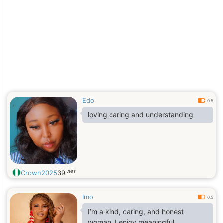
Edo
0.5
loving caring and understanding
лет
Crown2025
39
Imo
0.5
I’m a kind, caring, and honest
woman. I enjoy meaningful