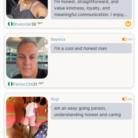
I'm honest, straightforward, and
value kindness, loyalty, and
meaningful communication. I enjoy
cooking, reading, and spending
лет
Bhukorlar
38
quality time with the people I care
about. I'm family-oriented,
Bayelsa
emotionally mature, and believe that
0.5
actions speak louder than words.
I'm a cool and honest man
лет
Panter234
31
Kogi
0.5
am an easy going person,
understanding honest and caring