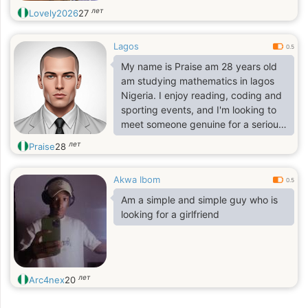
лет
Lovely2026
27
Lagos
0.5
My name is Praise am 28 years old
am studying mathematics in lagos
Nigeria. I enjoy reading, coding and
sporting events, and I'm looking to
meet someone genuine for a serious
relationship. I'd describe myself as
лет
Praise
28
easygoing, curious, ambitious
Akwa Ibom
0.5
Am a simple and simple guy who is
looking for a girlfriend
лет
Arc4nex
20