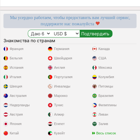
Мы усердно работаем, чтобы предоставить вам лучший сервис,
поддержите нас пожалуйста
Знакомства по странам
Франция
Германия
Канада
Бельгия
Швейцария
США
Испания
Англия
Мексика
Италия
Португалия
Колумбия
Швеция
Инвалиды
Питомцы
Австралия
Марокко
Бразилия
Нидерланды
Тунис
Филиппины
Австрия
Алжир
Ливан
Япония
Египет
Залив
Китай
Кувейт
Весь список