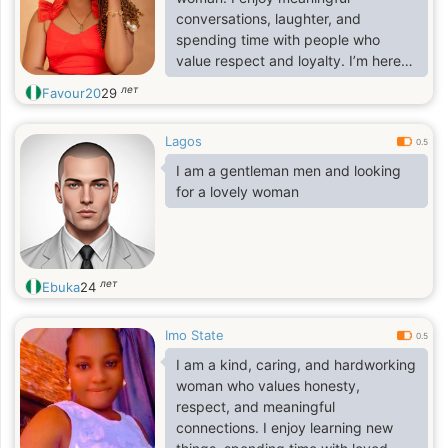
conversations, laughter, and
spending time with people who
value respect and loyalty. I’m here
hoping to meet a genuine man for a
лет
Favour20
29
serious relationship that could lead
to something lasting.
Lagos
0.5
I am a gentleman men and looking
for a lovely woman
лет
Ebuka
24
Imo State
0.5
I am a kind, caring, and hardworking
woman who values honesty,
respect, and meaningful
connections. I enjoy learning new