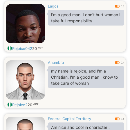
Lagos
0.5
I'm a good man, I don't hurt woman I
take full responsibility
лет
Rejoice042
20
Anambra
0.4
my name is rejoice, and I'm a
Christian, I'm a good man I know to
take care of woman
лет
Rejoice2
20
Federal Capital Territory
0.4
Am nice and cool in character .