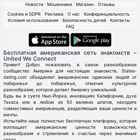
Новости
|
Мошенники
|
Магазин
|
Отзывы
Cookies и GDPR
|
Реклама
|
О нас
|
Конфиденциальность
|
Условия использования
|
Безопасность детей
|
Контакты
|
FAQ
Бесплатная американская сеть знакомств –
United We Connect
Привет! Добро пожаловать в самое разнообразное
сообщество Америки для настоящих знакомств. States-
dating.com объединяет американских одиноких людей от
побережья до побережья, отмечая культурное
разнообразие, которое делает Америку уникальной.
Будь вы в суете Нью-Йорка, инновациях Калифорнии, духе
Техаса или в любом из 50 великих штатов, находите
совместимых американцев, разделяющих ваши ценности и
мечты.
Испытайте нашу полностью бесплатную платформу, которая
воплощает американские ценности возможностей,
разнообразия и стремления к счастью через значимые
связи.