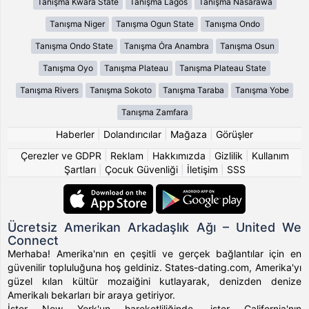
Tanışma Kwara State
Tanışma Lagos
Tanışma Nasarawa
Tanışma Niger
Tanışma Ogun State
Tanışma Ondo
Tanışma Ondo State
Tanışma Ȯra Anambra
Tanışma Osun
Tanışma Oyo
Tanışma Plateau
Tanışma Plateau State
Tanışma Rivers
Tanışma Sokoto
Tanışma Taraba
Tanışma Yobe
Tanışma Zamfara
Haberler
|
Dolandırıcılar
|
Mağaza
|
Görüşler
Çerezler ve GDPR
|
Reklam
|
Hakkımızda
|
Gizlilik
|
Kullanım
Şartları
|
Çocuk Güvenliği
|
İletişim
|
SSS
Ücretsiz Amerikan Arkadaşlık Ağı – United We
Connect
Merhaba! Amerika'nın en çeşitli ve gerçek bağlantılar için en
güvenilir topluluğuna hoş geldiniz. States-dating.com, Amerika'yı
güzel kılan kültür mozaiğini kutlayarak, denizden denize
Amerikalı bekarları bir araya getiriyor.
İster New York'un hareketliliğinde, ister California'nın