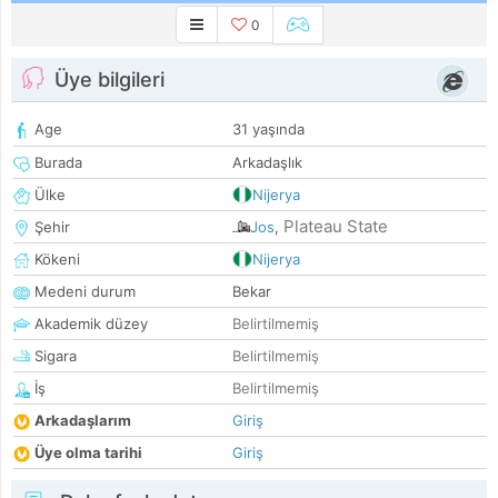
0
Üye bilgileri
Age
31 yaşında
Burada
Arkadaşlık
Ülke
Nijerya
Plateau State
Şehir
Jos
,
Kökeni
Nijerya
Medeni durum
Bekar
Akademik düzey
Belirtilmemiş
Sigara
Belirtilmemiş
İş
Belirtilmemiş
Arkadaşlarım
Giriş
Üye olma tarihi
Giriş