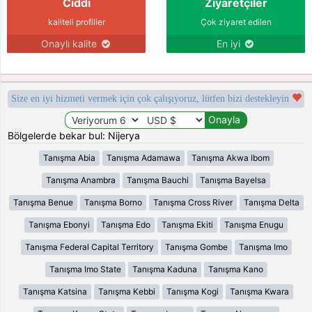
Ciddi
Ziyaretçiler
kaliteli profiller
Çok ziyaret edilen
Onaylı kalite
En iyi
Size en iyi hizmeti vermek için çok çalışıyoruz, lütfen bizi destekleyin
Bölgelerde bekar bul: Nijerya
Tanışma Abia
Tanışma Adamawa
Tanışma Akwa Ibom
Tanışma Anambra
Tanışma Bauchi
Tanışma Bayelsa
Tanışma Benue
Tanışma Borno
Tanışma Cross River
Tanışma Delta
Tanışma Ebonyi
Tanışma Edo
Tanışma Ekiti
Tanışma Enugu
Tanışma Federal Capital Territory
Tanışma Gombe
Tanışma Imo
Tanışma Imo State
Tanışma Kaduna
Tanışma Kano
Tanışma Katsina
Tanışma Kebbi
Tanışma Kogi
Tanışma Kwara