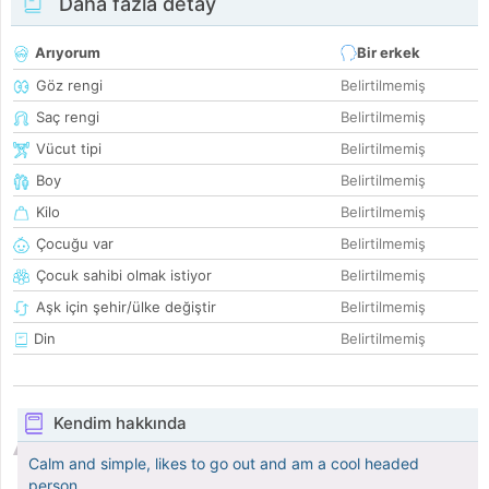
Daha fazla detay
Arıyorum
Bir erkek
Göz rengi
Belirtilmemiş
Saç rengi
Belirtilmemiş
Vücut tipi
Belirtilmemiş
Boy
Belirtilmemiş
Kilo
Belirtilmemiş
Çocuğu var
Belirtilmemiş
Çocuk sahibi olmak istiyor
Belirtilmemiş
Aşk için şehir/ülke değiştir
Belirtilmemiş
Din
Belirtilmemiş
Kendim hakkında
Calm and simple, likes to go out and am a cool headed
person