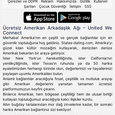
Çerezler ve GDPR
|
Reklam
|
Hakkımızda
|
Gizlilik
|
Kullanım
Şartları
|
Çocuk Güvenliği
|
İletişim
|
SSS
Ücretsiz Amerikan Arkadaşlık Ağı – United We
Connect
Merhaba! Amerika'nın en çeşitli ve gerçek bağlantılar için en
güvenilir topluluğuna hoş geldiniz. States-dating.com, Amerika'yı
güzel kılan kültür mozaiğini kutlayarak, denizden denize
Amerikalı bekarları bir araya getiriyor.
İster New York'un hareketliliğinde, ister California'nın
yenilikçiliğinde, ister Texas'ın ruhunda ya da 50 harika
eyaletimizden herhangi birinde olun, değerlerinizi ve hayallerinizi
paylaşan uyumlu Amerikalıları bulun.
Anlamlı bağlantılar aracılığıyla fırsat, çeşitlilik ve mutluluk arayışı
gibi Amerikan değerlerini yansıtan tamamen ücretsiz
platformumuzun keyfini çıkarın.
Binlerce Amerikalı, hem bölgesel çeşitliliği hem de ulusal birliği
kutlayan topluluğumuz aracılığıyla kalıcı ilişkiler kurdu.
Altın buğday tarlalarından mor dağ zirvelerine kadar, bir sonraki
harika Amerikan bağlantınız sizi bekliyor!