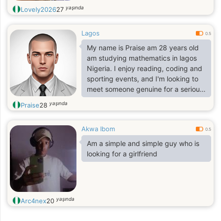
yaşında
Lovely2026
27
Lagos
0.5
My name is Praise am 28 years old
am studying mathematics in lagos
Nigeria. I enjoy reading, coding and
sporting events, and I'm looking to
meet someone genuine for a serious
relationship. I'd describe myself as
yaşında
Praise
28
easygoing, curious, ambitious
Akwa Ibom
0.5
Am a simple and simple guy who is
looking for a girlfriend
yaşında
Arc4nex
20