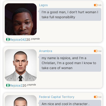
Lagos
0.5
I'm a good man, I don't hurt woman I
take full responsibility
yaşında
Rejoice042
20
Anambra
0.4
my name is rejoice, and I'm a
Christian, I'm a good man I know to
take care of woman
yaşında
Rejoice2
20
Federal Capital Territory
0.4
Am nice and cool in character .