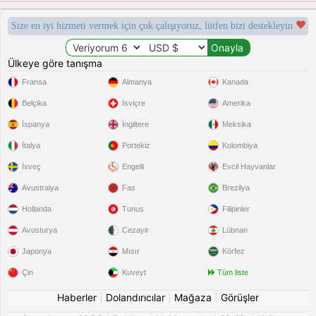
Size en iyi hizmeti vermek için çok çalışıyoruz, lütfen bizi destekleyin
Ülkeye göre tanışma
Fransa
Almanya
Kanada
Belçika
İsviçre
Amerika
İspanya
İngiltere
Meksika
İtalya
Portekiz
Kolombiya
İsveç
Engelli
Evcil Hayvanlar
Avustralya
Fas
Brezilya
Hollanda
Tunus
Filipinler
Avusturya
Cezayir
Lübnan
Japonya
Mısır
Körfez
Çin
Kuveyt
Tüm liste
Haberler
|
Dolandırıcılar
|
Mağaza
|
Görüşler