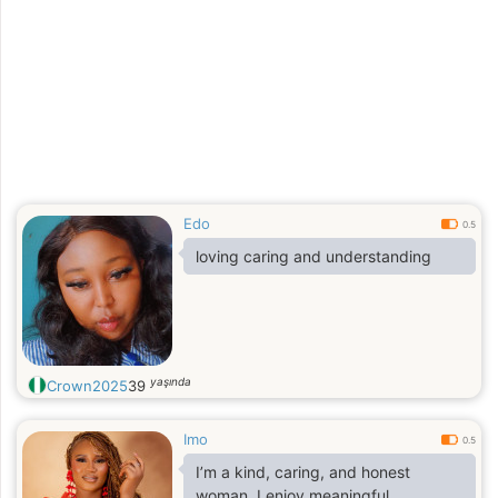
Edo
0.5
loving caring and understanding
yaşında
Crown2025
39
Imo
0.5
I’m a kind, caring, and honest
woman. I enjoy meaningful