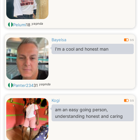
yaşında
Pelumi
18
Bayelsa
0.5
I'm a cool and honest man
yaşında
Panter234
31
Kogi
0.5
am an easy going person,
understanding honest and caring