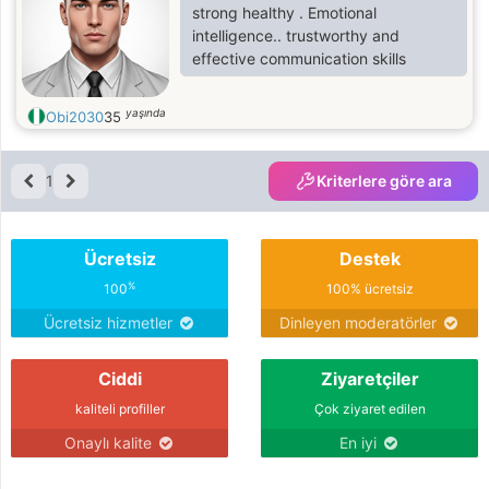
strong healthy . Emotional
intelligence.. trustworthy and
effective communication skills
yaşında
Obi2030
35
1
Kriterlere göre ara
Ücretsiz
Destek
%
100
100% ücretsiz
Ücretsiz hizmetler
Dinleyen moderatörler
Ciddi
Ziyaretçiler
kaliteli profiller
Çok ziyaret edilen
Onaylı kalite
En iyi