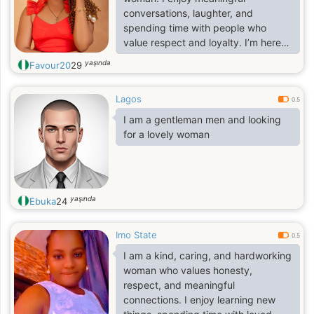
conversations, laughter, and
spending time with people who
value respect and loyalty. I’m here
hoping to meet a genuine man for a
yaşında
Favour20
29
serious relationship that could lead
to something lasting.
Lagos
0.5
I am a gentleman men and looking
for a lovely woman
yaşında
Ebuka
24
Imo State
0.5
I am a kind, caring, and hardworking
woman who values honesty,
respect, and meaningful
connections. I enjoy learning new