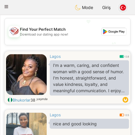
States
Dating
Toggle
Mode
Giriş
navigation
💖
Find Your Perfect Match
💖
Download our dating app now!
💕
💕
Lagos
0.8
I'm a warm, caring, and confident
woman with a good sense of humor.
I'm honest, straightforward, and
value kindness, loyalty, and
meaningful communication. I enjoy
cooking, reading, and spending
yaşında
Bhukorlar
38
quality time with the people I care
about. I'm family-oriented,
Lagos
emotionally mature, and believe that
0.5
actions speak louder than words.
nice and good looking