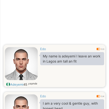
Edo
0.3
My name is adeyemi I leave an work
in Lagos am tall an fit
yaşında
Adeyemi
45
Edo
0.4
I am a very cool & gentle guy, with
honest heart