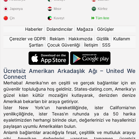
Japonya
Mısır
Körfez
Çin
Kuveyt
Tüm liste
Haberler
|
Dolandırıcılar
|
Mağaza
|
Görüşler
Çerezler ve GDPR
|
Reklam
|
Hakkımızda
|
Gizlilik
|
Kullanım
Şartları
|
Çocuk Güvenliği
|
İletişim
|
SSS
Ücretsiz Amerikan Arkadaşlık Ağı – United We
Connect
Merhaba! Amerika'nın en çeşitli ve gerçek bağlantılar için en
güvenilir topluluğuna hoş geldiniz. States-dating.com, Amerika'yı
güzel kılan kültür mozaiğini kutlayarak, denizden denize
Amerikalı bekarları bir araya getiriyor.
İster New York'un hareketliliğinde, ister California'nın
yenilikçiliğinde, ister Texas'ın ruhunda ya da 50 harika
eyaletimizden herhangi birinde olun, değerlerinizi ve hayallerinizi
paylaşan uyumlu Amerikalıları bulun.
Anlamlı bağlantılar aracılığıyla fırsat, çeşitlilik ve mutluluk arayışı
gibi Amerikan değerlerini yansıtan tamamen ücretsiz