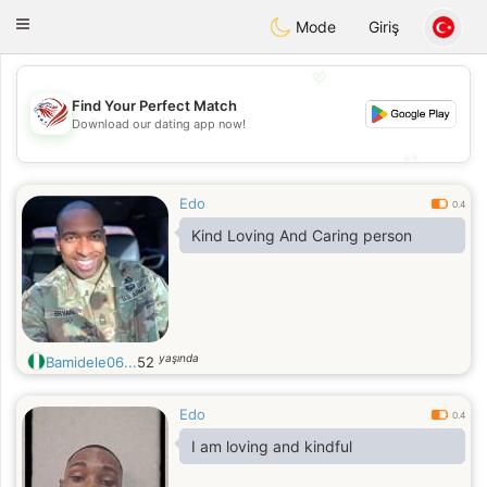
States
Dating
Toggle
Mode
Giriş
navigation
💖
Find Your Perfect Match
💖
Download our dating app now!
💕
💕
Edo
0.4
Kind Loving And Caring person
yaşında
Bamidele06...
52
Edo
0.4
I am loving and kindful