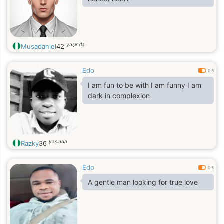
yaşında
Musadaniel
42
Edo
0.5
I am fun to be with I am funny I am
dark in complexion
yaşında
Razky
36
Edo
0.5
A gentle man looking for true love