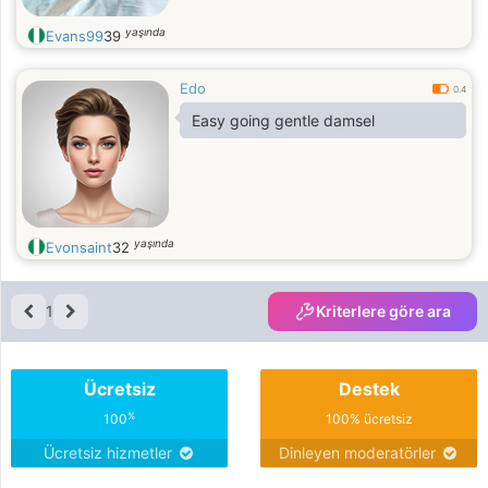
yaşında
Evans99
39
Edo
0.4
Easy going gentle damsel
yaşında
Evonsaint
32
1
Kriterlere göre ara
Ücretsiz
Destek
%
100
100% ücretsiz
Ücretsiz hizmetler
Dinleyen moderatörler