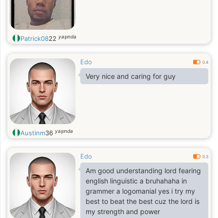
yaşında
Patrick08
22
Edo
0.4
Very nice and caring for guy
yaşında
Austinm
36
Edo
0.3
Am good understanding lord fearing
english linguistic a bruhahaha in
grammer a logomanial yes i try my
best to beat the best cuz the lord is
my strength and power