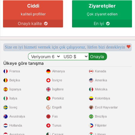
Ciddi
Ziyaretçiler
kaliteli profiller
Çok ziyaret edilen
Onaylı kalite
En iyi
Size en iyi hizmeti vermek için çok çalışıyoruz, lütfen bizi destekleyin
Ülkeye göre tanışma
Fransa
Almanya
Kanada
Belçika
İsviçre
Amerika
İspanya
İngiltere
Meksika
İtalya
Portekiz
Kolombiya
İsveç
Engelli
Evcil Hayvanlar
Avustralya
Fas
Brezilya
Hollanda
Tunus
Filipinler
Avusturya
Cezayir
Lübnan