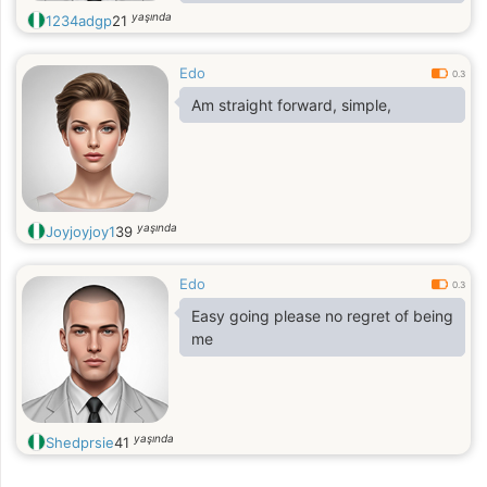
yaşında
1234adgp
21
Edo
0.3
Am straight forward, simple,
yaşında
Joyjoyjoy1
39
Edo
0.3
Easy going please no regret of being
me
yaşında
Shedprsie
41