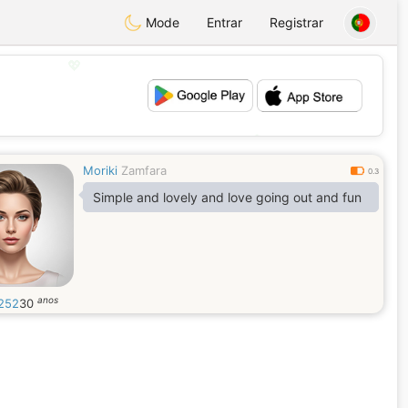
Mode
Entrar
Registrar
💖
💕
Moriki
Zamfara
0.3
Simple and lovely and love going out and fun
anos
a252
30