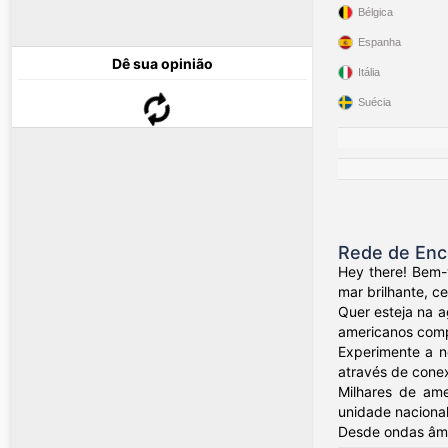
Bélgica
Espanha
Dê sua opinião
Itália
Suécia
Rede de Enc
Hey there! Bem-
mar brilhante, c
Quer esteja na a
americanos compa
Experimente a n
através de conex
Milhares de ame
unidade nacional
Desde ondas âmb