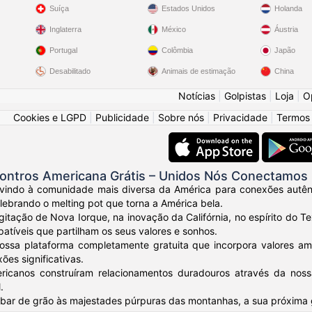
Suíça
Estados Unidos
Holanda
Inglaterra
México
Áustria
Portugal
Colômbia
Japão
Desabilitado
Animais de estimação
China
Notícias
|
Golpistas
|
Loja
|
O
Cookies e LGPD
|
Publicidade
|
Sobre nós
|
Privacidade
|
Termos
ontros Americana Grátis – Unidos Nós Conectamos
vindo à comunidade mais diversa da América para conexões autênt
elebrando o melting pot que torna a América bela.
gitação de Nova Iorque, na inovação da Califórnia, no espírito do
tíveis que partilham os seus valores e sonhos.
ossa plataforma completamente gratuita que incorpora valores am
ões significativas.
ricanos construíram relacionamentos duradouros através da nos
.
ar de grão às majestades púrpuras das montanhas, a sua próxima