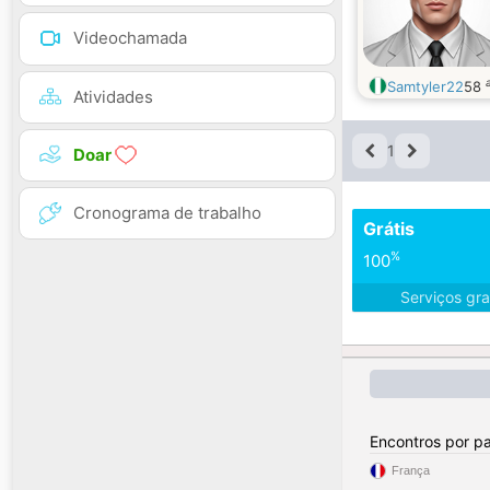
Videochamada
Samtyler22
58
Atividades
1
Doar
Cronograma de trabalho
Grátis
%
100
Serviços gra
Encontros por pa
França