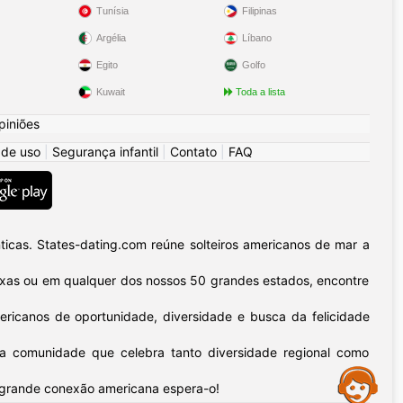
Tunísia
Filipinas
Argélia
Líbano
Egito
Golfo
Kuwait
Toda a lista
piniões
 de uso
|
Segurança infantil
|
Contato
|
FAQ
icas. States-dating.com reúne solteiros americanos de mar a
 Texas ou em qualquer dos nossos 50 grandes estados, encontre
ericanos de oportunidade, diversidade e busca da felicidade
sa comunidade que celebra tanto diversidade regional como
Assistance
 grande conexão americana espera-o!