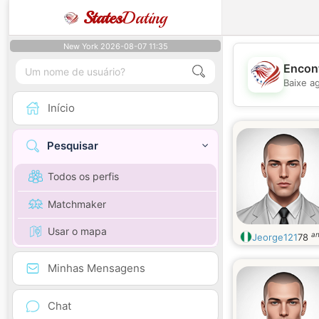
States
Dating
New York 2026-08-07 11:35
Encont
Baixe a
Início
Pesquisar
Todos os perfis
Matchmaker
Usar o mapa
a
Jeorge121
78
Minhas Mensagens
Chat