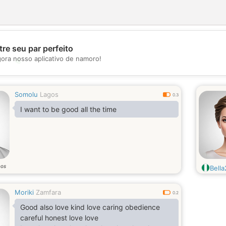
re seu par perfeito
gora nosso aplicativo de namoro!
💖
💕
Somolu
Lagos
0.3
I want to be good all the time
nos
Bell
Moriki
Zamfara
0.2
Good also love kind love caring obedience
careful honest love love