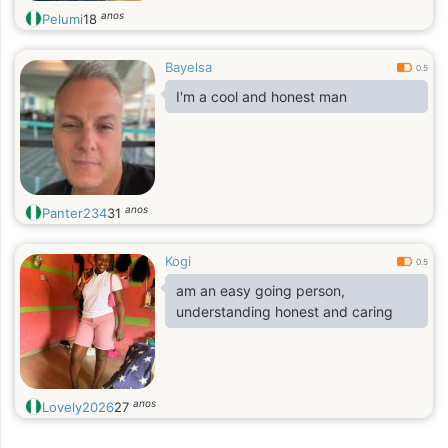
anos
Pelumi
18
Bayelsa
0.5
I'm a cool and honest man
anos
Panter234
31
Kogi
0.5
am an easy going person,
understanding honest and caring
anos
Lovely2026
27