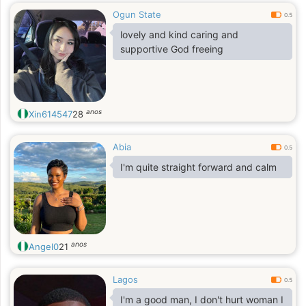
Ogun State
0.5
lovely and kind caring and
supportive God freeing
anos
Xin614547
28
Abia
0.5
I'm quite straight forward and calm
anos
Angel0
21
Lagos
0.5
I'm a good man, I don't hurt woman I