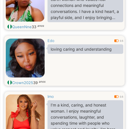
connections and meaningful
conversations. I have a kind heart, a
playful side, and I enjoy bringing
positive energy wherever I go. I
anos
QueenNne
33
believe in being genuine, loyal, and
treating people with respect.
Edo
0.5
loving caring and understanding
anos
Crown2025
39
Imo
0.5
I’m a kind, caring, and honest
woman. I enjoy meaningful
conversations, laughter, and
spending time with people who