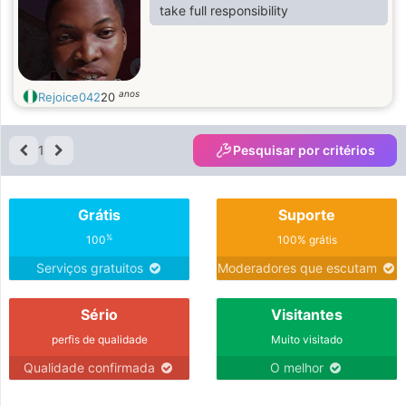
take full responsibility
anos
Rejoice042
20
1
Pesquisar por critérios
Grátis
Suporte
%
100
100% grátis
Serviços gratuitos
Moderadores que escutam
Sério
Visitantes
perfis de qualidade
Muito visitado
Qualidade confirmada
O melhor