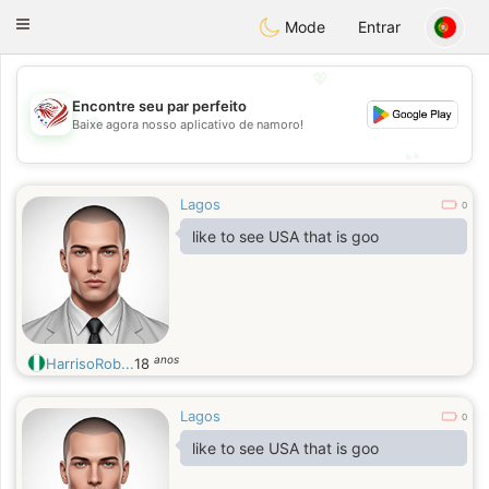
States
Dating
Toggle
Mode
Entrar
navigation
💖
Encontre seu par perfeito
💖
Baixe agora nosso aplicativo de namoro!
💕
💕
Lagos
0
like to see USA that is goo
anos
HarrisoRob...
18
Lagos
0
like to see USA that is goo