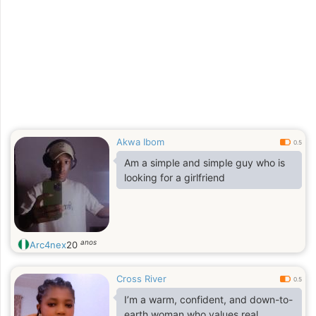
Akwa Ibom
0.5
Am a simple and simple guy who is
looking for a girlfriend
anos
Arc4nex
20
Cross River
0.5
I’m a warm, confident, and down-to-
earth woman who values real