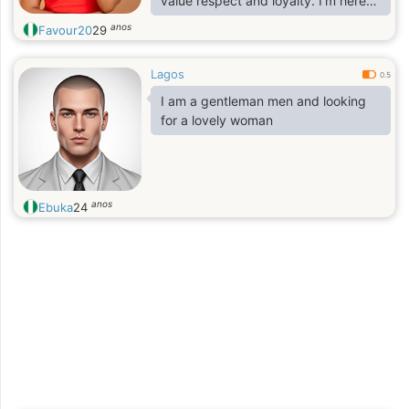
value respect and loyalty. I’m here
hoping to meet a genuine man for a
anos
Favour20
29
serious relationship that could lead
to something lasting.
Lagos
0.5
I am a gentleman men and looking
for a lovely woman
anos
Ebuka
24