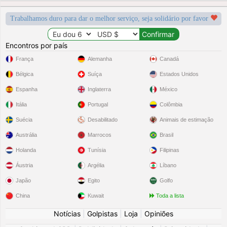
Trabalhamos duro para dar o melhor serviço, seja solidário por favor
Encontros por país
França
Alemanha
Canadá
Bélgica
Suíça
Estados Unidos
Espanha
Inglaterra
México
Itália
Portugal
Colômbia
Suécia
Desabilitado
Animais de estimação
Austrália
Marrocos
Brasil
Holanda
Tunísia
Filipinas
Áustria
Argélia
Líbano
Japão
Egito
Golfo
China
Kuwait
Toda a lista
Notícias
|
Golpistas
|
Loja
|
Opiniões