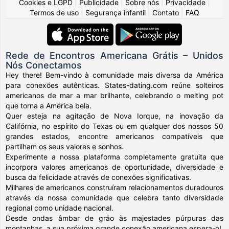
Cookies e LGPD
|
Publicidade
|
Sobre nós
|
Privacidade
|
Termos de uso
|
Segurança infantil
|
Contato
|
FAQ
Rede de Encontros Americana Grátis – Unidos
Nós Conectamos
Hey there! Bem-vindo à comunidade mais diversa da América
para conexões autênticas. States-dating.com reúne solteiros
americanos de mar a mar brilhante, celebrando o melting pot
que torna a América bela.
Quer esteja na agitação de Nova Iorque, na inovação da
Califórnia, no espírito do Texas ou em qualquer dos nossos 50
grandes estados, encontre americanos compatíveis que
partilham os seus valores e sonhos.
Experimente a nossa plataforma completamente gratuita que
incorpora valores americanos de oportunidade, diversidade e
busca da felicidade através de conexões significativas.
Milhares de americanos construíram relacionamentos duradouros
através da nossa comunidade que celebra tanto diversidade
regional como unidade nacional.
Desde ondas âmbar de grão às majestades púrpuras das
montanhas, a sua próxima grande conexão americana espera-o!