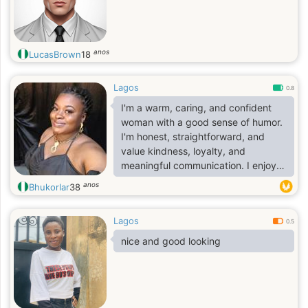
anos
LucasBrown
18
Lagos
0.8
I'm a warm, caring, and confident
woman with a good sense of humor.
I'm honest, straightforward, and
value kindness, loyalty, and
meaningful communication. I enjoy
cooking, reading, and spending
anos
Bhukorlar
38
quality time with the people I care
about. I'm family-oriented,
Lagos
emotionally mature, and believe that
0.5
actions speak louder than words.
nice and good looking