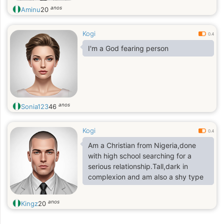
anos
Aminu
20
Kogi
0.4
I'm a God fearing person
anos
Sonia123
46
Kogi
0.4
Am a Christian from Nigeria,done
with high school searching for a
serious relationship.Tall,dark in
complexion and am also a shy type
anos
Kingz
20