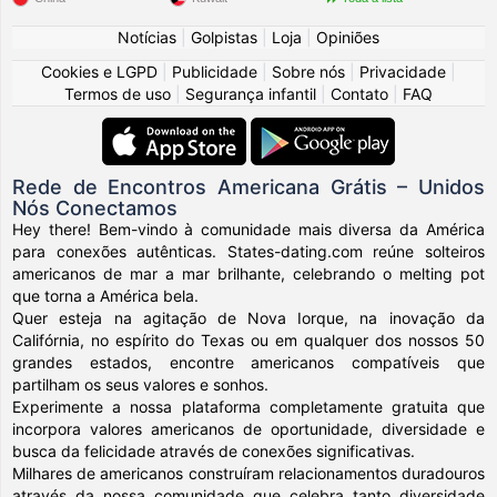
Notícias
|
Golpistas
|
Loja
|
Opiniões
Cookies e LGPD
|
Publicidade
|
Sobre nós
|
Privacidade
|
Termos de uso
|
Segurança infantil
|
Contato
|
FAQ
Rede de Encontros Americana Grátis – Unidos
Nós Conectamos
Hey there! Bem-vindo à comunidade mais diversa da América
para conexões autênticas. States-dating.com reúne solteiros
americanos de mar a mar brilhante, celebrando o melting pot
que torna a América bela.
Quer esteja na agitação de Nova Iorque, na inovação da
Califórnia, no espírito do Texas ou em qualquer dos nossos 50
grandes estados, encontre americanos compatíveis que
partilham os seus valores e sonhos.
Experimente a nossa plataforma completamente gratuita que
incorpora valores americanos de oportunidade, diversidade e
busca da felicidade através de conexões significativas.
Milhares de americanos construíram relacionamentos duradouros
através da nossa comunidade que celebra tanto diversidade