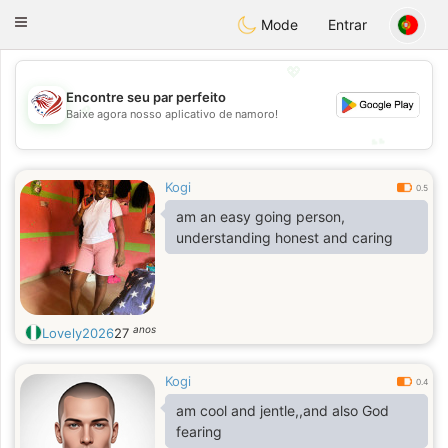
States
Dating
Toggle
Mode
Entrar
navigation
💖
Encontre seu par perfeito
💖
Baixe agora nosso aplicativo de namoro!
💕
💕
Kogi
0.5
am an easy going person,
understanding honest and caring
anos
Lovely2026
27
Kogi
0.4
am cool and jentle,,and also God
fearing