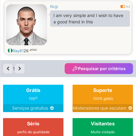
Kogi
0.3
I am very simple and I wish to have
a good friend in this
anos
Ray81
26
1
Pesquisar por critérios
Grátis
Suporte
%
100
100% grátis
Serviços gratuitos
Moderadores que escutam
Sério
Visitantes
perfis de qualidade
Muito visitado