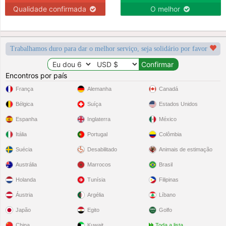
Qualidade confirmada
O melhor
Trabalhamos duro para dar o melhor serviço, seja solidário por favor
Encontros por país
França
Alemanha
Canadá
Bélgica
Suíça
Estados Unidos
Espanha
Inglaterra
México
Itália
Portugal
Colômbia
Suécia
Desabilitado
Animais de estimação
Austrália
Marrocos
Brasil
Holanda
Tunísia
Filipinas
Áustria
Argélia
Líbano
Japão
Egito
Golfo
China
Kuwait
Toda a lista