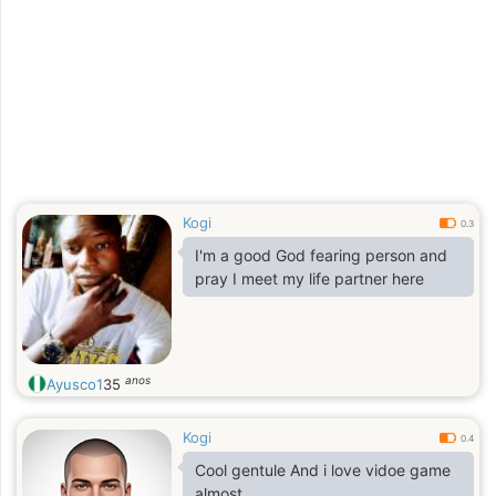
Kogi
0.3
I'm a good God fearing person and
pray I meet my life partner here
anos
Ayusco1
35
Kogi
0.4
Cool gentule And i love vidoe game
almost