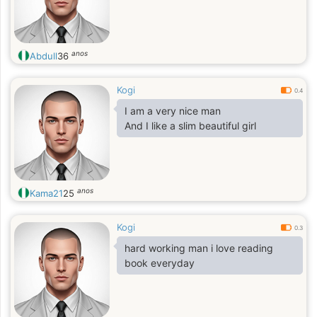
anos
Abdull
36
Kogi
0.4
I am a very nice man
And I like a slim beautiful girl
anos
Kama21
25
Kogi
0.3
hard working man i love reading
book everyday