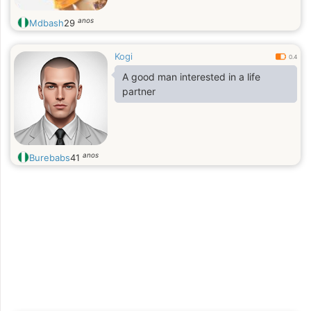
anos
Mdbash
29
Kogi
0.4
A good man interested in a life
partner
anos
Burebabs
41