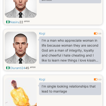
anos
Nasiru
22
Kogi
0.5
I'm a man who appreciate woman in
life because woman they are second
God am a man of integrity, loyalty
and cheerful i hate cheating and I
like to learn new things i love kissing
and hugs
anos
Oluranti24
45
Kogi
0.3
I’m single looking relationships that
lead to marriage