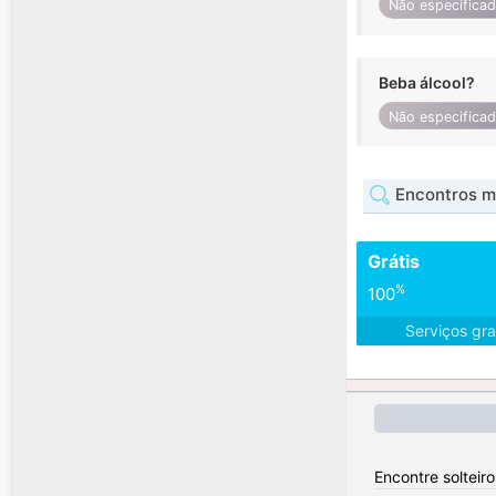
Não especifica
Beba álcool?
Não especifica
Encontros m
Grátis
%
100
Serviços gra
Encontre solteiro