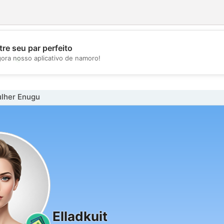
re seu par perfeito
💖
gora nosso aplicativo de namoro!
💕
lher Enugu
Elladkuit