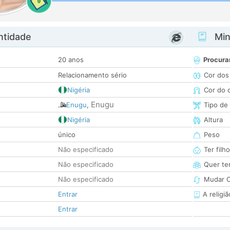
0
ntidade
Minh
20 anos
Procura
Relacionamento sério
Cor dos
Nigéria
Cor do 
Enugu
Enugu
,
Tipo de
Nigéria
Altura
único
Peso
Não especificado
Ter filh
Não especificado
Quer ter
Não especificado
Mudar C
Entrar
A religiã
Entrar