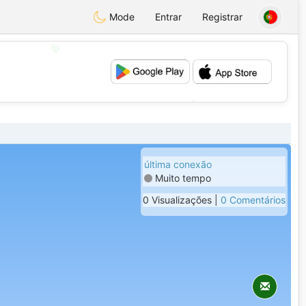
Mode
Entrar
Registrar
💖
💕
última conexão
Muito tempo
0 Visualizações |
0 Comentários