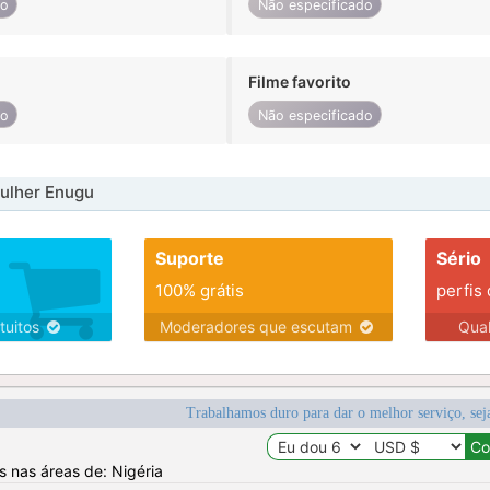
do
Não especificado
Filme favorito
do
Não especificado
ulher Enugu
Suporte
Sério
100% grátis
perfis
tuitos
Moderadores que escutam
Qua
Trabalhamos duro para dar o melhor serviço, sej
s nas áreas de: Nigéria