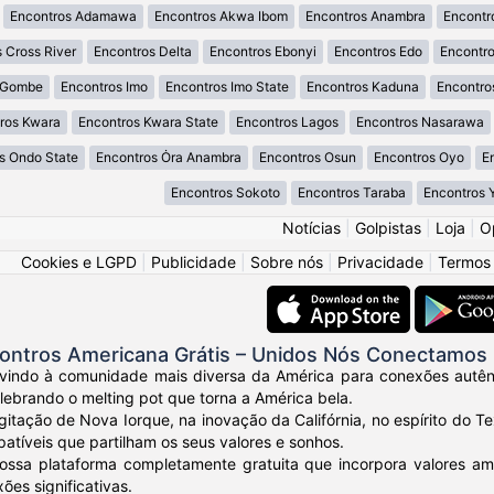
Encontros Adamawa
Encontros Akwa Ibom
Encontros Anambra
Encontr
 Cross River
Encontros Delta
Encontros Ebonyi
Encontros Edo
Encontro
 Gombe
Encontros Imo
Encontros Imo State
Encontros Kaduna
Encontro
ros Kwara
Encontros Kwara State
Encontros Lagos
Encontros Nasarawa
s Ondo State
Encontros Ȯra Anambra
Encontros Osun
Encontros Oyo
E
Encontros Sokoto
Encontros Taraba
Encontros 
Notícias
|
Golpistas
|
Loja
|
O
Cookies e LGPD
|
Publicidade
|
Sobre nós
|
Privacidade
|
Termos
ontros Americana Grátis – Unidos Nós Conectamos
vindo à comunidade mais diversa da América para conexões autênt
elebrando o melting pot que torna a América bela.
gitação de Nova Iorque, na inovação da Califórnia, no espírito do
tíveis que partilham os seus valores e sonhos.
ossa plataforma completamente gratuita que incorpora valores am
ões significativas.