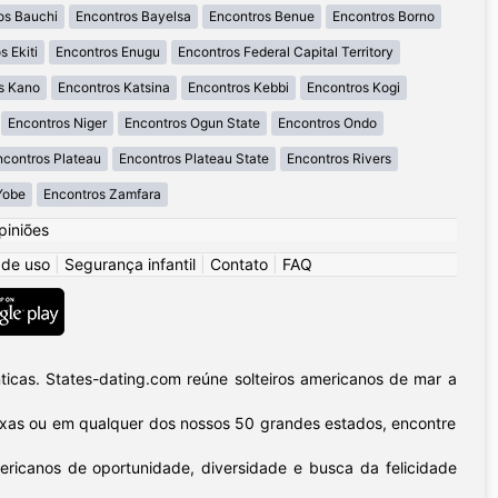
os Bauchi
Encontros Bayelsa
Encontros Benue
Encontros Borno
s Ekiti
Encontros Enugu
Encontros Federal Capital Territory
s Kano
Encontros Katsina
Encontros Kebbi
Encontros Kogi
Encontros Niger
Encontros Ogun State
Encontros Ondo
ncontros Plateau
Encontros Plateau State
Encontros Rivers
Yobe
Encontros Zamfara
piniões
 de uso
|
Segurança infantil
|
Contato
|
FAQ
icas. States-dating.com reúne solteiros americanos de mar a
 Texas ou em qualquer dos nossos 50 grandes estados, encontre
ericanos de oportunidade, diversidade e busca da felicidade