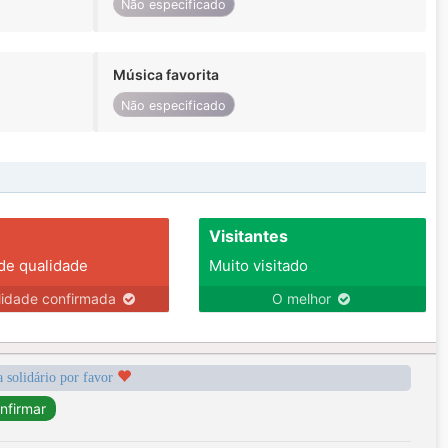
Não especificado
Música favorita
Não especificado
Visitantes
 de qualidade
Muito visitado
lidade confirmada
O melhor
a solidário por favor