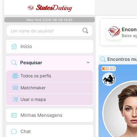
States
Dating
New York 2026-08-08 14:26
Encont
Baixe a
Início
Encontros mu
Pesquisar
0.3/1
Todos os perfis
Matchmaker
Usar o mapa
Minhas Mensagens
Chat