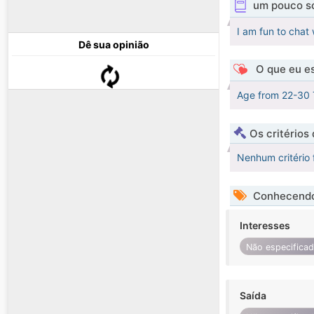
um pouco s
I am fun to chat 
Dê sua opinião
O que eu es
Age from 22-30 
Os critérios
Nenhum critério 
Conhecendo
Interesses
Não especifica
Saída