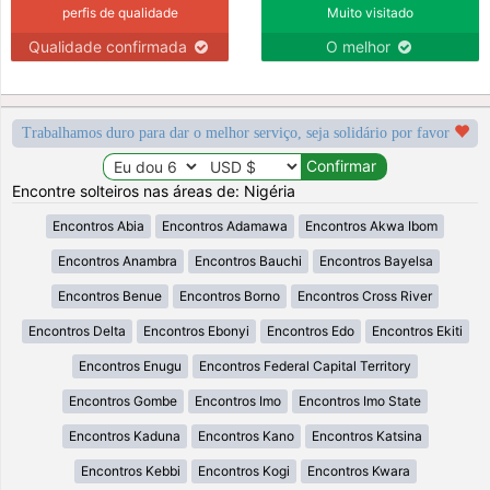
perfis de qualidade
Muito visitado
Qualidade confirmada
O melhor
Trabalhamos duro para dar o melhor serviço, seja solidário por favor
Encontre solteiros nas áreas de: Nigéria
Encontros Abia
Encontros Adamawa
Encontros Akwa Ibom
Encontros Anambra
Encontros Bauchi
Encontros Bayelsa
Encontros Benue
Encontros Borno
Encontros Cross River
Encontros Delta
Encontros Ebonyi
Encontros Edo
Encontros Ekiti
Encontros Enugu
Encontros Federal Capital Territory
Encontros Gombe
Encontros Imo
Encontros Imo State
Encontros Kaduna
Encontros Kano
Encontros Katsina
Encontros Kebbi
Encontros Kogi
Encontros Kwara