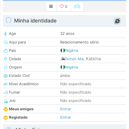
0
Minha identidade
Age
32 anos
Aqui para
Relacionamento sério
País
Nigéria
Katsina
Cidade
Dutsin-Ma
,
Origem
Nigéria
Estado Civil
único
Nível Acadêmico
Não especificado
Fumar
Não especificado
Job
Não especificado
Meus amigos
Entrar
Registado
Entrar