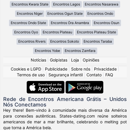
Encontros Kwara State
Encontros Lagos
Encontros Nasarawa
Encontros Niger
Encontros Ogun State
Encontros Ondo
Encontros Ondo State
Encontros Ȯra Anambra
Encontros Osun
Encontros Oyo
Encontros Plateau
Encontros Plateau State
Encontros Rivers
Encontros Sokoto
Encontros Taraba
Encontros Yobe
Encontros Zamfara
Notícias
|
Golpistas
|
Loja
|
Opiniões
Cookies e LGPD
|
Publicidade
|
Sobre nós
|
Privacidade
|
Termos de uso
|
Segurança infantil
|
Contato
|
FAQ
Rede de Encontros Americana Grátis – Unidos
Nós Conectamos
Hey there! Bem-vindo à comunidade mais diversa da América
para conexões autênticas. States-dating.com reúne solteiros
americanos de mar a mar brilhante, celebrando o melting pot
que torna a América bela.