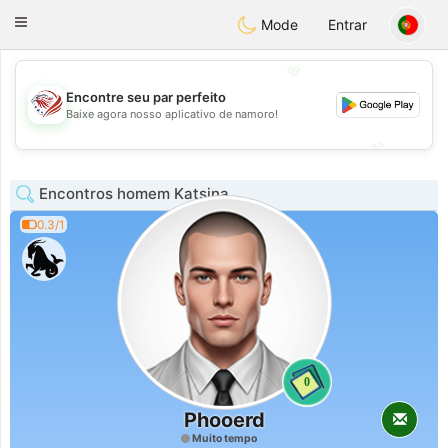
States
Dating
Toggle
Mode
Entrar
navigation
💖
Encontre seu par perfeito
💖
Baixe agora nosso aplicativo de namoro!
💕
💕
Encontros homem Katsina
0.3/1
0
Phooerd
Muito tempo