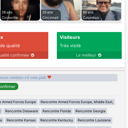
28 ans
29 ans
60 ans
Circleville
Cincinnati
Columbus
ux
Visiteurs
 de qualité
Très visité
ualité confirmée
Le meilleur
soyez solidaire s'il vous plaît
e Armed Forces Europe
Rencontre Armed Forces Europe, Middle East,
t
Rencontre Delaware
Rencontre Florida
Rencontre Georgia
wa
Rencontre Kansas
Rencontre Kentucky
Rencontre Louisiana