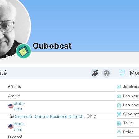
Oubobcat
2
ité
Mon
60 ans
Je cher
Amitié
Les yeu
états-
Les che
Unis
Silhoue
Ohio
Cincinnati (Central Business District)
,
Taille
états-
Unis
Poids
Divorcé