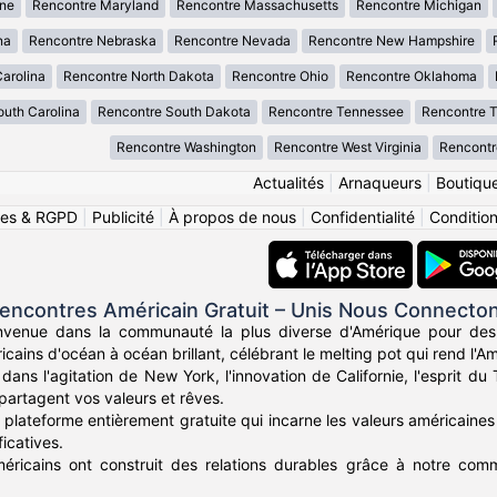
ne
Rencontre Maryland
Rencontre Massachusetts
Rencontre Michigan
na
Rencontre Nebraska
Rencontre Nevada
Rencontre New Hampshire
arolina
Rencontre North Dakota
Rencontre Ohio
Rencontre Oklahoma
uth Carolina
Rencontre South Dakota
Rencontre Tennessee
Rencontre 
Rencontre Washington
Rencontre West Virginia
Rencontr
Actualités
|
Arnaqueurs
|
Boutiqu
ies & RGPD
|
Publicité
|
À propos de nous
|
Confidentialité
|
Conditions
encontres Américain Gratuit – Unis Nous Connecto
nvenue dans la communauté la plus diverse d'Amérique pour des
icains d'océan à océan brillant, célébrant le melting pot qui rend l'Am
ans l'agitation de New York, l'innovation de Californie, l'esprit d
partagent vos valeurs et rêves.
plateforme entièrement gratuite qui incarne les valeurs américaines 
icatives.
méricains ont construit des relations durables grâce à notre commu