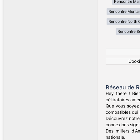
Rencontre Mai
Rencontre Monta
Rencontre North C
Rencontre So
Cook
Réseau de R
Hey there ! Bie
célibataires amér
Que vous soyez d
compatibles qui 
Découvrez notre 
connexions signif
Des milliers d'A
nationale.