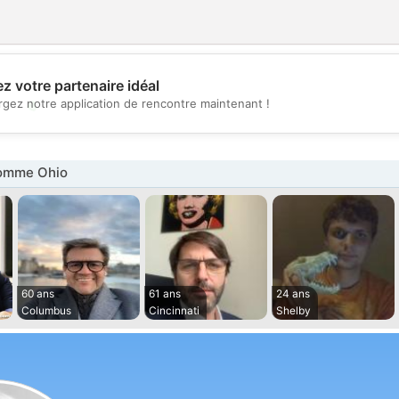
z votre partenaire idéal
💖
rgez notre application de rencontre maintenant !
💕
omme Ohio
60 ans
61 ans
24 ans
Columbus
Cincinnati
Shelby