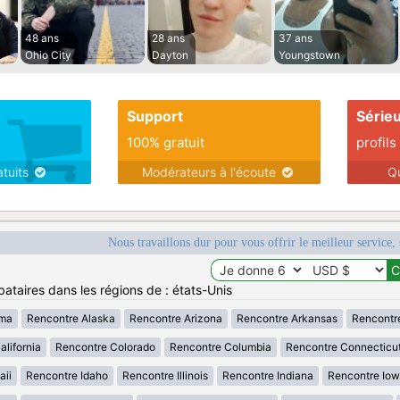
48 ans
28 ans
37 ans
Ohio City
Dayton
Youngstown
Support
Série
100% gratuit
profils
atuits
Modérateurs à l'écoute
Q
Nous travaillons dur pour vous offrir le meilleur service, 
ataires dans les régions de : états-Unis
ama
Rencontre Alaska
Rencontre Arizona
Rencontre Arkansas
Rencontr
lifornia
Rencontre Colorado
Rencontre Columbia
Rencontre Connecticu
aii
Rencontre Idaho
Rencontre Illinois
Rencontre Indiana
Rencontre Io