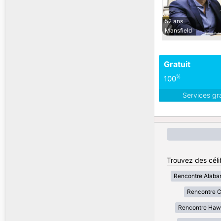
52 ans
Mansfield
Gratuit
%
100
Services gr
Trouvez des célib
Rencontre Alab
Rencontre Ca
Rencontre Haw