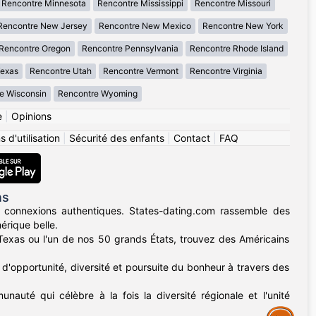
Rencontre Minnesota
Rencontre Mississippi
Rencontre Missouri
Rencontre New Jersey
Rencontre New Mexico
Rencontre New York
Rencontre Oregon
Rencontre Pennsylvania
Rencontre Rhode Island
Texas
Rencontre Utah
Rencontre Vermont
Rencontre Virginia
e Wisconsin
Rencontre Wyoming
e
|
Opinions
 d'utilisation
|
Sécurité des enfants
|
Contact
|
FAQ
ns
 connexions authentiques. States-dating.com rassemble des
érique belle.
u Texas ou l'un de nos 50 grands États, trouvez des Américains
d'opportunité, diversité et poursuite du bonheur à travers des
nauté qui célèbre à la fois la diversité régionale et l'unité
Assistance