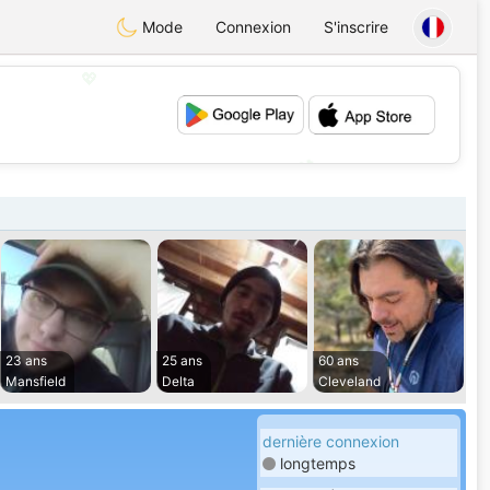
Mode
Connexion
S'inscrire
💖
💕
23 ans
25 ans
60 ans
Mansfield
Delta
Cleveland
dernière connexion
longtemps