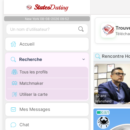
States
Dating
New York 08-08-2026 09:52
Trouve
Télécha
Accueil
Rencontre H
Recherche
Tous les profils
Matchmaker
Utiliser la carte
52 ans
Mansfield
Mes Messages
0.8/1
Chat