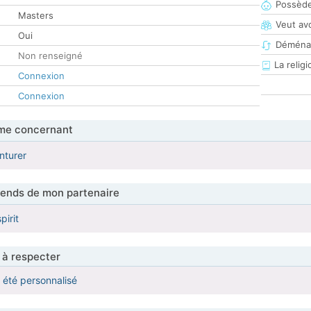
Possède
Masters
Veut av
Oui
Déména
Non renseigné
La religi
Connexion
Connexion
me concernant
nturer
tends de mon partenaire
pirit
 à respecter
a été personnalisé