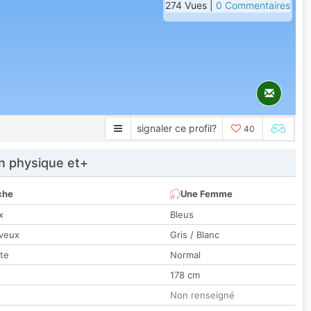
274 Vues |
0 Commentaires
signaler ce profil?
40
 physique et+
che
Une Femme
x
Bleus
veux
Gris / Blanc
tte
Normal
178 cm
Non renseigné