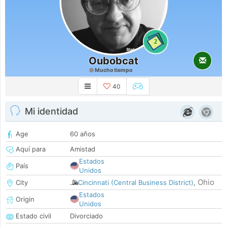
2
Oubobcat
Mucho tiempo
40
Mi identidad
Age
60 años
Aquí para
Amistad
Estados
País
Unidos
Ohio
City
Cincinnati (Central Business District)
,
Estados
Origin
Unidos
Estado civil
Divorciado