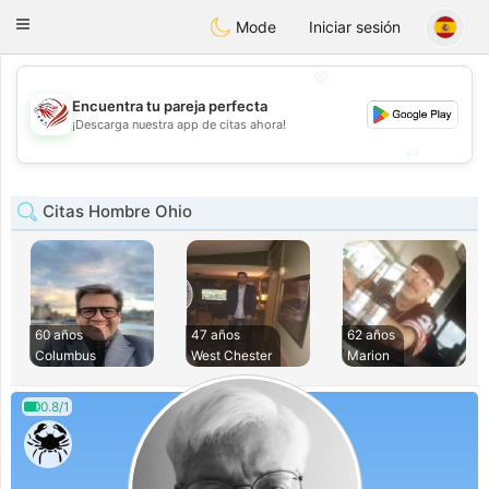
States
Dating
Toggle
Mode
Iniciar sesión
navigation
💖
Encuentra tu pareja perfecta
💖
¡Descarga nuestra app de citas ahora!
💕
💕
Citas Hombre Ohio
60 años
47 años
62 años
Columbus
West Chester
Marion
0.8/1