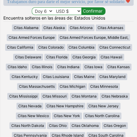
Trabajamos duro para darte el mejor servicio, por favor sé solidario
Encuentra solteros en las áreas de: Estados Unidos
Citas Alabama
Citas Alaska
Citas Arizona
Citas Arkansas
Citas Armed Forces Europe
Citas Armed Forces Europe, Middle East,
Citas California
Citas Colorado
Citas Columbia
Citas Connecticut
Citas Delaware
Citas Florida
Citas Georgia
Citas Hawaii
Citas Idaho
Citas Illinois
Citas Indiana
Citas Iowa
Citas Kansas
Citas Kentucky
Citas Louisiana
Citas Maine
Citas Maryland
Citas Massachusetts
Citas Michigan
Citas Minnesota
Citas Mississippi
Citas Missouri
Citas Montana
Citas Nebraska
Citas Nevada
Citas New Hampshire
Citas New Jersey
Citas New Mexico
Citas New York
Citas North Carolina
Citas North Dakota
Citas Ohio
Citas Oklahoma
Citas Oregon
Citas Pennsylvania
Citas Rhode Island
Citas South Carolina