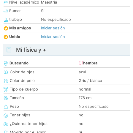
Nivel académico
Maestría
Fumar
Sí
trabajo
No especificado
Mis amigos
Iniciar sesión
Unido
Iniciar sesión
Mi física y +
Buscando
hembra
Color de ojos
azul
Color de pelo
Gris / blanco
Tipo de cuerpo
normal
Tamaño
178 cm
Peso
No especificado
Tener hijos
no
¿Quieres tener hijos
no
Movido por el amor
Sí