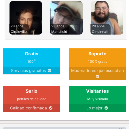
28 años
23 años
29 años
Circleville
Mansfield
Cincinnati
Gratis
Soporte
%
100
100% gratis
Servicios gratuitos
Moderadores que escuchan
Serio
Visitantes
perfiles de calidad
Muy visitado
Calidad confirmada
Lo mejor