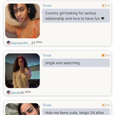
Texas
0.1
Country girl looking for serious
relationship and love to have fun ❤️
años
Dayveedlin...
27
Texas
0.5
single and searching
años
Derah
31
Texas
0.1
Hola me llamo yulia, tengo 34 años