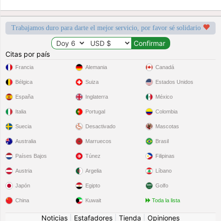
Trabajamos duro para darte el mejor servicio, por favor sé solidario
Citas por país
Francia
Alemania
Canadá
Bélgica
Suiza
Estados Unidos
España
Inglaterra
México
Italia
Portugal
Colombia
Suecia
Desactivado
Mascotas
Australia
Marruecos
Brasil
Países Bajos
Túnez
Filipinas
Austria
Argelia
Líbano
Japón
Egipto
Golfo
China
Kuwait
Toda la lista
Noticias
|
Estafadores
|
Tienda
|
Opiniones