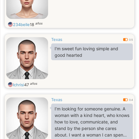
años
234belle
18
Texas
0.5
I'm sweet fun loving simple and
good hearted
años
Ichrisi
47
Texas
0.4
I’m looking for someone genuine. A
woman with a kind heart, who knows
how to love, communicate, and
stand by the person she cares
about. I want a woman I can spend