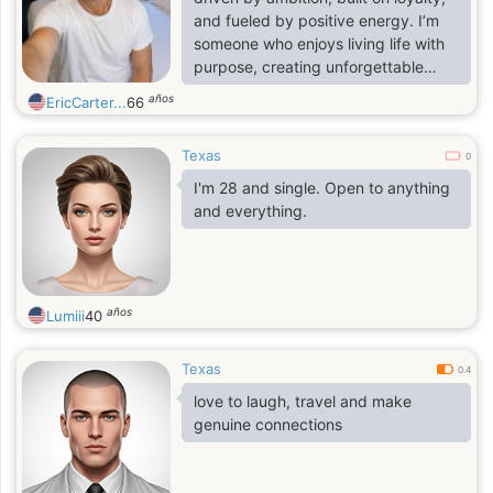
and fueled by positive energy. I’m
someone who enjoys living life with
purpose, creating unforgettable
memories, and embracing every
años
EricCarter...
66
opportunity to grow, laugh, and
connect with amazing people. I
Texas
carry a calm confidence, a good
0
heart, and a mindset that believes
I'm 28 and single. Open to anything
genuine connections still exist in this
and everything.
world.
años
Lumiii
40
Texas
0.4
love to laugh, travel and make
genuine connections