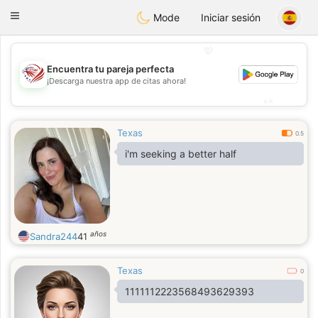
States
Dating
Toggle
Mode
Iniciar sesión
navigation
💖
Encuentra tu pareja perfecta
💖
¡Descarga nuestra app de citas ahora!
💕
💕
Texas
0.5
i'm seeking a better half
años
Sandra244
41
Texas
0
1111112223568493629393