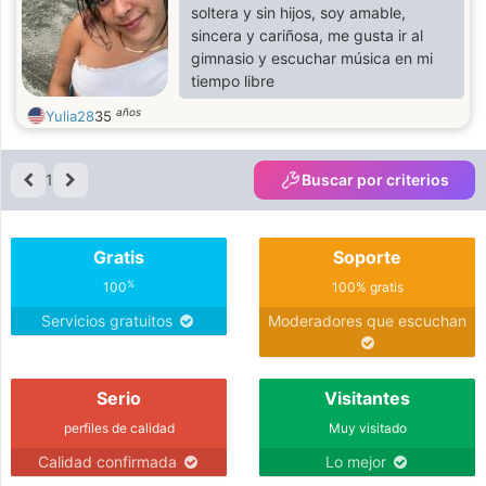
soltera y sin hijos, soy amable,
sincera y cariñosa, me gusta ir al
gimnasio y escuchar música en mi
tiempo libre
años
Yulia28
35
1
Buscar por criterios
Gratis
Soporte
%
100
100% gratis
Servicios gratuitos
Moderadores que escuchan
Serio
Visitantes
perfiles de calidad
Muy visitado
Calidad confirmada
Lo mejor