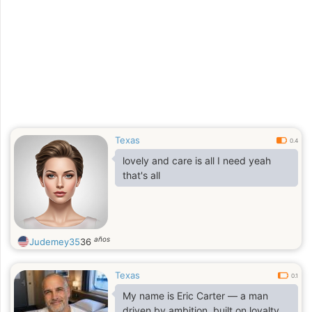
together..
Texas
0.4
lovely and care is all I need yeah
that's all
años
Judemey35
36
Texas
0.1
My name is Eric Carter — a man
driven by ambition, built on loyalty,