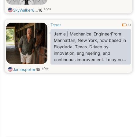
años
SkyWalker8...
18
Texas
0.1
Jamie | Mechanical EngineerFrom
Manhattan, New York, now based in
Floydada, Texas. Driven by
innovation, engineering, and
continuous improvement. I may not
post much, but I'm always working
años
Jamespeter
65
on something worth talking about