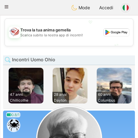
States
Dating
Toggle
Mode
Accedi
navigation
💖
Trova la tua anima gemella
💖
Scarica subito la nostra app di incontri!
💕
💕
Incontri Uomo Ohio
47 anni
28 anni
60 anni
Chillicothe
Dayton
Columbus
0.8/1