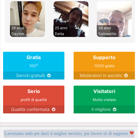
28 anni
25 anni
36 anni
Dayton
Delta
Salineville
Gratis
Supporto
%
100
100% gratis
Servizi gratuiti
Moderatori in ascolto
Serio
Visitatori
profili di qualità
Molto visitato
Qualità confermata
Il migliore
Lavoriamo sodo per darti il miglior servizio, per favore sii di supporto