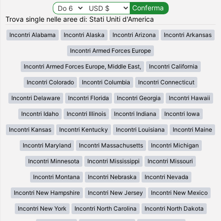
Trova single nelle aree di: Stati Uniti d'America
Incontri Alabama
Incontri Alaska
Incontri Arizona
Incontri Arkansas
Incontri Armed Forces Europe
Incontri Armed Forces Europe, Middle East,
Incontri California
Incontri Colorado
Incontri Columbia
Incontri Connecticut
Incontri Delaware
Incontri Florida
Incontri Georgia
Incontri Hawaii
Incontri Idaho
Incontri Illinois
Incontri Indiana
Incontri Iowa
Incontri Kansas
Incontri Kentucky
Incontri Louisiana
Incontri Maine
Incontri Maryland
Incontri Massachusetts
Incontri Michigan
Incontri Minnesota
Incontri Mississippi
Incontri Missouri
Incontri Montana
Incontri Nebraska
Incontri Nevada
Incontri New Hampshire
Incontri New Jersey
Incontri New Mexico
Incontri New York
Incontri North Carolina
Incontri North Dakota