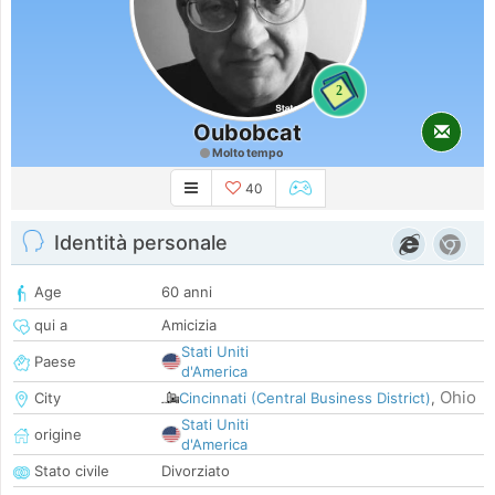
2
Oubobcat
Molto tempo
40
Identità personale
Age
60 anni
qui a
Amicizia
Stati Uniti
Paese
d'America
Ohio
City
Cincinnati (Central Business District)
,
Stati Uniti
origine
d'America
Stato civile
Divorziato