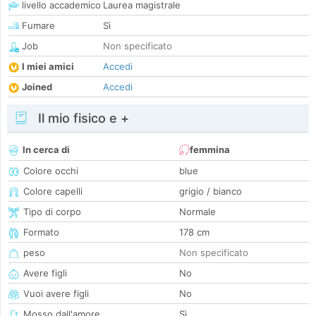
livello accademico
Laurea magistrale
Fumare
Sì
Job
Non specificato
I miei amici
Accedi
Joined
Accedi
Il mio fisico e +
In cerca di
femmina
Colore occhi
blue
Colore capelli
grigio / bianco
Tipo di corpo
Normale
Formato
178 cm
peso
Non specificato
Avere figli
No
Vuoi avere figli
No
Mosso dall'amore
Sì