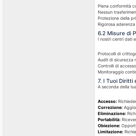
Piena conformità co
Nessun trasferiment
Protezione della pr
Rigorosa aderenza 
6.2 Misure di 
I nostri centri dat
Protocolli di critto
Audit di sicurezza r
Controlli di accesso 
Monitoraggio conti
7. I Tuoi Diritti
A seconda della tua 
Accesso:
Richieder
Correzione:
Aggior
Eliminazione:
Richi
Portabilità:
Ricevere
Obiezione:
Opporti
Limitazione:
Richie