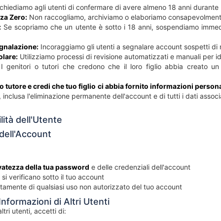
chiediamo agli utenti di confermare di avere almeno 18 anni durante 
nza Zero:
Non raccogliamo, archiviamo o elaboriamo consapevolmente in
:
Se scopriamo che un utente è sotto i 18 anni, sospendiamo immed
gnalazione:
Incoraggiamo gli utenti a segnalare account sospetti di 
lare:
Utilizziamo processi di revisione automatizzati e manuali per id
I genitori o tutori che credono che il loro figlio abbia creato 
 o tutore e credi che tuo figlio ci abbia fornito informazioni perso
inclusa l'eliminazione permanente dell'account e di tutti i dati associa
ità dell'Utente
 dell'Account
:
vatezza della tua password
e delle credenziali dell'account
e si verificano sotto il tuo account
tamente di qualsiasi uso non autorizzato del tuo account
Informazioni di Altri Utenti
ltri utenti, accetti di: