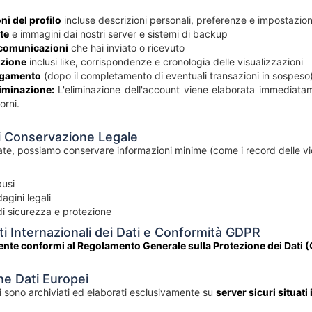
ni del profilo
incluse descrizioni personali, preferenze e impostazion
ate
e immagini dai nostri server e sistemi di backup
 comunicazioni
che hai inviato o ricevuto
razione
inclusi like, corrispondenze e cronologia delle visualizzazioni
agamento
(dopo il completamento di eventuali transazioni in sospeso
liminazione:
L'eliminazione dell'account viene elaborata immediatame
orni.
di Conservazione Legale
tate, possiamo conservare informazioni minime (come i record delle viol
busi
agini legali
i sicurezza e protezione
ti Internazionali dei Dati e Conformità GDPR
te conformi al Regolamento Generale sulla Protezione dei Dati 
one Dati Europei
ali sono archiviati ed elaborati esclusivamente su
server sicuri situat