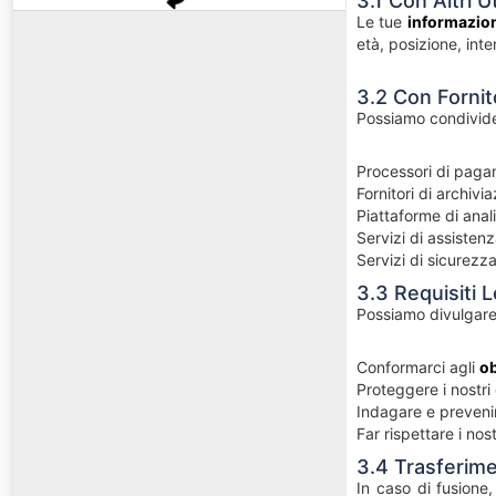
3.1 Con Altri U
Le tue
informazion
età, posizione, inte
3.2 Con Fornito
Possiamo condivide
Processori di paga
Fornitori di archivi
Piattaforme di anal
Servizi di assistenz
Servizi di sicurezz
3.3 Requisiti L
Possiamo divulgare 
Conformarci agli
ob
Proteggere i nostri d
Indagare e prevenire
Far rispettare i nost
3.4 Trasferime
In caso di fusione,