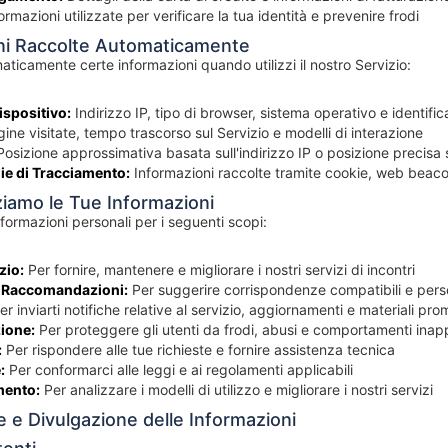
ormazioni utilizzate per verificare la tua identità e prevenire frodi
oni Raccolte Automaticamente
icamente certe informazioni quando utilizzi il nostro Servizio:
ispositivo:
Indirizzo IP, tipo di browser, sistema operativo e identifica
ine visitate, tempo trascorso sul Servizio e modelli di interazione
osizione approssimativa basata sull'indirizzo IP o posizione precisa
ie di Tracciamento:
Informazioni raccolte tramite cookie, web beacon
ziamo le Tue Informazioni
nformazioni personali per i seguenti scopi:
zio:
Per fornire, mantenere e migliorare i nostri servizi di incontri
 Raccomandazioni:
Per suggerire corrispondenze compatibili e pers
r inviarti notifiche relative al servizio, aggiornamenti e materiali pro
ione:
Per proteggere gli utenti da frodi, abusi e comportamenti inapp
:
Per rispondere alle tue richieste e fornire assistenza tecnica
:
Per conformarci alle leggi e ai regolamenti applicabili
mento:
Per analizzare i modelli di utilizzo e migliorare i nostri servizi
e e Divulgazione delle Informazioni