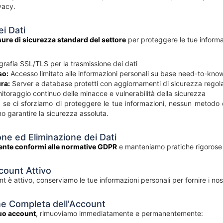
vacy.
ei Dati
ure di sicurezza standard del settore
per proteggere le tue informaz
grafia SSL/TLS per la trasmissione dei dati
so:
Accesso limitato alle informazioni personali su base need-to-kno
ra:
Server e database protetti con aggiornamenti di sicurezza regola
toraggio continuo delle minacce e vulnerabilità della sicurezza
se ci sforziamo di proteggere le tue informazioni, nessun metodo di 
 garantire la sicurezza assoluta.
ne ed Eliminazione dei Dati
nte conformi alle normative GDPR
e manteniamo pratiche rigorose 
ccount Attivo
t è attivo, conserviamo le tue informazioni personali per fornire i nost
ne Completa dell'Account
 tuo account
, rimuoviamo immediatamente e permanentemente: