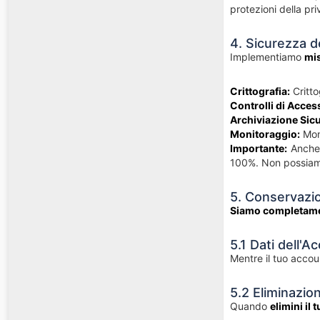
protezioni della pri
4. Sicurezza d
Implementiamo
mis
Crittografia:
Critto
Controlli di Acces
Archiviazione Sicu
Monitoraggio:
Moni
Importante:
Anche 
100%. Non possiamo
5. Conservazio
Siamo completame
5.1 Dati dell'A
Mentre il tuo accoun
5.2 Eliminazio
Quando
elimini il