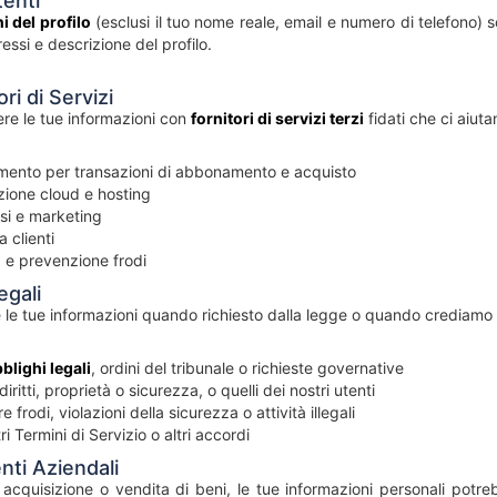
tenti
i del profilo
(esclusi il tuo nome reale, email e numero di telefono) son
ressi e descrizione del profilo.
ri di Servizi
re le tue informazioni con
fornitori di servizi terzi
fidati che ci aiutan
mento per transazioni di abbonamento e acquisto
azione cloud e hosting
isi e marketing
a clienti
a e prevenzione frodi
egali
le tue informazioni quando richiesto dalla legge o quando crediamo 
blighi legali
, ordini del tribunale o richieste governative
iritti, proprietà o sicurezza, o quelli dei nostri utenti
 frodi, violazioni della sicurezza o attività illegali
ri Termini di Servizio o altri accordi
nti Aziendali
 acquisizione o vendita di beni, le tue informazioni personali potreb