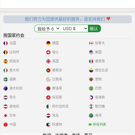
我们努力为您提供最好的服务，请支持我们
按国家约会
法国
德国
加拿大
比利时
瑞士
美国
西班牙
英国
墨西哥
意大利
葡萄牙
哥伦比亚
瑞典
已禁用
宠物
澳大利亚
摩洛哥
巴西
荷兰
突尼斯
菲律宾
奥地利
阿尔及利亚
黎巴嫩
日本
埃及
海湾
中国
科威特
所有列表