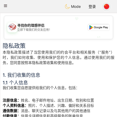
States
Dating
Toggle
Mode
登录
navigation
💖
寻找你的理想伴侣
💖
立即下载我们的交友应用！
💕
💕
隐私政策
本隐私政策描述了当您使用我们的约会平台和相关服务（"服务"）
时，我们如何收集、使用和保护您的个人信息。通过使用我们的服
务，您同意按照本隐私政策收集和使用信息。
1. 我们收集的信息
1.1 个人信息
我们收集您自愿提供给我们的个人信息，包括：
注册信息：
姓名、电子邮件地址、出生日期、性别和位置
个人资料信息：
照片、个人描述、兴趣、偏好和关系目标
通信数据：
消息、聊天记录以及与其他用户的其他通信
付款信息：
信用卡详细信息和高级服务的账单信息