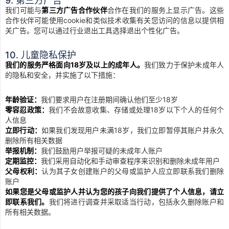
9. 第三方广告
我们可能与
第三方广告合作伙伴
合作在我们的服务上显示广告。这些
合作伙伴可能使用cookie和类似技术收集有关您访问的信息以提供相
关广告。您可以通过行业退出工具选择退出个性化广告。
10. 儿童隐私保护
我们的服务严格面向18岁及以上的成年人。
我们致力于保护未成年人
的隐私和安全，并实施了以下措施：
年龄验证：
我们要求用户在注册期间确认他们至少18岁
零容忍政策：
我们不会故意收集、存储或处理18岁以下个人的任何个
人信息
立即行动：
如果我们发现用户未满18岁，我们立即暂停其账户并永久
删除所有相关数据
举报机制：
我们鼓励用户举报可疑的未成年人账户
定期监控：
我们采用自动化和手动审查程序来识别和删除未成年用户
父母权利：
认为其子女创建账户的父母或监护人应立即联系我们删除
账户
如果您是父母或监护人并认为您的孩子向我们提供了个人信息，请立
即联系我们。
我们将进行调查并采取适当行动，包括永久删除账户和
所有相关数据。