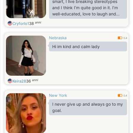
smart, I live breaking stereotypes
and I think I’m quite good in it. I’m
well-educated, love to laugh and
hate being bored.
anni
Cryforlo1
38
Nebraska
0.4
Hi im kind and calm lady
anni
Keira28
36
New York
0.4
I never give up and always go to my
goal.