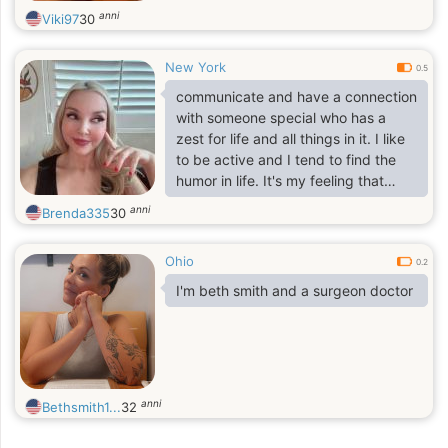
anni
Viki97
30
New York
0.5
communicate and have a connection
with someone special who has a
zest for life and all things in it. I like
to be active and I tend to find the
humor in life. It's my feeling that
people need adventure, laughter
anni
Brenda335
30
and passion.
Ohio
0.2
I'm beth smith and a surgeon doctor
anni
Bethsmith1...
32