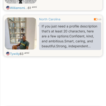
anni
Williamsmi...
61
North Carolina
0.5
If you just need a profile description
that's at least 20 characters, here
are a few options:Confident, kind,
and ambitious.Smart, caring, and
beautiful.Strong, independent
woman.Friendly, honest, and fun-
anni
Tywilly
83
loving.Elegant, thoughtful, and
genuine.Passionate, loyal, and
adventurous.A compassionate
woman with a great sense of
humor.E