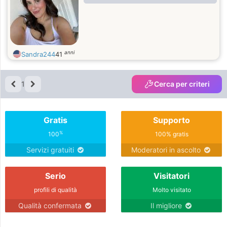
anni
Sandra244
41
1
Cerca per criteri
Gratis
Supporto
%
100
100% gratis
Servizi gratuiti
Moderatori in ascolto
Serio
Visitatori
profili di qualità
Molto visitato
Qualità confermata
Il migliore