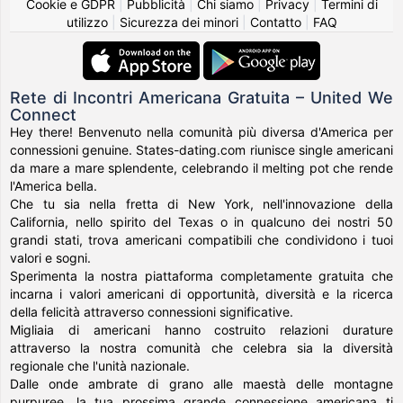
Cookie e GDPR
|
Pubblicità
|
Chi siamo
|
Privacy
|
Termini di
utilizzo
|
Sicurezza dei minori
|
Contatto
|
FAQ
Rete di Incontri Americana Gratuita – United We
Connect
Hey there! Benvenuto nella comunità più diversa d'America per
connessioni genuine. States-dating.com riunisce single americani
da mare a mare splendente, celebrando il melting pot che rende
l'America bella.
Che tu sia nella fretta di New York, nell'innovazione della
California, nello spirito del Texas o in qualcuno dei nostri 50
grandi stati, trova americani compatibili che condividono i tuoi
valori e sogni.
Sperimenta la nostra piattaforma completamente gratuita che
incarna i valori americani di opportunità, diversità e la ricerca
della felicità attraverso connessioni significative.
Migliaia di americani hanno costruito relazioni durature
attraverso la nostra comunità che celebra sia la diversità
regionale che l'unità nazionale.
Dalle onde ambrate di grano alle maestà delle montagne
purpuree, la tua prossima grande connessione americana ti