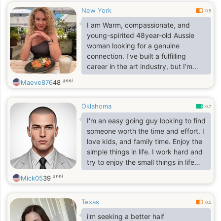
New York
0.5
I am Warm, compassionate, and
young-spirited 48year-old Aussie
woman looking for a genuine
connection. I’ve built a fulfilling
career in the art industry, but I’m
ready to focus on my personal life
anni
Maeve876
48
and find a special someone to share
it with.
Oklahoma
0.7
I'm an easy going guy looking to find
someone worth the time and effort. I
love kids, and family time. Enjoy the
simple things in life. I work hard and
try to enjoy the small things in life
that matter.
anni
Mick05
39
Texas
0.5
i'm seeking a better half