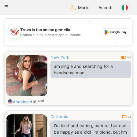
States
Dating
Toggle
Mode
Accedi
navigation
💖
Trova la tua anima gemella
💖
Scarica subito la nostra app di incontri!
💕
💕
New York
0.5
am single and searching for a
handsome man
anni
Angelgold
18
California
0.1
I’m kind and caring, mature, but can
be happy as a kid! I’m blond, but I’m