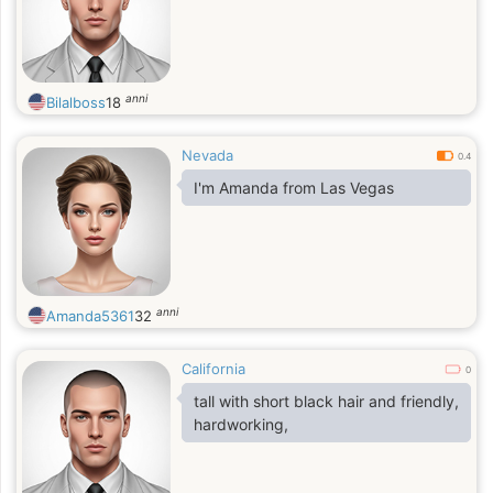
anni
Bilalboss
18
Nevada
0.4
I'm Amanda from Las Vegas
anni
Amanda5361
32
California
0
tall with short black hair and friendly,
hardworking,