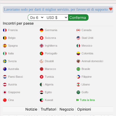
Lavoriamo sodo per darti il miglior servizio, per favore sii di supporto
Incontri per paese
Francia
Germania
Canada
Belgio
Svizzera
Stati Uniti
Spagna
Inghilterra
Messico
Italia
Portogallo
Colombia
Svezia
Disabili
Animali domestici
Australia
Marocco
Brasile
Paesi Bassi
Tunisia
Filippine
Austria
Algeria
Libano
Giappone
Egitto
Golfo
Cina
Kuwait
Tutta la lista
Notizie
|
Truffatori
|
Negozio
|
Opinioni