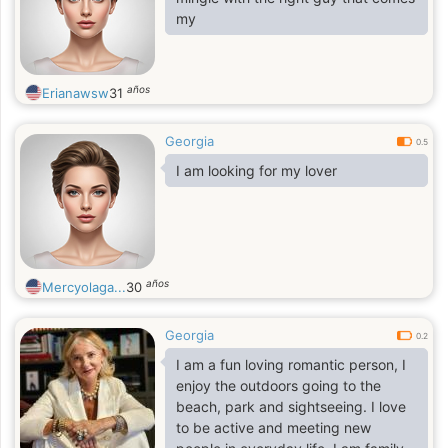
my
años
Erianawsw
31
Georgia
0.5
I am looking for my lover
años
Mercyolaga...
30
Georgia
0.2
I am a fun loving romantic person, I
enjoy the outdoors going to the
beach, park and sightseeing. I love
to be active and meeting new