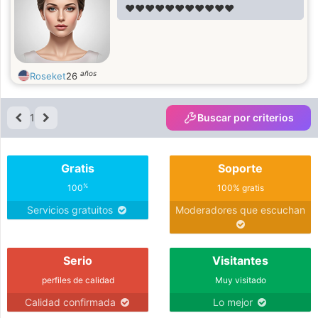
❤️❤️❤️❤️❤️❤️❤️❤️❤️❤️❤️
años
Roseket
26
1
Buscar por criterios
Gratis
Soporte
%
100
100% gratis
Servicios gratuitos
Moderadores que escuchan
Serio
Visitantes
perfiles de calidad
Muy visitado
Calidad confirmada
Lo mejor