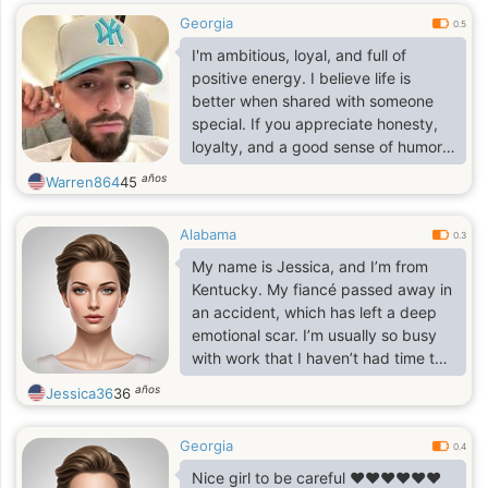
Georgia
0.5
I'm ambitious, loyal, and full of
positive energy. I believe life is
better when shared with someone
special. If you appreciate honesty,
loyalty, and a good sense of humor,
let's get to know each other.
años
Warren864
45
Alabama
0.3
My name is Jessica, and I’m from
Kentucky. My fiancé passed away in
an accident, which has left a deep
emotional scar. I’m usually so busy
with work that I haven’t had time to
start a new relationship. A friend
años
Jessica36
36
recommended this site to me, and
I’m hoping to find love here.
Georgia
0.4
Nice girl to be careful ❤️❤️❤️❤️❤️❤️