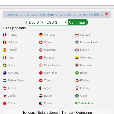
Trabajamos duro para darte el mejor servicio, por favor sé solidario
Citas por país
Francia
Alemania
Canadá
Bélgica
Suiza
Estados Unidos
España
Inglaterra
México
Italia
Portugal
Colombia
Suecia
Desactivado
Mascotas
Australia
Marruecos
Brasil
Países Bajos
Túnez
Filipinas
Austria
Argelia
Líbano
Japón
Egipto
Golfo
China
Kuwait
Toda la lista
Noticias
|
Estafadores
|
Tienda
|
Opiniones