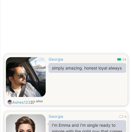
Georgia
0.9
simply amazing. honest loyal always
años
Ashes123
37
Georgia
0
I'm Emma and I'm single ready to
mingle with the right guy that comes