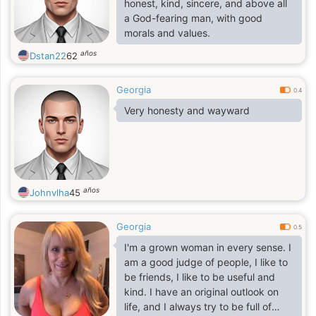
honest, kind, sincere, and above all
a God-fearing man, with good
morals and values.
años
Dstan22
62
Georgia
0.4
Very honesty and wayward
años
Johnvlha
45
Georgia
0.5
I'm a grown woman in every sense. I
am a good judge of people, I like to
be friends, I like to be useful and
kind. I have an original outlook on
life, and I always try to be full of