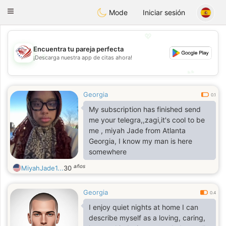
States
Dating
Toggle
Mode
Iniciar sesión
navigation
💖
Encuentra tu pareja perfecta
💖
¡Descarga nuestra app de citas ahora!
💕
💕
Georgia
0.1
My subscription has finished send
me your telegra,,zagi,it's cool to be
me , miyah Jade from Atlanta
Georgia, I know my man is here
somewhere
años
MiyahJade1...
30
Georgia
0.4
I enjoy quiet nights at home I can
describe myself as a loving, caring,