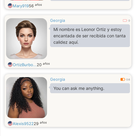
energy. I value humor and joie de
años
Mary919
56
vivre in people most of all, I
appreciate kindness and frankness
Georgia
0
Mi nombre es Leonor Ortiz y estoy
encantada de ser recibida con tanta
calidez aquí.
años
OrtizBurbo...
20
Georgia
0.6
You can ask me anything.
años
Alexis9522
29