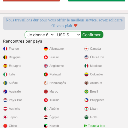
Nous travaillons dur pour vous offrir le meilleur service, soyez solidaire
s'il vous plaît
Rencontres par pays
France
Allemagne
Canada
Belgique
Suisse
États-Unis
Espagne
Angleterre
Mexique
Italie
Portugal
Colombie
Suède
Handicapés
Animaux
Australie
Maroc
Brésil
Pays-Bas
Tunisie
Philippines
Autriche
Algérie
Liban
Japon
Égypte
Golfe
Chine
Koweït
Toute la liste