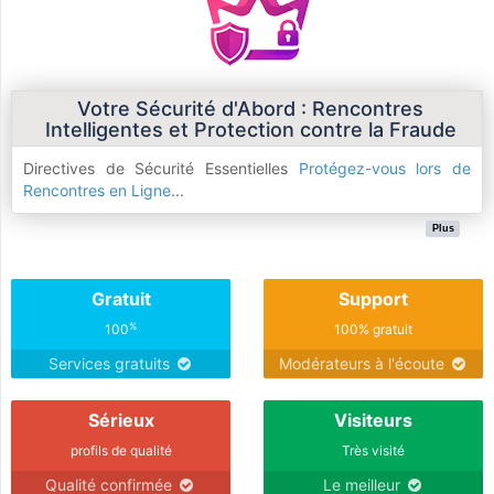
Votre Sécurité d'Abord : Rencontres
Intelligentes et Protection contre la Fraude
Directives de Sécurité Essentielles
Protégez-vous lors de
Rencontres en Ligne
...
Plus
Gratuit
Support
%
100
100% gratuit
Services gratuits
Modérateurs à l'écoute
Sérieux
Visiteurs
profils de qualité
Très visité
Qualité confirmée
Le meilleur