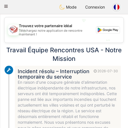
States
Dating
Toggle
Mode
Connexion
navigation
💖
Trouvez votre partenaire idéal
💖
Téléchargez notre application de rencontre
maintenant !
💕
💕
Travail Équipe Rencontres USA - Notre
Mission
Incident résolu – Interruption
2026-07-30
temporaire du service
En raison d'une coupure générale d'alimentation
électrique indépendante de notre infrastructure, nos
serveurs ont été temporairement indisponibles. Cette
panne est liée aux importants incendies qui touchent
actuellement les villes voisines et qui ont perturbé le
réseau électrique de la région. Le service est
désormais entièrement rétabli et fonctionne
normalement. Nous vous présentons nos excuses
pour la gêne occasionnée et vous remercions de