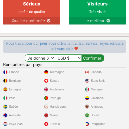
Sérieux
Visiteurs
profils de qualité
Très visité
Qualité confirmée
Le meilleur
Nous travaillons dur pour vous offrir le meilleur service, soyez solidaire
s'il vous plaît
Rencontres par pays
France
Allemagne
Canada
Belgique
Suisse
États-Unis
Espagne
Angleterre
Mexique
Italie
Portugal
Colombie
Suède
Handicapés
Animaux
Australie
Maroc
Brésil
Pays-Bas
Tunisie
Philippines