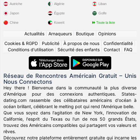
Autriche
Algérie
Liban
Japon
Égypte
Golfe
Chine
Koweït
Toute la liste
Actualités
|
Arnaqueurs
|
Boutique
|
Opinions
Cookies & RGPD
|
Publicité
|
À propos de nous
|
Confidentialité
|
Conditions d'utilisation
|
Sécurité des enfants
|
Contact
|
FAQ
Réseau de Rencontres Américain Gratuit – Unis
Nous Connectons
Hey there ! Bienvenue dans la communauté la plus diverse
d'Amérique pour des connexions authentiques. States-
dating.com rassemble des célibataires américains d'océan à
océan brillant, célébrant le melting pot qui rend l'Amérique belle.
Que vous soyez dans l'agitation de New York, l'innovation de
Californie, l'esprit du Texas ou l'un de nos 50 grands États,
trouvez des Américains compatibles qui partagent vos valeurs et
rêves.
Découvrez notre plateforme entièrement gratuite qui incarne les