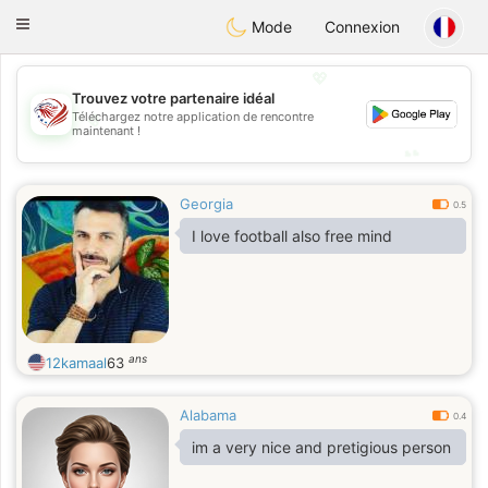
States
Dating
Toggle
Mode
Connexion
navigation
💖
Trouvez votre partenaire idéal
💖
Téléchargez notre application de rencontre
maintenant !
💕
💕
Georgia
0.5
I love football also free mind
ans
12kamaal
63
Alabama
0.4
im a very nice and pretigious person