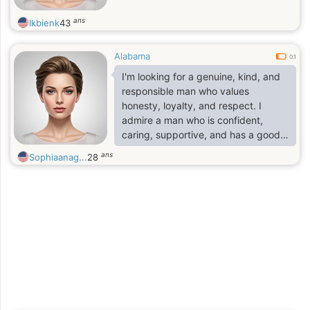
ans
Ikbienk
43
Alabama
0.1
I'm looking for a genuine, kind, and
responsible man who values
honesty, loyalty, and respect. I
admire a man who is confident,
caring, supportive, and has a good
sense of humor. I believe that a
ans
Sophiaanag...
28
strong relationship is built on trust,
communication, understanding, and
mutual effort. I'm interested in
getting to know someone who is
serious about building a meaningful
connection and creating a happy
future together.