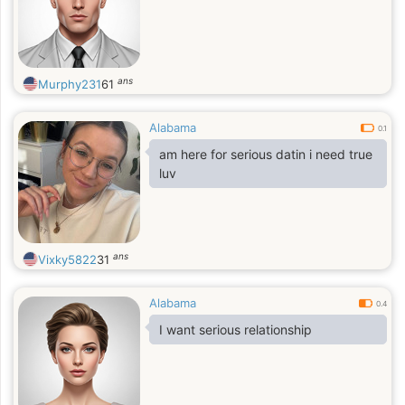
ans
Murphy231
61
Alabama
0.1
am here for serious datin i need true
luv
ans
Vixky5822
31
Alabama
0.4
I want serious relationship