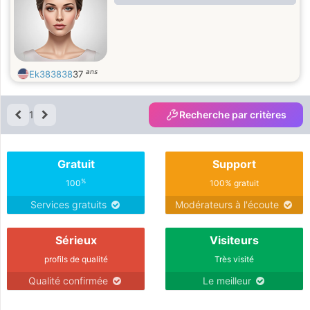
ans
Ek383838
37
1
Recherche par critères
Gratuit
Support
%
100
100% gratuit
Services gratuits
Modérateurs à l'écoute
Sérieux
Visiteurs
profils de qualité
Très visité
Qualité confirmée
Le meilleur