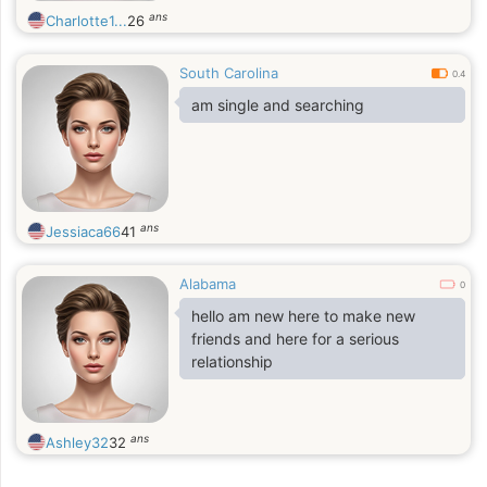
ans
Charlotte1...
26
South Carolina
0.4
am single and searching
ans
Jessiaca66
41
Alabama
0
hello am new here to make new
friends and here for a serious
relationship
ans
Ashley32
32