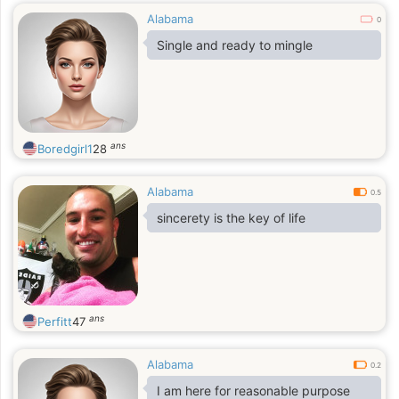
Alabama
0
Single and ready to mingle
ans
Boredgirl1
28
Alabama
0.5
sincerety is the key of life
ans
Perfitt
47
Alabama
0.2
I am here for reasonable purpose