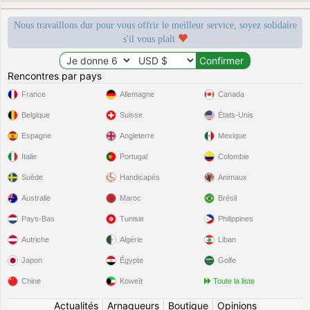
Nous travaillons dur pour vous offrir le meilleur service, soyez solidaire
s'il vous plaît
Rencontres par pays
France
Allemagne
Canada
Belgique
Suisse
États-Unis
Espagne
Angleterre
Mexique
Italie
Portugal
Colombie
Suède
Handicapés
Animaux
Australie
Maroc
Brésil
Pays-Bas
Tunisie
Philippines
Autriche
Algérie
Liban
Japon
Égypte
Golfe
Chine
Koweït
Toute la liste
Actualités
|
Arnaqueurs
|
Boutique
|
Opinions