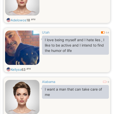
ans
Adelowos
18
Utah
0.4
I love being myself and I hate lies , I
like to be active and I intend to find
the humor of life
ans
Kellyss
63
Alabama
0
I want a man that can take care of
me