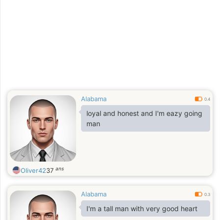
Alabama
0.4
loyal and honest and I'm eazy going
man
ans
Oliver42
37
Alabama
0.3
I'm a tall man with very good heart