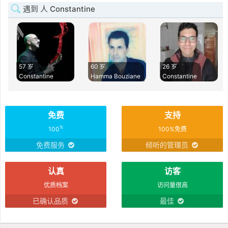
遇到 人 Constantine
57 岁
60 岁
26 岁
Constantine
Hamma Bouziane
Constantine
免费
支持
%
100
100%免费
免费服务
倾听的管理员
认真
访客
优质档案
访问量很高
已确认品质
最佳