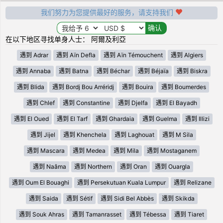
我们努力为您提供最好的服务，请支持我们
在以下地区寻找单身人士： 阿爾及利亞
遇到 Adrar
遇到 Aïn Defla
遇到 Aïn Témouchent
遇到 Algiers
遇到 Annaba
遇到 Batna
遇到 Béchar
遇到 Béjaïa
遇到 Biskra
遇到 Blida
遇到 Bordj Bou Arréridj
遇到 Bouira
遇到 Boumerdes
遇到 Chlef
遇到 Constantine
遇到 Djelfa
遇到 El Bayadh
遇到 El Oued
遇到 El Tarf
遇到 Ghardaia
遇到 Guelma
遇到 Illizi
遇到 Jijel
遇到 Khenchela
遇到 Laghouat
遇到 M Sila
遇到 Mascara
遇到 Medea
遇到 Mila
遇到 Mostaganem
遇到 Naâma
遇到 Northern
遇到 Oran
遇到 Ouargla
遇到 Oum El Bouaghi
遇到 Persekutuan Kuala Lumpur
遇到 Relizane
遇到 Saida
遇到 Sétif
遇到 Sidi Bel Abbès
遇到 Skikda
遇到 Souk Ahras
遇到 Tamanrasset
遇到 Tébessa
遇到 Tiaret