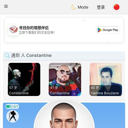
States
Dating
Toggle
Mode
登录
navigation
💖
寻找你的理想伴侣
💖
立即下载我们的交友应用！
💕
💕
遇到 人 Constantine
57 岁
41 岁
60 岁
Constantine
Constantine
Hamma Bouziane
0.8/1