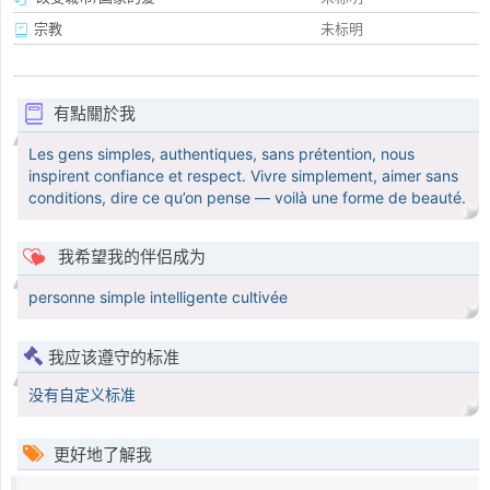
宗教
未标明
有點關於我
Les gens simples, authentiques, sans prétention, nous
inspirent confiance et respect. Vivre simplement, aimer sans
conditions, dire ce qu’on pense — voilà une forme de beauté.
我希望我的伴侣成为
personne simple intelligente cultivée
我应该遵守的标准
没有自定义标准
更好地了解我