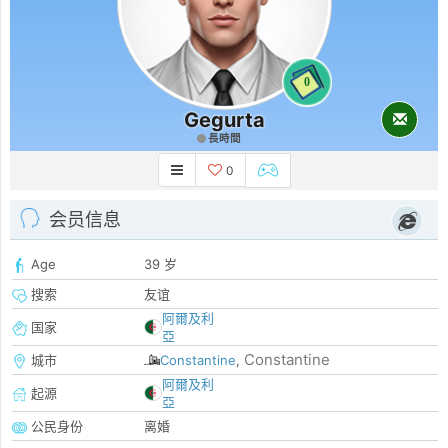
0
Gegurta
長時間
0
会员信息
Age
39 岁
搜索
友谊
阿爾及利
国家
亞
Constantine
城市
Constantine
,
阿爾及利
起源
亞
公民身份
离婚