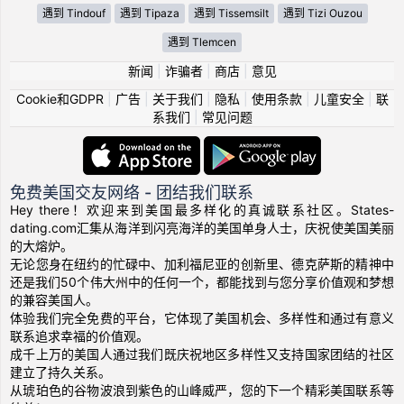
遇到 Tindouf
遇到 Tipaza
遇到 Tissemsilt
遇到 Tizi Ouzou
遇到 Tlemcen
新闻
|
诈骗者
|
商店
|
意见
Cookie和GDPR
|
广告
|
关于我们
|
隐私
|
使用条款
|
儿童安全
|
联
系我们
|
常见问题
免费美国交友网络 - 团结我们联系
Hey there！欢迎来到美国最多样化的真诚联系社区。States-
dating.com汇集从海洋到闪亮海洋的美国单身人士，庆祝使美国美丽
的大熔炉。
无论您身在纽约的忙碌中、加利福尼亚的创新里、德克萨斯的精神中
还是我们50个伟大州中的任何一个，都能找到与您分享价值观和梦想
的兼容美国人。
体验我们完全免费的平台，它体现了美国机会、多样性和通过有意义
联系追求幸福的价值观。
成千上万的美国人通过我们既庆祝地区多样性又支持国家团结的社区
建立了持久关系。
从琥珀色的谷物波浪到紫色的山峰威严，您的下一个精彩美国联系等