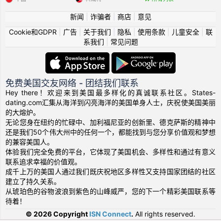
新闻
|
诈骗者
|
商店
|
意见
Cookie和GDPR
|
广告
|
关于我们
|
隐私
|
使用条款
|
儿童安全
|
联
系我们
|
常见问题
免费美国交友网络 - 团结我们联系
Hey there！欢迎来到美国最多样化的真诚联系社区。States-
dating.com汇集从海洋到闪亮海洋的美国单身人士，庆祝使美国美丽
的大熔炉。
无论您身在纽约的忙碌中、加利福尼亚的创新里、德克萨斯的精神中
还是我们50个伟大州中的任何一个，都能找到与您分享价值观和梦想
的兼容美国人。
体验我们完全免费的平台，它体现了美国机会、多样性和通过有意义
联系追求幸福的价值观。
成千上万的美国人通过我们既庆祝地区多样性又支持国家团结的社区
建立了持久关系。
从琥珀色的谷物波浪到紫色的山峰威严，您的下一个精彩美国联系等
待着！
© 2026 Copyright
ISN Connect
.
All rights reserved.