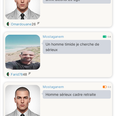
岁
Omardouane
26
Mostaganem
0.8
Un homme timide je cherche de
sérieux
岁
Farid78
48
Mostaganem
0.3
Homme sérieux cadre retraite