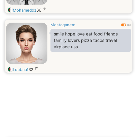
岁
Mohameddz
66
Mostaganem
0.6
smile hope love eat food friends
familly lovers pizza tacos travel
airplane usa
岁
Loubna1
32