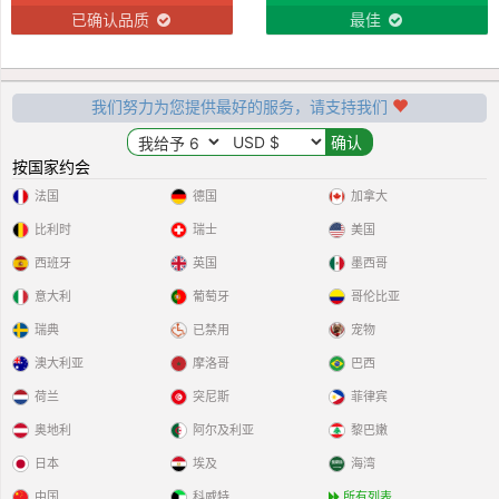
已确认品质
最佳
我们努力为您提供最好的服务，请支持我们
按国家约会
法国
德国
加拿大
比利时
瑞士
美国
西班牙
英国
墨西哥
意大利
葡萄牙
哥伦比亚
瑞典
已禁用
宠物
澳大利亚
摩洛哥
巴西
荷兰
突尼斯
菲律宾
奥地利
阿尔及利亚
黎巴嫩
日本
埃及
海湾
中国
科威特
所有列表