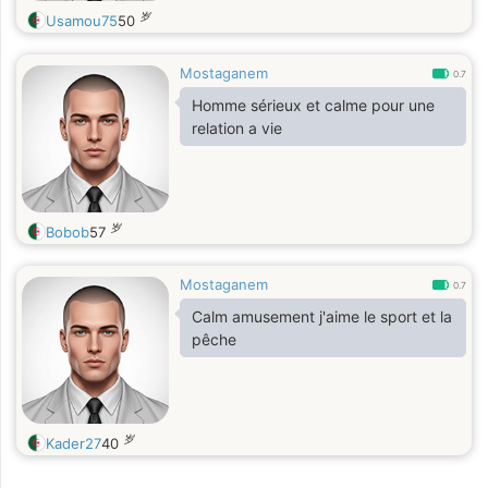
岁
Usamou75
50
Mostaganem
0.7
Homme sérieux et calme pour une
relation a vie
岁
Bobob
57
Mostaganem
0.7
Calm amusement j'aime le sport et la
pêche
岁
Kader27
40