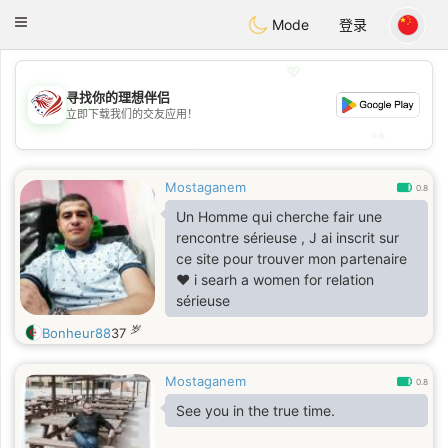
States
Dating
Toggle
Mode
登录
navigation
💖
寻找你的理想伴侣
💖
立即下载我们的交友应用！
💕
💕
Mostaganem
0.8
Un Homme qui cherche fair une
rencontre sérieuse , J ai inscrit sur
ce site pour trouver mon partenaire
❤️ i searh a women for relation
sérieuse
岁
Bonheur88
37
Mostaganem
0.8
See you in the true time.