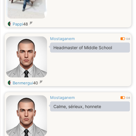
岁
Pappi
48
Mostaganem
0.6
岁
Benmergui
40
Mostaganem
0.6
Calme, sérieux, honnete