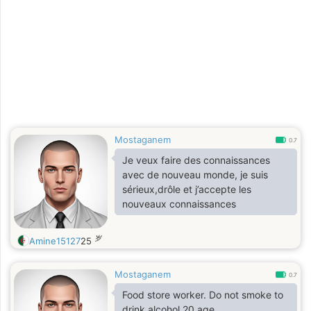
Mostaganem
0.7
Je veux faire des connaissances
avec de nouveau monde, je suis
sérieux,drôle et j’accepte les
nouveaux connaissances
岁
Amine15127
25
Mostaganem
0.7
Food store worker. Do not smoke to
drink alcohol 20 age