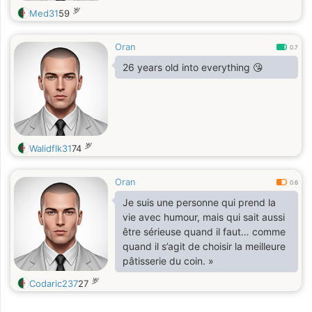
岁
Med31
59
Oran
0.7
26 years old into everything 😘
岁
Walidflk31
74
Oran
0.6
Je suis une personne qui prend la
vie avec humour, mais qui sait aussi
être sérieuse quand il faut… comme
quand il s’agit de choisir la meilleure
pâtisserie du coin. »
岁
Codaric237
27