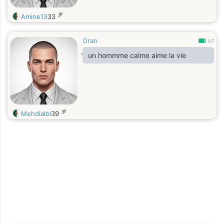
岁
Amine13
33
Oran
0.7
un hommme calme aime la vie
岁
Mehdialbi
39