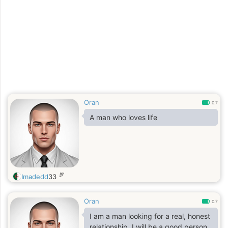
Oran
0.7
A man who loves life
岁
Imadedd
33
Oran
0.7
I am a man looking for a real, honest
relationship. I will be a good person