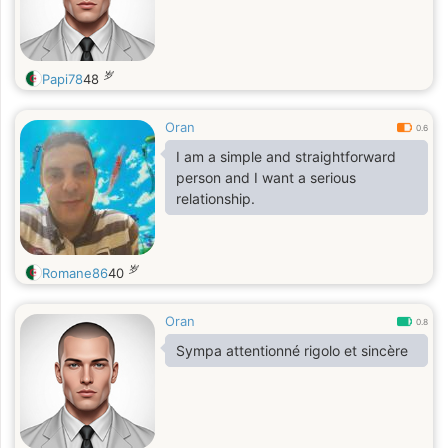
岁
Papi78
48
Oran
0.6
I am a simple and straightforward
person and I want a serious
relationship.
岁
Romane86
40
Oran
0.8
Sympa attentionné rigolo et sincère