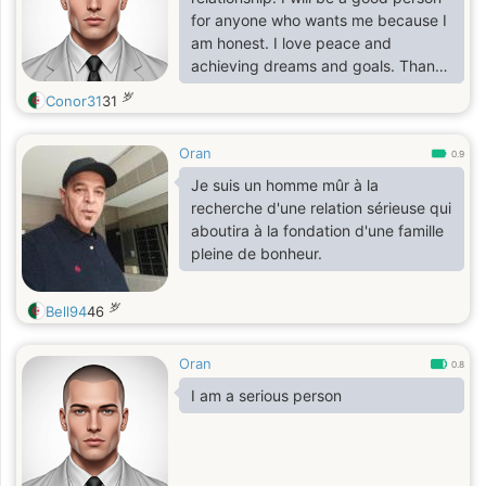
for anyone who wants me because I
am honest. I love peace and
achieving dreams and goals. Thank
you to everyone and good luck.
岁
Conor31
31
Oran
0.9
Je suis un homme mûr à la
recherche d'une relation sérieuse qui
aboutira à la fondation d'une famille
pleine de bonheur.
岁
Bell94
46
Oran
0.8
I am a serious person