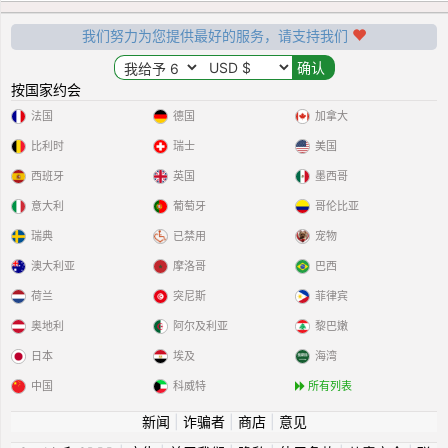
我们努力为您提供最好的服务，请支持我们
按国家约会
法国
德国
加拿大
比利时
瑞士
美国
西班牙
英国
墨西哥
意大利
葡萄牙
哥伦比亚
瑞典
已禁用
宠物
澳大利亚
摩洛哥
巴西
荷兰
突尼斯
菲律宾
奥地利
阿尔及利亚
黎巴嫩
日本
埃及
海湾
中国
科威特
所有列表
新闻
|
诈骗者
|
商店
|
意见