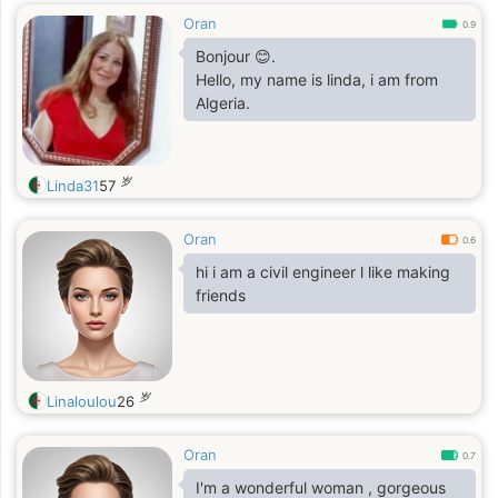
Oran
0.9
Bonjour 😊.
Hello, my name is linda, i am from
Algeria.
岁
Linda31
57
Oran
0.6
hi i am a civil engineer l like making
friends
岁
Linaloulou
26
Oran
0.7
I'm a wonderful woman , gorgeous