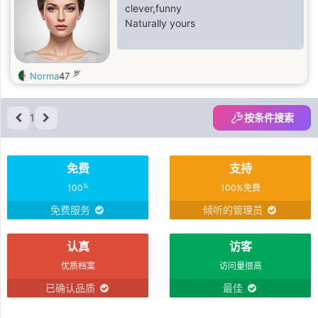
clever,funny
Naturally yours
岁
Norma
47
1
按条件搜索
免费
支持
%
100
100%免费
免费服务
倾听的管理员
认真
访客
优质档案
访问量很高
已确认品质
最佳