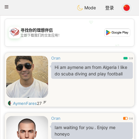
States
Dating
Toggle
Mode
登录
navigation
💖
寻找你的理想伴侣
💖
立即下载我们的交友应用！
💕
💕
Oran
0.9
Hi am aymene am from Algeria I like
do scuba diving and play football
岁
AymenFares
27
Oran
0.6
Iam waiting for you . Enjoy me
honeyo