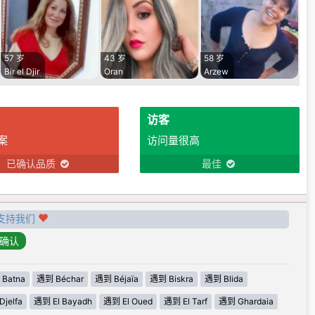
57 岁
43 岁
58 岁
Bir el Djir
Oran
Arzew
访客
案
访问量很高
已确认品质
最佳
支持我们
Batna
遇到 Béchar
遇到 Béjaïa
遇到 Biskra
遇到 Blida
jelfa
遇到 El Bayadh
遇到 El Oued
遇到 El Tarf
遇到 Ghardaia