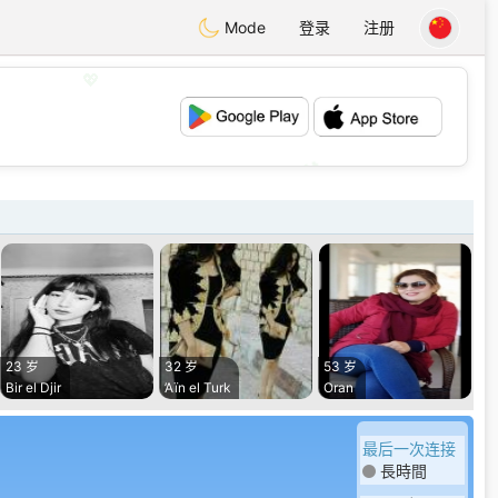
Mode
登录
注册
💖
💕
23 岁
32 岁
53 岁
Bir el Djir
’Aïn el Turk
Oran
最后一次连接
長時間