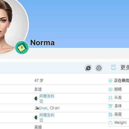
Norma
0
更
47 岁
正在尋找
友谊
眼睛
阿爾及利
头发
亞
身体
Oran
Oran
,
高度
阿爾及利
亞
Weight
离婚