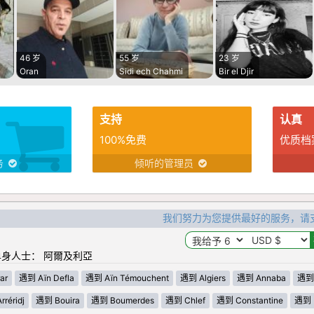
46 岁
55 岁
23 岁
Oran
Sidi ech Chahmi
Bir el Djir
支持
认真
100%免费
优质档
务
倾听的管理员
我们努力为您提供最好的服务，请
身人士： 阿爾及利亞
ar
遇到 Aïn Defla
遇到 Aïn Témouchent
遇到 Algiers
遇到 Annaba
遇到 
réridj
遇到 Bouira
遇到 Boumerdes
遇到 Chlef
遇到 Constantine
遇到 D