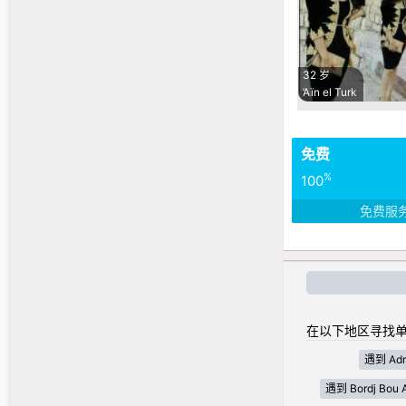
32 岁
’Aïn el Turk
免费
%
100
免费服
在以下地区寻找单
遇到 Adr
遇到 Bordj Bou Ar