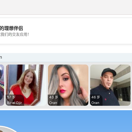
的理想伴侣
💖
载我们的交友应用！
💕
n
57 岁
43 岁
46 岁
Bir el Djir
Oran
Oran