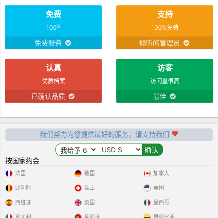
免费
支持
%
100
100%免费
免费服务
倾听的管理员
认真
访客
优质档案
访问量很高
已确认品质
最佳
我们努力为您提供最好的服务，请支持我们
按国家约会
法国
德国
加拿大
比利时
瑞士
美国
西班牙
英国
墨西哥
意大利
葡萄牙
哥伦比亚