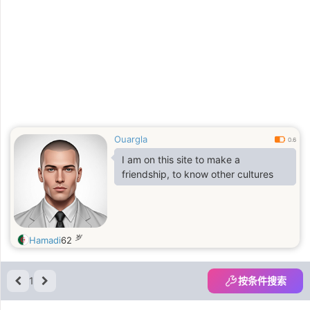
Ouargla
0.6
I am on this site to make a
friendship, to know other cultures
岁
Hamadi
62
1
按条件搜索