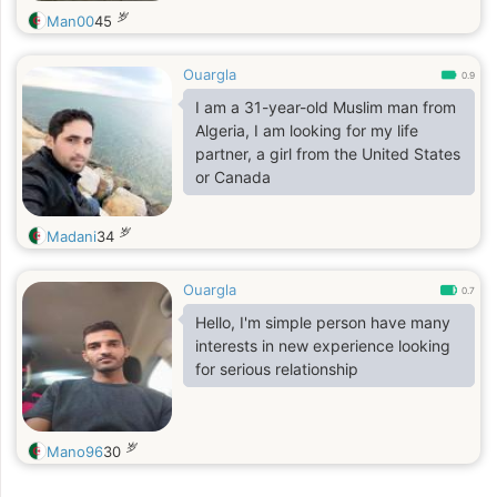
岁
Man00
45
Ouargla
0.9
I am a 31-year-old Muslim man from
Algeria, I am looking for my life
partner, a girl from the United States
or Canada
岁
Madani
34
Ouargla
0.7
Hello, I'm simple person have many
interests in new experience looking
for serious relationship
岁
Mano96
30