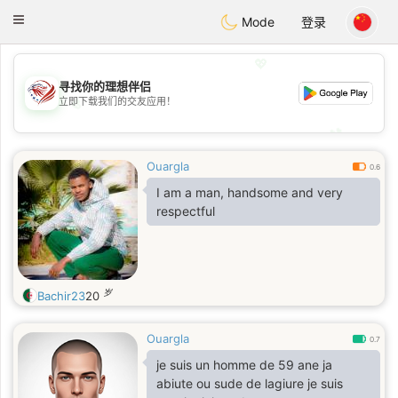
States
Dating
Toggle
Mode
登录
navigation
💖
寻找你的理想伴侣
立即下载我们的交友应用！
💖
💕
💕
Ouargla
0.6
I am a man, handsome and very
respectful
岁
Bachir23
20
Ouargla
0.7
je suis un homme de 59 ane ja
abiute ou sude de lagiure je suis