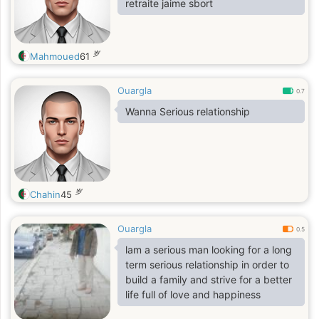
retraite jaime sbort
岁
Mahmoued
61
Ouargla
0.7
Wanna Serious relationship
岁
Chahin
45
Ouargla
0.5
lam a serious man looking for a long
term serious relationship in order to
build a family and strive for a better
life full of love and happiness