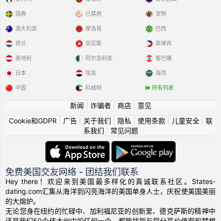
瑞典
已禁用
宠物
澳大利亚
摩洛哥
巴西
荷兰
突尼斯
菲律宾
奥地利
阿尔及利亚
黎巴嫩
日本
埃及
海湾
中国
科威特
所有列表
新闻
|
诈骗者
|
商店
|
意见
Cookie和GDPR
|
广告
|
关于我们
|
隐私
|
使用条款
|
儿童安全
|
联
系我们
|
常见问题
免费美国交友网络 - 团结我们联系
Hey there！欢迎来到美国最多样化的真诚联系社区。States-
dating.com汇集从海洋到闪亮海洋的美国单身人士，庆祝使美国美丽
的大熔炉。
无论您身在纽约的忙碌中、加利福尼亚的创新里、德克萨斯的精神中
还是我们50个伟大州中的任何一个，都能找到与您分享价值观和梦想