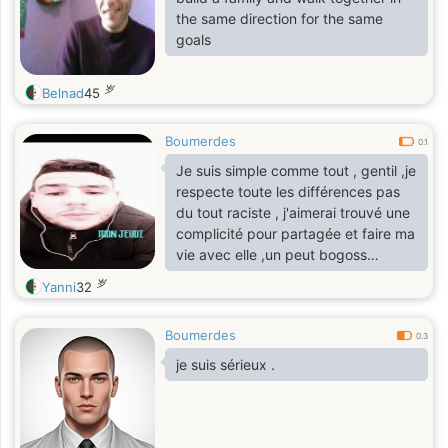
the same direction for the same
goals
岁
Belnad
45
Boumerdes
0.1
Je suis simple comme tout , gentil ,je
respecte toute les différences pas
du tout raciste , j'aimerai trouvé une
complicité pour partagée et faire ma
vie avec elle ,un peut bogoss
,sportif, artiste musiques Kabyles , je
岁
Yanni
32
suis très responsable très sérieux .
Boumerdes
0.3
je suis sérieux .