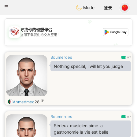
States
Dating
Toggle
Mode
登录
navigation
💖
寻找你的理想伴侣
💖
立即下载我们的交友应用！
💕
💕
Boumerdes
0.7
Nothing special, i will let you judge
岁
Ahmedmed
28
Boumerdes
0.7
Sérieux musicien aime la
gastronomie la vie est belle