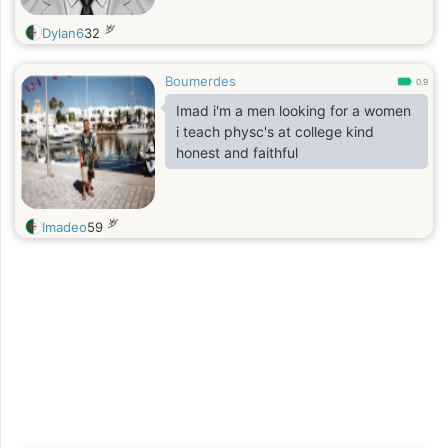
岁
Dylan6
32
Boumerdes
0.9
Imad i'm a men looking for a women
i teach physc's at college kind
honest and faithful
岁
Imadeo
59