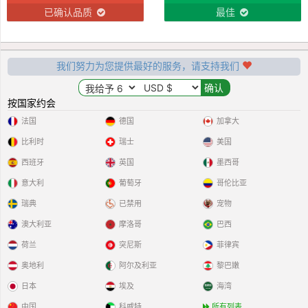
已确认品质
最佳
我们努力为您提供最好的服务，请支持我们
按国家约会
法国
德国
加拿大
比利时
瑞士
美国
西班牙
英国
墨西哥
意大利
葡萄牙
哥伦比亚
瑞典
已禁用
宠物
澳大利亚
摩洛哥
巴西
荷兰
突尼斯
菲律宾
奥地利
阿尔及利亚
黎巴嫩
日本
埃及
海湾
中国
科威特
所有列表