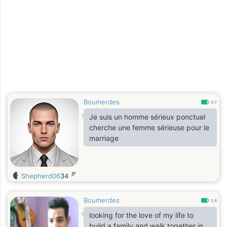
Boumerdes
0.7
Je suis un homme sérieux ponctuel
cherche une femme sérieuse pour le
marriage
岁
Shepherd06
34
Boumerdes
0.8
looking for the love of my life to
build a family and walk together in