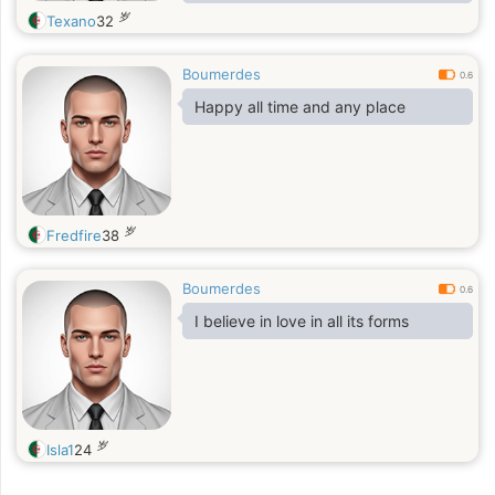
岁
Texano
32
Boumerdes
0.6
Happy all time and any place
岁
Fredfire
38
Boumerdes
0.6
I believe in love in all its forms
岁
Isla1
24