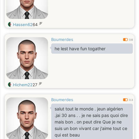
岁
Hassen62
64
Boumerdes
0.6
he lest have fun togather
岁
Hichem22
27
Boumerdes
0.3
salut tout le monde . jeun algérien
.jai 30 ans . . je ne sais pas quoi dire
mais bon . on peut dire Que je ne
suis un bon vivant car j'aime tout ce
qui est beau