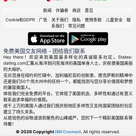
新闻
|
诈骗者
|
商店
|
意见
Cookie和GDPR
|
广告
|
关于我们
|
隐私
|
使用条款
|
儿童安全
|
联
系我们
|
常见问题
免费美国交友网络 - 团结我们联系
Hey there！欢迎来到美国最多样化的真诚联系社区。States-
dating.com汇集从海洋到闪亮海洋的美国单身人士，庆祝使美国美丽
的大熔炉。
无论您身在纽约的忙碌中、加利福尼亚的创新里、德克萨斯的精神中
还是我们50个伟大州中的任何一个，都能找到与您分享价值观和梦想
的兼容美国人。
体验我们完全免费的平台，它体现了美国机会、多样性和通过有意义
联系追求幸福的价值观。
成千上万的美国人通过我们既庆祝地区多样性又支持国家团结的社区
建立了持久关系。
从琥珀色的谷物波浪到紫色的山峰威严，您的下一个精彩美国联系等
待着！
© 2026 Copyright
ISN Connect
.
All rights reserved.