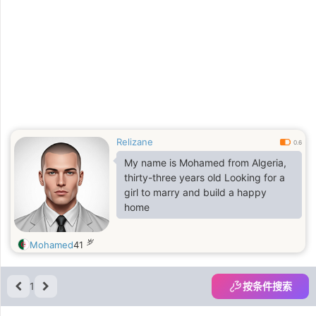
Relizane
0.6
My name is Mohamed from Algeria,
thirty-three years old Looking for a
girl to marry and build a happy
home
岁
Mohamed
41
1
按条件搜索