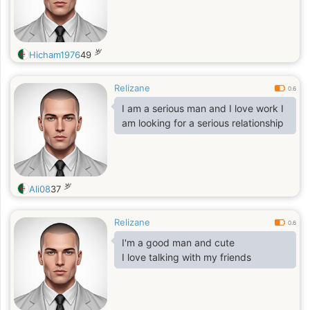
岁
Hicham1976
49
Relizane
0.6
I am a serious man and I love work I
am looking for a serious relationship
岁
Ali08
37
Relizane
0.6
I'm a good man and cute
I love talking with my friends