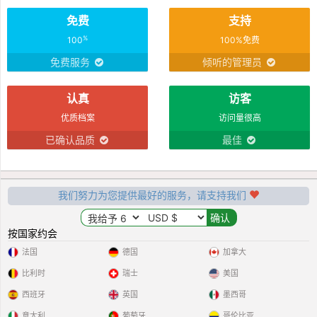
免费
支持
%
100
100%免费
免费服务
倾听的管理员
认真
访客
优质档案
访问量很高
已确认品质
最佳
我们努力为您提供最好的服务，请支持我们
按国家约会
法国
德国
加拿大
比利时
瑞士
美国
西班牙
英国
墨西哥
意大利
葡萄牙
哥伦比亚