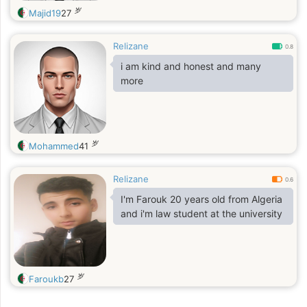
岁
Majid19
27
Relizane
0.8
i am kind and honest and many
more
岁
Mohammed
41
Relizane
0.6
I'm Farouk 20 years old from Algeria
and i'm law student at the university
岁
Faroukb
27