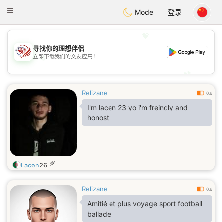
States
Dating
Toggle
Mode
登录
navigation
💖
寻找你的理想伴侣
💖
立即下载我们的交友应用！
💕
💕
Relizane
0.6
I'm lacen 23 yo i'm freindly and
honost
岁
Lacen
26
Relizane
0.6
Amitié et plus voyage sport football
ballade