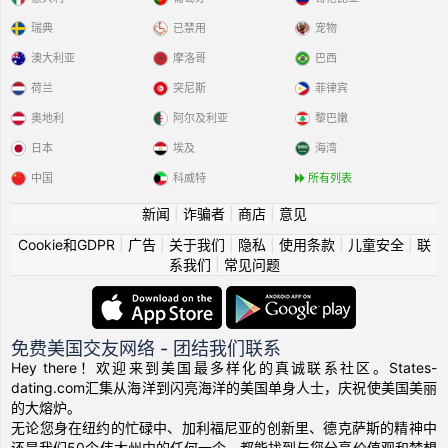
瑞典
已禁用
宠物
澳大利亚
摩洛哥
巴西
荷兰
突尼斯
菲律宾
奥地利
阿尔及利亚
黎巴嫩
日本
埃及
海湾
中国
科威特
所有列表
新闻
|
诈骗者
|
商店
|
意见
Cookie和GDPR
|
广告
|
关于我们
|
隐私
|
使用条款
|
儿童安全
|
联
系我们
|
常见问题
免费美国交友网络 - 团结我们联系
Hey there！欢迎来到美国最多样化的真诚联系社区。States-
dating.com汇集从海洋到闪亮海洋的美国单身人士，庆祝使美国美丽
的大熔炉。
无论您身在纽约的忙碌中、加利福尼亚的创新里、德克萨斯的精神中
还是我们50个伟大州中的任何一个，都能找到与您分享价值观和梦想