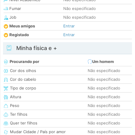
Fumar
Não especificado
Job
Não especificado
Meus amigos
Entrar
Registado
Entrar
Minha física e +
Procurando por
Um homem
Cor dos olhos
Não especificado
Cor do cabelo
Não especificado
Tipo de corpo
Não especificado
Altura
Não especificado
Peso
Não especificado
Ter filhos
Não especificado
Quer ter filhos
Não especificado
Mudar Cidade / País por amor
Não especificado