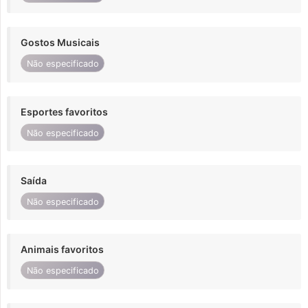
Gostos Musicais
Não especificado
Esportes favoritos
Não especificado
Saída
Não especificado
Animais favoritos
Não especificado