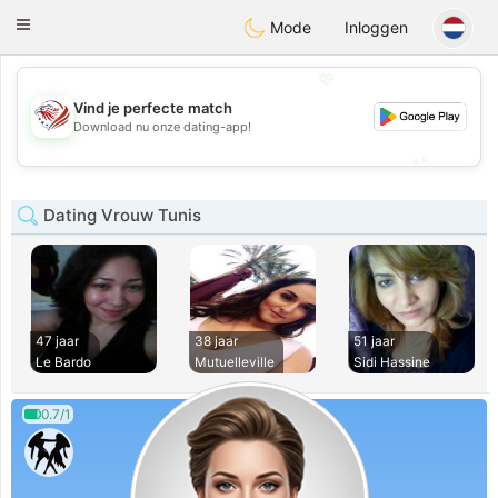
States
Dating
Toggle
Mode
Inloggen
navigation
💖
Vind je perfecte match
💖
Download nu onze dating-app!
💕
💕
Dating Vrouw Tunis
47 jaar
38 jaar
51 jaar
Le Bardo
Mutuelleville
Sidi Hassine
0.7/1