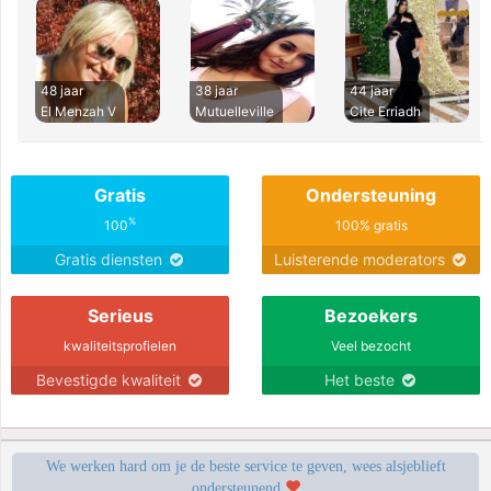
48 jaar
38 jaar
44 jaar
El Menzah V
Mutuelleville
Cite Erriadh
Gratis
Ondersteuning
%
100
100% gratis
Gratis diensten
Luisterende moderators
Serieus
Bezoekers
kwaliteitsprofielen
Veel bezocht
Bevestigde kwaliteit
Het beste
We werken hard om je de beste service te geven, wees alsjeblieft
ondersteunend