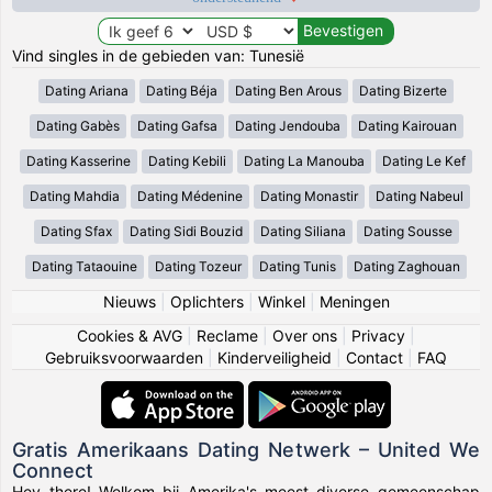
Vind singles in de gebieden van: Tunesië
Dating Ariana
Dating Béja
Dating Ben Arous
Dating Bizerte
Dating Gabès
Dating Gafsa
Dating Jendouba
Dating Kairouan
Dating Kasserine
Dating Kebili
Dating La Manouba
Dating Le Kef
Dating Mahdia
Dating Médenine
Dating Monastir
Dating Nabeul
Dating Sfax
Dating Sidi Bouzid
Dating Siliana
Dating Sousse
Dating Tataouine
Dating Tozeur
Dating Tunis
Dating Zaghouan
Nieuws
|
Oplichters
|
Winkel
|
Meningen
Cookies & AVG
|
Reclame
|
Over ons
|
Privacy
|
Gebruiksvoorwaarden
|
Kinderveiligheid
|
Contact
|
FAQ
Gratis Amerikaans Dating Netwerk – United We
Connect
Hey there! Welkom bij Amerika's meest diverse gemeenschap