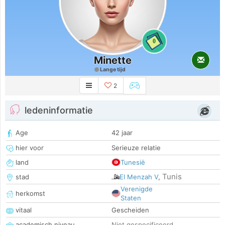
0
Minette
Lange tijd
2
ledeninformatie
Age
42 jaar
hier voor
Serieuze relatie
land
Tunesië
Tunis
stad
El Menzah V
,
Verenigde
herkomst
Staten
vitaal
Gescheiden
academisch niveau
Niet gespecificeerd