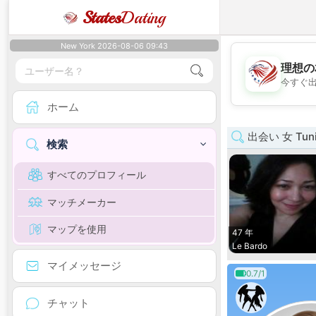
States
Dating
New York 2026-08-06 09:43
理想の
今すぐ
ホーム
出会い 女 Tuni
検索
すべてのプロフィール
マッチメーカー
マップを使用
47 年
Le Bardo
マイメッセージ
0.7/1
チャット