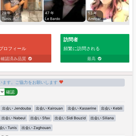
29 年
47 年
53 年
Tunis
Le Bardo
Amilcar
訪問者
プロフィール
頻繁に訪問される
確認済み品質
最高
います。ご協力をお願いします
出会い Jendouba
出会い Kairouan
出会い Kasserine
出会い Kebili
出会い Nabeul
出会い Sfax
出会い Sidi Bouzid
出会い Siliana
会い Tunis
出会い Zaghouan