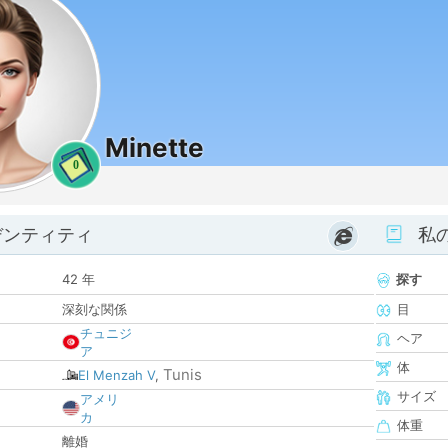
Minette
0
デンティティ
私
42 年
探す
深刻な関係
目
チュニジ
ヘア
ア
体
Tunis
El Menzah V
,
サイズ
アメリ
カ
体重
離婚