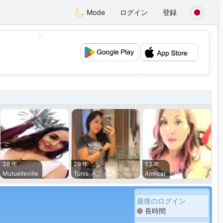
Mode
ログイン
登録
💖
💕
38 年
29 年
53 年
Mutuelleville
Tunis
Amilcar
最後のログイン
長時間