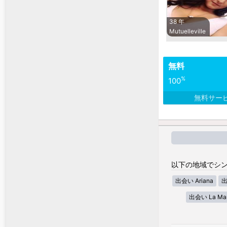
38 年
Mutuelleville
無料
%
100
無料サー
以下の地域でシン
出会い Ariana
出
出会い La Ma