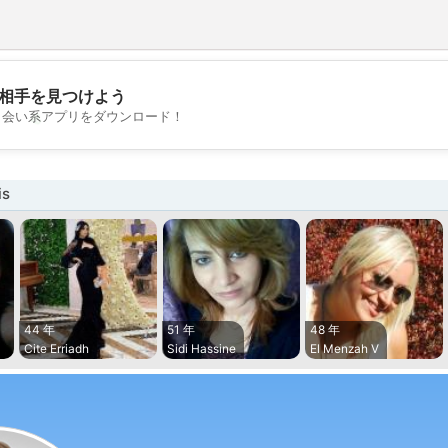
相手を見つけよう
💖
出会い系アプリをダウンロード！
💕
s
44 年
51 年
48 年
Cite Erriadh
Sidi Hassine
El Menzah V