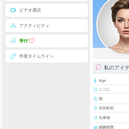
ビデオ通話
アクティビティ
寄付
作業タイムライン
私のアイ
Age
ここに
国
市区町村
出身地
婚姻状態