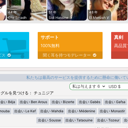
44 年
51 年
48 年
Cite Erriadh
Sidi Hassine
El Menzah V
サポート
真剣
100%無料
高品質
ビス
聞く耳を持つモデレーター
私たちは最高のサービスを提供するために懸命に働いて
グルを見つける： チュニジア
会い Béja
出会い Ben Arous
出会い Bizerte
出会い Gabès
出会い Gafsa
nouba
出会い Le Kef
出会い Mahdia
出会い Médenine
出会い Monastir
出会い Sousse
出会い Tataouine
出会い Tozeur
出