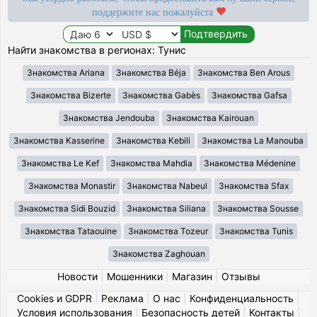
поддержите нас пожалуйста
Найти знакомства в регионах: Тунис
Знакомства Ariana
Знакомства Béja
Знакомства Ben Arous
Знакомства Bizerte
Знакомства Gabès
Знакомства Gafsa
Знакомства Jendouba
Знакомства Kairouan
Знакомства Kasserine
Знакомства Kebili
Знакомства La Manouba
Знакомства Le Kef
Знакомства Mahdia
Знакомства Médenine
Знакомства Monastir
Знакомства Nabeul
Знакомства Sfax
Знакомства Sidi Bouzid
Знакомства Siliana
Знакомства Sousse
Знакомства Tataouine
Знакомства Tozeur
Знакомства Tunis
Знакомства Zaghouan
Новости
|
Мошенники
|
Магазин
|
Отзывы
Cookies и GDPR
|
Реклама
|
О нас
|
Конфиденциальность
|
Условия использования
|
Безопасность детей
|
Контакты
|