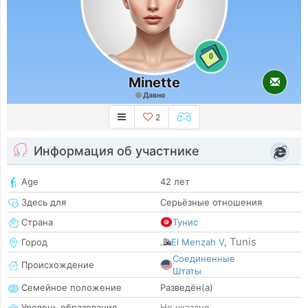
0
Minette
Давно
2
Информация об участнике
Age
42 лет
Здесь для
Серьёзные отношения
Страна
Тунис
Tunis
Город
El Menzah V
,
Соединенные
Происхождение
Штаты
Семейное положение
Разведён(а)
Уровень образования
Не указано