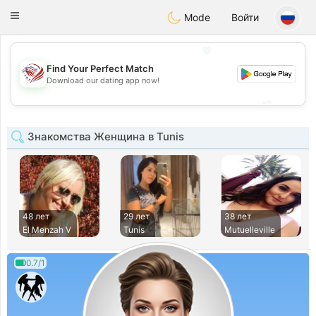
States
Dating
Toggle
Mode
Войти
navigation
💖
Find Your Perfect Match
💖
Download our dating app now!
💕
💕
Знакомства Женщина в Tunis
48 лет
29 лет
38 лет
El Menzah V
Tunis
Mutuelleville
0.7/1