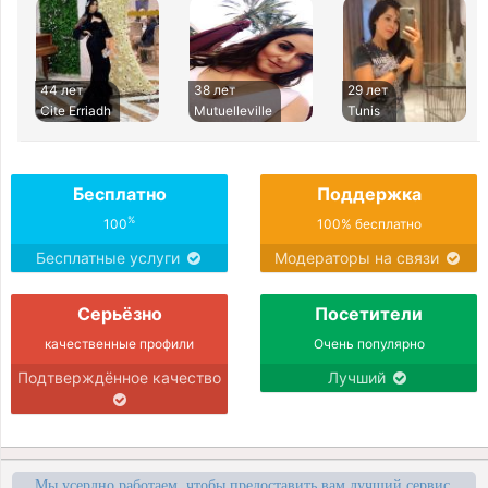
44 лет
38 лет
29 лет
Cite Erriadh
Mutuelleville
Tunis
Бесплатно
Поддержка
%
100
100% бесплатно
Бесплатные услуги
Модераторы на связи
Серьёзно
Посетители
качественные профили
Очень популярно
Подтверждённое качество
Лучший
Мы усердно работаем, чтобы предоставить вам лучший сервис,