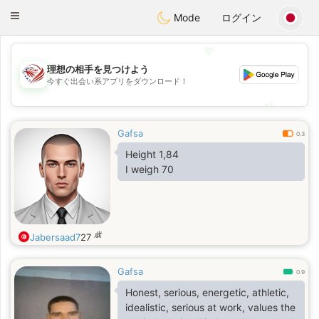
States
Dating
Toggle
Mode
ログイン
navigation
💖
理想の相手を見つけよう
💖
今すぐ出会い系アプリをダウンロード！
💕
💕
Gafsa
0.3
Height 1,84
I weigh 70
歳
Jabersaad7
27
Gafsa
0.9
Honest, serious, energetic, athletic,
idealistic, serious at work, values ​​the