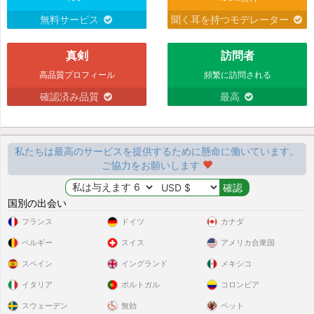
無料サービス
聞く耳を持つモデレーター
真剣
訪問者
高品質プロフィール
頻繁に訪問される
確認済み品質
最高
私たちは最高のサービスを提供するために懸命に働いています。
ご協力をお願いします
国別の出会い
フランス
ドイツ
カナダ
ベルギー
スイス
アメリカ合衆国
スペイン
イングランド
メキシコ
イタリア
ポルトガル
コロンビア
スウェーデン
無効
ペット