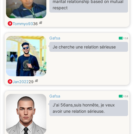
marital relationship based on mutual
respect
歳
Tommyo93
36
Gafsa
0.8
Je cherche une relation sérieuse
歳
Jan2022
29
Gafsa
0.8
J'ai 56ans,suis honnête, je veux
avoir une relation sérieuse.