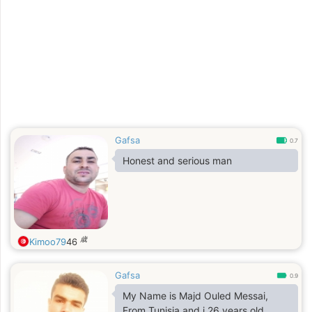
Gafsa
0.7
Honest and serious man
歳
Kimoo79
46
Gafsa
0.9
My Name is Majd Ouled Messai,
From Tunisia and i 26 years old