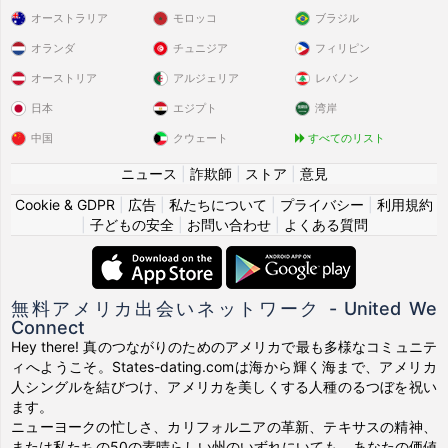
オーストラリア
モロッコ
ブラジル
オランダ
チュニジア
フィリピン
オーストリア
アルジェリア
レバノン
日本
エジプト
湾岸
中国
クウェート
すべてのリスト
ニュース
|
詐欺師
|
ストア
|
意見
Cookie & GDPR
|
広告
|
私たちについて
|
プライバシー
|
利用規約
|
子どもの安全
|
お問い合わせ
|
よくある質問
無料アメリカ出会いネットワーク - United We
Connect
Hey there! 真のつながりのためのアメリカで最も多様なコミュニテ
ィへようこそ。States-dating.comは海から輝く海まで、アメリカ
人シングルを結びつけ、アメリカを美しくする人種のるつぼを祝い
ます。
ニューヨークの忙しさ、カリフォルニアの革新、テキサスの精神、
または私たちの50の素晴らしい州のいずれにいても、あなたの価値