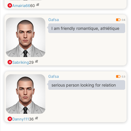
歳
Amairia66
60
Gafsa
0.6
I am friendly romantique, athlétique
歳
Sabriking
29
Gafsa
0.3
serious person looking for relation
歳
Danny111
36