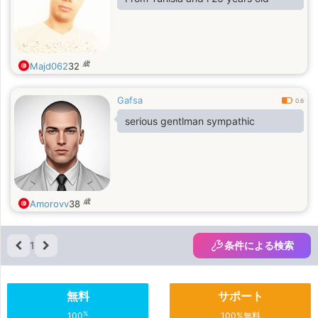
歳
Majd062
32
Gafsa
0.6
serious gentlman sympathic
歳
Amorovv
38
1
条件による検索
無料
サポート
%
100
100%無料