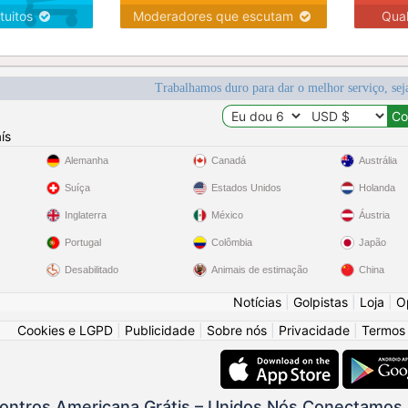
tuitos
Moderadores que escutam
Qua
Trabalhamos duro para dar o melhor serviço, sej
ís
Alemanha
Canadá
Austrália
Suíça
Estados Unidos
Holanda
Inglaterra
México
Áustria
Portugal
Colômbia
Japão
Desabilitado
Animais de estimação
China
Notícias
|
Golpistas
|
Loja
|
O
Cookies e LGPD
|
Publicidade
|
Sobre nós
|
Privacidade
|
Termos
ontros Americana Grátis – Unidos Nós Conectamos