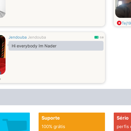
Tej19
Jendouba
Jendouba
0.8
Hi everybody Im Nader
s
Suporte
Sério
100% grátis
perfis