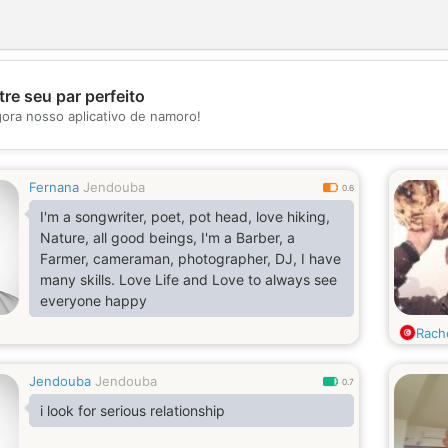
re seu par perfeito
gora nosso aplicativo de namoro!
💖
💕
Fernana
Jendouba
0.6
I'm a songwriter, poet, pot head, love hiking,
Nature, all good beings, I'm a Barber, a
Farmer, cameraman, photographer, DJ, I have
many skills. Love Life and Love to always see
everyone happy
Rach
Jendouba
Jendouba
0.7
i look for serious relationship