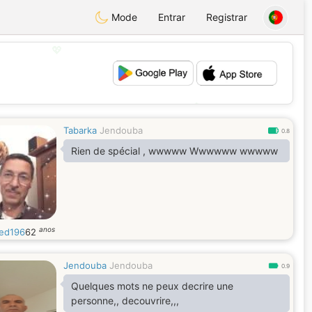
Mode
Entrar
Registrar
💖
💕
Tabarka
Jendouba
0.8
Rien de spécial , wwwww Wwwwww wwwww
anos
ed196
62
Jendouba
Jendouba
0.9
Quelques mots ne peux decrire une
personne,, decouvrire,,,