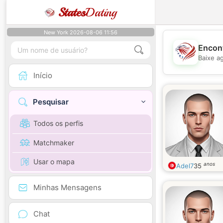
States
Dating
New York 2026-08-06 11:56
Encont
Baixe a
Início
Pesquisar
Todos os perfis
Matchmaker
Usar o mapa
anos
Adel7
35
Minhas Mensagens
Chat