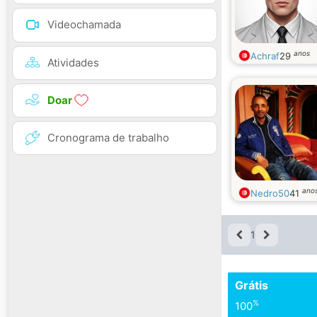
Videochamada
anos
Achraf
29
Atividades
Doar
Cronograma de trabalho
ano
Nedro50
41
1
Grátis
%
100