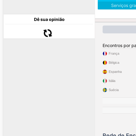
Serviços gra
Dê sua opinião
Encontros por pa
França
Bélgica
Espanha
Itália
Suécia
Rede de Enc