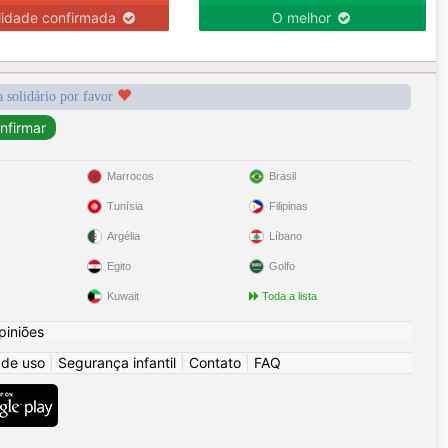
lidade confirmada
O melhor
a solidário por favor
Marrocos
Brasil
Tunísia
Filipinas
Argélia
Líbano
Egito
Golfo
Kuwait
Toda a lista
piniões
 de uso
|
Segurança infantil
|
Contato
|
FAQ