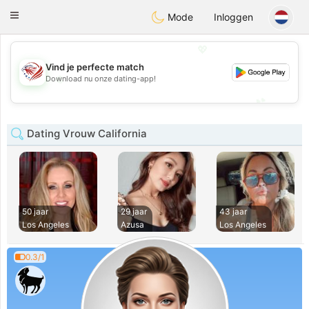
States
Dating
Toggle
Mode
Inloggen
navigation
💖
Vind je perfecte match
💖
Download nu onze dating-app!
💕
💕
Dating Vrouw California
50 jaar
29 jaar
43 jaar
Los Angeles
Azusa
Los Angeles
0.3/1