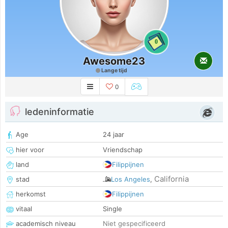
0
Awesome23
Lange tijd
0
ledeninformatie
Age
24 jaar
hier voor
Vriendschap
land
Filippijnen
California
stad
Los Angeles
,
herkomst
Filippijnen
vitaal
Single
academisch niveau
Niet gespecificeerd