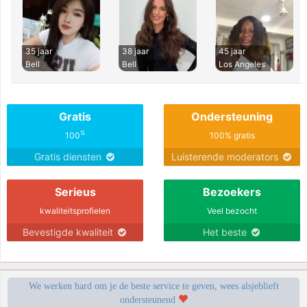
35 jaar
38 jaar
45 jaar
Bell
Bell
Los Angeles
Gratis
Ondersteuning
%
100
100% gratis
Gratis diensten
Luisterende moderators
Serieus
Bezoekers
kwaliteitsprofielen
Veel bezocht
Bevestigde kwaliteit
Het beste
We werken hard om je de beste service te geven, wees alsjeblieft
ondersteunend