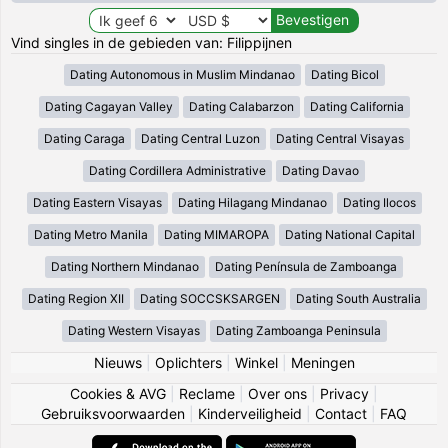
Vind singles in de gebieden van: Filippijnen
Dating Autonomous in Muslim Mindanao
Dating Bicol
Dating Cagayan Valley
Dating Calabarzon
Dating California
Dating Caraga
Dating Central Luzon
Dating Central Visayas
Dating Cordillera Administrative
Dating Davao
Dating Eastern Visayas
Dating Hilagang Mindanao
Dating Ilocos
Dating Metro Manila
Dating MIMAROPA
Dating National Capital
Dating Northern Mindanao
Dating Península de Zamboanga
Dating Region XII
Dating SOCCSKSARGEN
Dating South Australia
Dating Western Visayas
Dating Zamboanga Peninsula
Nieuws
|
Oplichters
|
Winkel
|
Meningen
Cookies & AVG
|
Reclame
|
Over ons
|
Privacy
|
Gebruiksvoorwaarden
|
Kinderveiligheid
|
Contact
|
FAQ