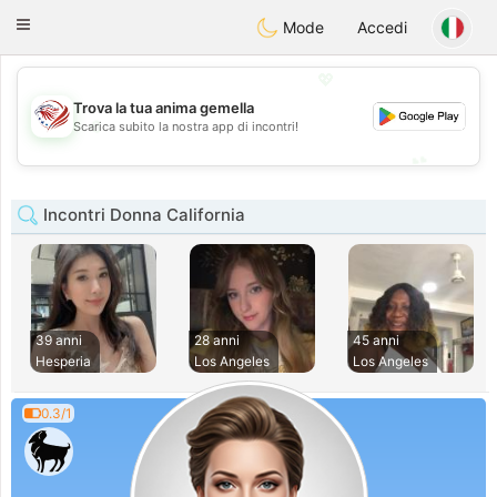
States
Dating
Toggle
Mode
Accedi
navigation
💖
Trova la tua anima gemella
💖
Scarica subito la nostra app di incontri!
💕
💕
Incontri Donna California
39 anni
28 anni
45 anni
Hesperia
Los Angeles
Los Angeles
0.3/1