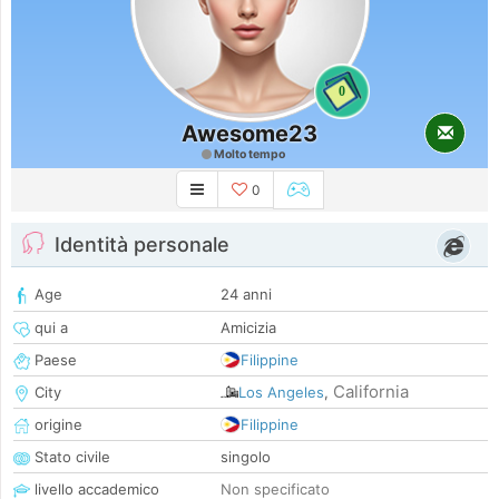
0
Awesome23
Molto tempo
0
Identità personale
Age
24 anni
qui a
Amicizia
Paese
Filippine
California
City
Los Angeles
,
origine
Filippine
Stato civile
singolo
livello accademico
Non specificato