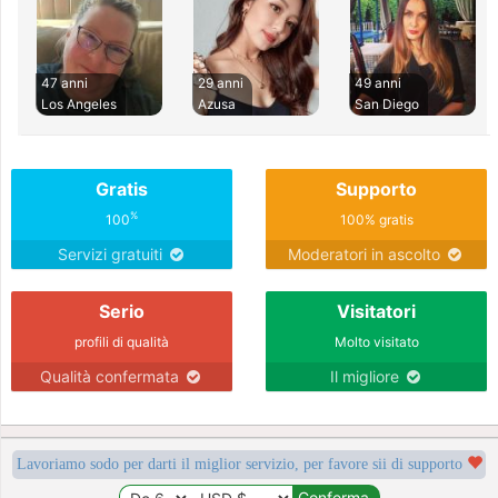
47 anni
29 anni
49 anni
Los Angeles
Azusa
San Diego
Gratis
Supporto
%
100
100% gratis
Servizi gratuiti
Moderatori in ascolto
Serio
Visitatori
profili di qualità
Molto visitato
Qualità confermata
Il migliore
Lavoriamo sodo per darti il miglior servizio, per favore sii di supporto