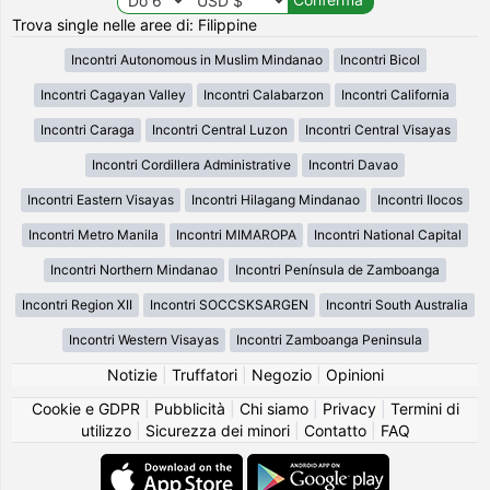
Trova single nelle aree di: Filippine
Incontri Autonomous in Muslim Mindanao
Incontri Bicol
Incontri Cagayan Valley
Incontri Calabarzon
Incontri California
Incontri Caraga
Incontri Central Luzon
Incontri Central Visayas
Incontri Cordillera Administrative
Incontri Davao
Incontri Eastern Visayas
Incontri Hilagang Mindanao
Incontri Ilocos
Incontri Metro Manila
Incontri MIMAROPA
Incontri National Capital
Incontri Northern Mindanao
Incontri Península de Zamboanga
Incontri Region XII
Incontri SOCCSKSARGEN
Incontri South Australia
Incontri Western Visayas
Incontri Zamboanga Peninsula
Notizie
|
Truffatori
|
Negozio
|
Opinioni
Cookie e GDPR
|
Pubblicità
|
Chi siamo
|
Privacy
|
Termini di
utilizzo
|
Sicurezza dei minori
|
Contatto
|
FAQ