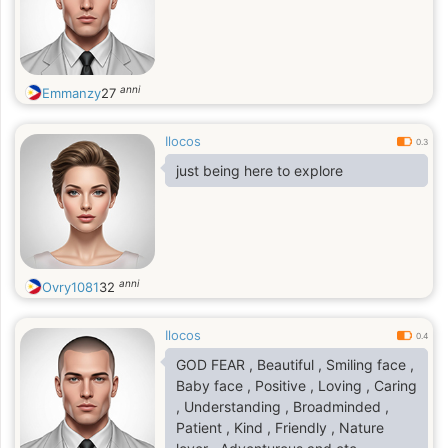
anni
Emmanzy
27
Ilocos
0.3
just being here to explore
anni
Ovry1081
32
Ilocos
0.4
GOD FEAR , Beautiful , Smiling face ,
Baby face , Positive , Loving , Caring
, Understanding , Broadminded ,
Patient , Kind , Friendly , Nature