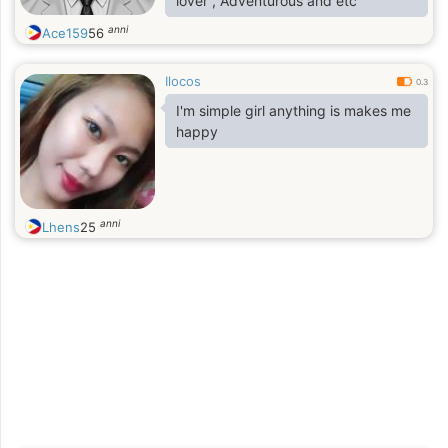
lover , Adventurous and etc
anni
Ace159
56
Ilocos
0.3
I'm simple girl anything is makes me
happy
anni
Lhens
25