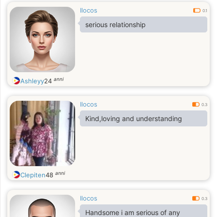
Ilocos
0.1
serious relationship
anni
Ashleyy
24
Ilocos
0.3
Kind,loving and understanding
anni
Clepiten
48
Ilocos
0.3
Handsome i am serious of any