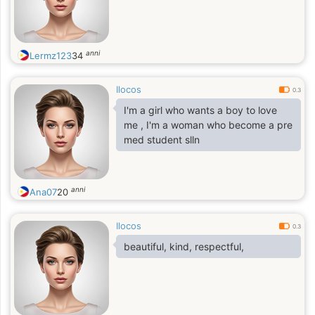
anni
Lermz123
34
Ilocos
0.3
I'm a girl who wants a boy to love
me , I'm a woman who become a pre
med student slln
anni
Ana07
20
Ilocos
0.3
beautiful, kind, respectful,