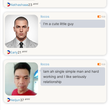
anni
Nathashaaa
23
Ilocos
0.3
I'm a cute little guy
anni
Early
21
Ilocos
0.3
Iam ah single simple man and hard
working and I like seriously
relationship
anni
Neljun
37