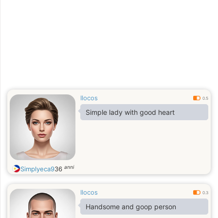
Ilocos
0.5
Simple lady with good heart
anni
Simplyeca9
36
Ilocos
0.3
Handsome and goop person