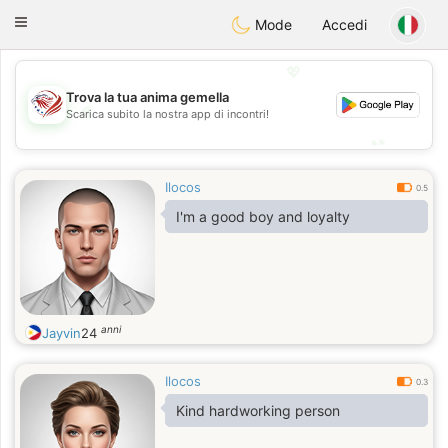
States
Dating
Toggle
Mode
Accedi
navigation
💖
Trova la tua anima gemella
💖
Scarica subito la nostra app di incontri!
💕
💕
Ilocos
0.5
I'm a good boy and loyalty
anni
Jayvin
24
Ilocos
0.3
Kind hardworking person