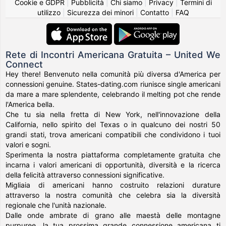
Cookie e GDPR
|
Pubblicità
|
Chi siamo
|
Privacy
|
Termini di
utilizzo
|
Sicurezza dei minori
|
Contatto
|
FAQ
Rete di Incontri Americana Gratuita – United We
Connect
Hey there! Benvenuto nella comunità più diversa d'America per
connessioni genuine. States-dating.com riunisce single americani
da mare a mare splendente, celebrando il melting pot che rende
l'America bella.
Che tu sia nella fretta di New York, nell'innovazione della
California, nello spirito del Texas o in qualcuno dei nostri 50
grandi stati, trova americani compatibili che condividono i tuoi
valori e sogni.
Sperimenta la nostra piattaforma completamente gratuita che
incarna i valori americani di opportunità, diversità e la ricerca
della felicità attraverso connessioni significative.
Migliaia di americani hanno costruito relazioni durature
attraverso la nostra comunità che celebra sia la diversità
regionale che l'unità nazionale.
Dalle onde ambrate di grano alle maestà delle montagne
purpuree, la tua prossima grande connessione americana ti