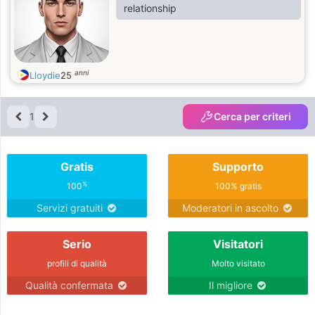
relationship
anni
Lloydie
25
1
Cerca per criteri
Gratis
Supporto
%
100
100% gratis
Servizi gratuiti
Moderatori in ascolto
Serio
Visitatori
profili di qualità
Molto visitato
Qualità confermata
Il migliore