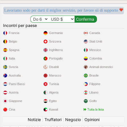
Lavoriamo sodo per darti il miglior servizio, per favore sii di supporto
Incontri per paese
Francia
Germania
Canada
Belgio
Svizzera
Stati Uniti
Spagna
Inghilterra
Messico
Italia
Portogallo
Colombia
Svezia
Disabili
Animali domestici
Australia
Marocco
Brasile
Paesi Bassi
Tunisia
Filippine
Austria
Algeria
Libano
Giappone
Egitto
Golfo
Cina
Kuwait
Tutta la lista
Notizie
|
Truffatori
|
Negozio
|
Opinioni