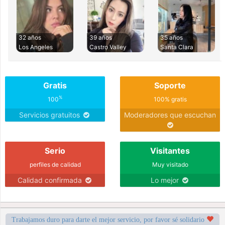
32 años
39 años
35 años
Los Angeles
Castro Valley
Santa Clara
Gratis
Soporte
%
100
100% gratis
Servicios gratuitos
Moderadores que escuchan
Serio
Visitantes
perfiles de calidad
Muy visitado
Calidad confirmada
Lo mejor
Trabajamos duro para darte el mejor servicio, por favor sé solidario