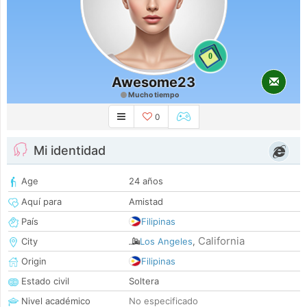
0
Awesome23
Mucho tiempo
0
Mi identidad
Age
24 años
Aquí para
Amistad
País
Filipinas
California
City
Los Angeles
,
Origin
Filipinas
Estado civil
Soltera
Nivel académico
No especificado