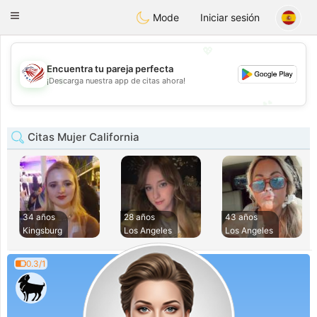
States
Dating
Toggle
Mode
Iniciar sesión
navigation
💖
Encuentra tu pareja perfecta
💖
¡Descarga nuestra app de citas ahora!
💕
💕
Citas Mujer California
34 años
28 años
43 años
Kingsburg
Los Angeles
Los Angeles
0.3/1