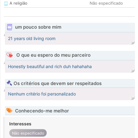
A religião
Não especificado
um pouco sobre mim
21 years old living room
O que eu espero do meu parceiro
Honestly beautiful and rich duh hahahaha
Os critérios que devem ser respeitados
Nenhum critério foi personalizado
Conhecendo-me melhor
Interesses
Não especificado