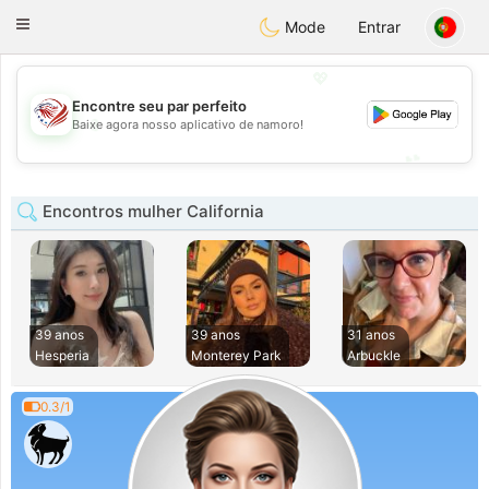
States
Dating
Toggle
Mode
Entrar
navigation
💖
Encontre seu par perfeito
💖
Baixe agora nosso aplicativo de namoro!
💕
💕
Encontros mulher California
39 anos
39 anos
31 anos
Hesperia
Monterey Park
Arbuckle
0.3/1