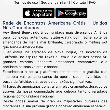
Termos de uso
|
Segurança infantil
|
Contato
|
FAQ
Rede de Encontros Americana Grátis – Unidos
Nós Conectamos
Hey there! Bem-vindo à comunidade mais diversa da América
para conexões autênticas. States-dating.com reúne solteiros
americanos de mar a mar brilhante, celebrando o melting pot
que torna a América bela.
Quer esteja na agitação de Nova Iorque, na inovação da
Califórnia, no espírito do Texas ou em qualquer dos nossos 50
grandes estados, encontre americanos compatíveis que
partilham os seus valores e sonhos.
Experimente a nossa plataforma completamente gratuita que
incorpora valores americanos de oportunidade, diversidade e
busca da felicidade através de conexões significativas.
Milhares de americanos construíram relacionamentos duradouros
através da nossa comunidade que celebra tanto diversidade
regional como unidade nacional.
Desde ondas âmbar de grão às majestades púrpuras das
montanhas, a sua próxima grande conexão americana espera-o!