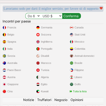
Lavoriamo sodo per darti il miglior servizio, per favore sii di supporto
Incontri per paese
Francia
Germania
Canada
Belgio
Svizzera
Stati Uniti
Spagna
Inghilterra
Messico
Italia
Portogallo
Colombia
Svezia
Disabili
Animali domestici
Australia
Marocco
Brasile
Paesi Bassi
Tunisia
Filippine
Austria
Algeria
Libano
Giappone
Egitto
Golfo
Cina
Kuwait
Tutta la lista
Notizie
|
Truffatori
|
Negozio
|
Opinioni