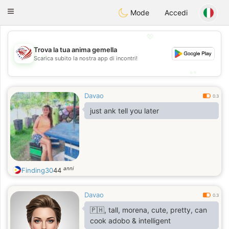
States
Dating
Toggle
Mode
Accedi
navigation
💖
Trova la tua anima gemella
💖
Scarica subito la nostra app di incontri!
💕
💕
Davao
0.3
just ank tell you later
anni
Finding30
44
Davao
0.3
🇵🇭, tall, morena, cute, pretty, can
cook adobo & intelligent