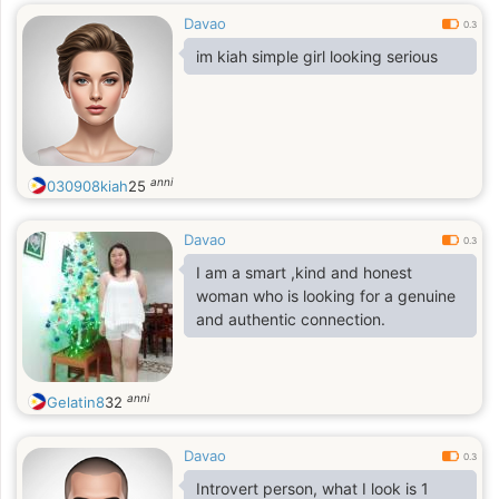
Davao
0.3
im kiah simple girl looking serious
anni
030908kiah
25
Davao
0.3
I am a smart ,kind and honest
woman who is looking for a genuine
and authentic connection.
anni
Gelatin8
32
Davao
0.3
Introvert person, what I look is 1