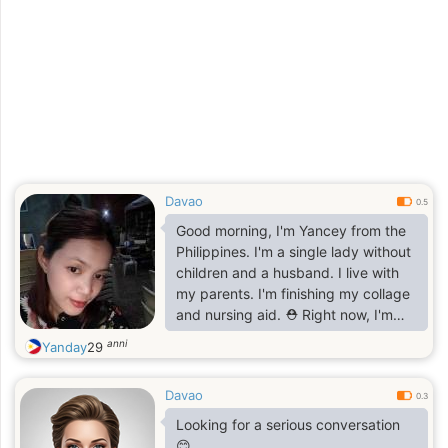
Davao
0.5
Good morning, I'm Yancey from the
Philippines. I'm a single lady without
children and a husband. I live with
my parents. I'm finishing my collage
and nursing aid. ⛑️ Right now, I'm
waiting to work at a hospital. Right
anni
Yanday
29
now, I'm working at a clinic. I'm a
simple woman and helpful to my
Davao
parents. I don't drink alcohol or
0.3
smoke. I hope I can find a kind
Looking for a serious conversation
partner here. What I don't like is
😊