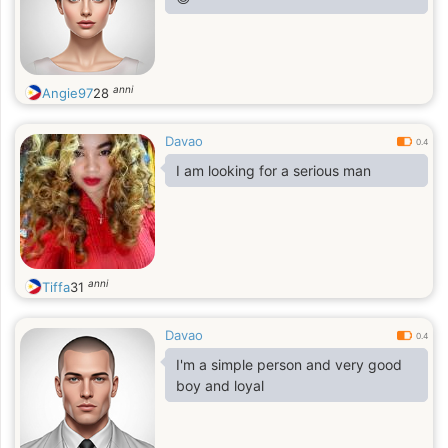
someone who sends me naked
pictures. I hope you understand me.
Thank you so much. God bless you
❤️ you.
anni
Angie97
28
Davao
0.4
I am looking for a serious man
anni
Tiffa
31
Davao
0.4
I'm a simple person and very good
boy and loyal