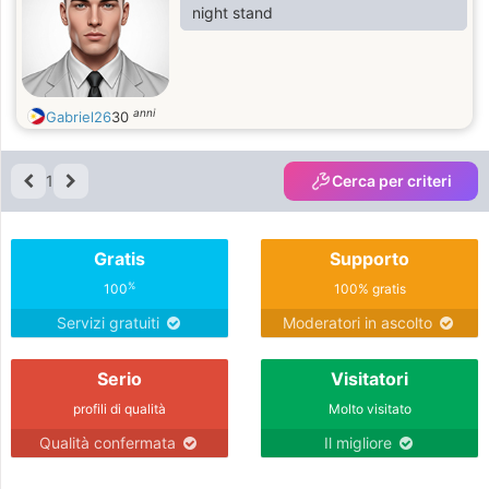
night stand
anni
Gabriel26
30
1
Cerca per criteri
Gratis
Supporto
%
100
100% gratis
Servizi gratuiti
Moderatori in ascolto
Serio
Visitatori
profili di qualità
Molto visitato
Qualità confermata
Il migliore