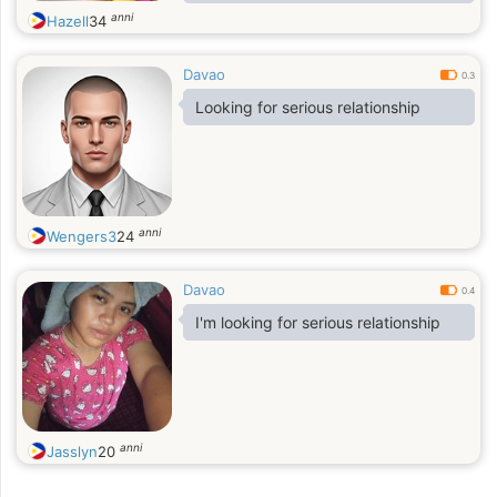
anni
Hazell
34
Davao
0.3
Looking for serious relationship
anni
Wengers3
24
Davao
0.4
I'm looking for serious relationship
anni
Jasslyn
20