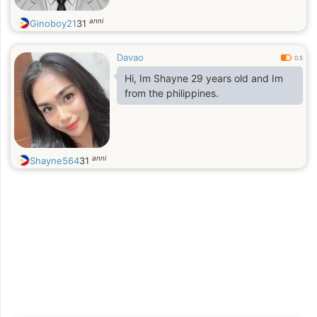
anni
Ginoboy21
31
Davao
0.5
Hi, Im Shayne 29 years old and Im
from the philippines.
anni
Shayne564
31