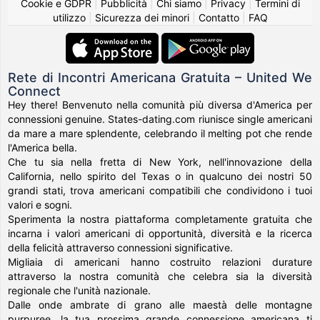
Cookie e GDPR
|
Pubblicità
|
Chi siamo
|
Privacy
|
Termini di
utilizzo
|
Sicurezza dei minori
|
Contatto
|
FAQ
Rete di Incontri Americana Gratuita – United We
Connect
Hey there! Benvenuto nella comunità più diversa d'America per
connessioni genuine. States-dating.com riunisce single americani
da mare a mare splendente, celebrando il melting pot che rende
l'America bella.
Che tu sia nella fretta di New York, nell'innovazione della
California, nello spirito del Texas o in qualcuno dei nostri 50
grandi stati, trova americani compatibili che condividono i tuoi
valori e sogni.
Sperimenta la nostra piattaforma completamente gratuita che
incarna i valori americani di opportunità, diversità e la ricerca
della felicità attraverso connessioni significative.
Migliaia di americani hanno costruito relazioni durature
attraverso la nostra comunità che celebra sia la diversità
regionale che l'unità nazionale.
Dalle onde ambrate di grano alle maestà delle montagne
purpuree, la tua prossima grande connessione americana ti