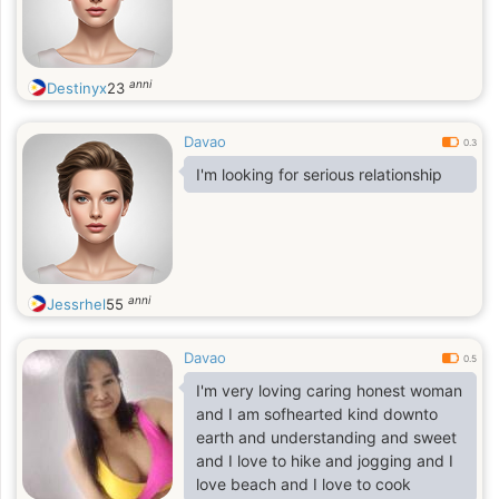
anni
Destinyx
23
Davao
0.3
I'm looking for serious relationship
anni
Jessrhel
55
Davao
0.5
I'm very loving caring honest woman
and I am sofhearted kind downto
earth and understanding and sweet
and I love to hike and jogging and I
love beach and I love to cook