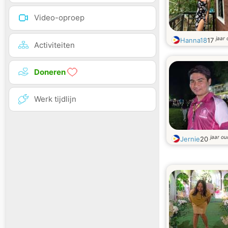
Video-oproep
jaar
Hanna18
17
Activiteiten
Doneren
Werk tijdlijn
jaar ou
Jernie
20