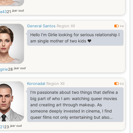
jaar oud
ca43
21
General Santos
Region XII
0.4
Hello I'm Girlie looking for serious relationship I
am single mother of two kids ❤️
jaar oud
girie
28
Koronadal
Region XII
0.3
I'm passionate about two things that define a
big part of who I am: watching queer movies
and creating art through makeup. As
someone deeply invested in cinema, I find
queer films not only entertaining but also
important for their representation and
jaar oud
n21
23
storytelling. Each movie I watch inspires me in