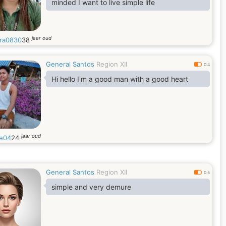
minded I want to live simple life
jaar oud
ra0830
38
General Santos
Region XII
0.4
Hi hello I'm a good man with a good heart
jaar oud
e04
24
General Santos
Region XII
0.5
simple and very demure