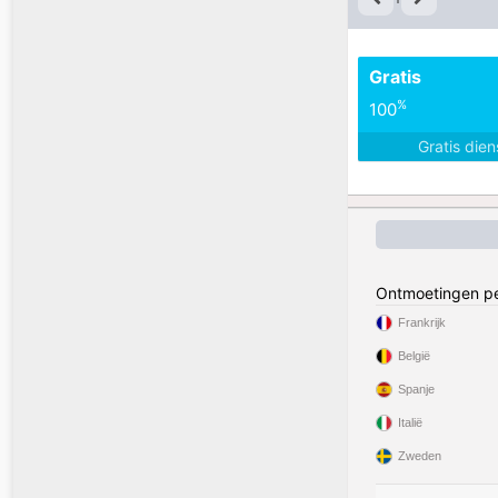
Gratis
%
100
Gratis die
Ontmoetingen pe
Frankrijk
België
Spanje
Italië
Zweden