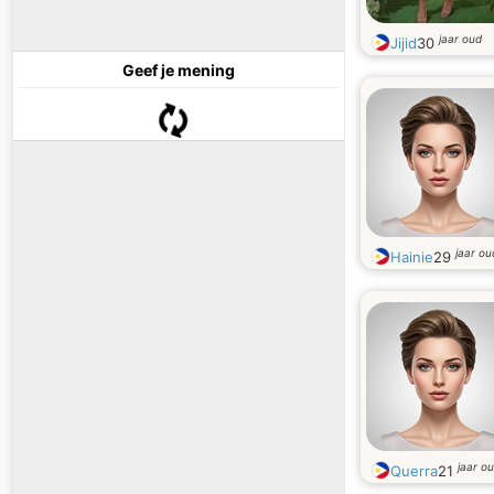
jaar oud
Jijid
30
Geef je mening
jaar ou
Hainie
29
jaar o
Querra
21