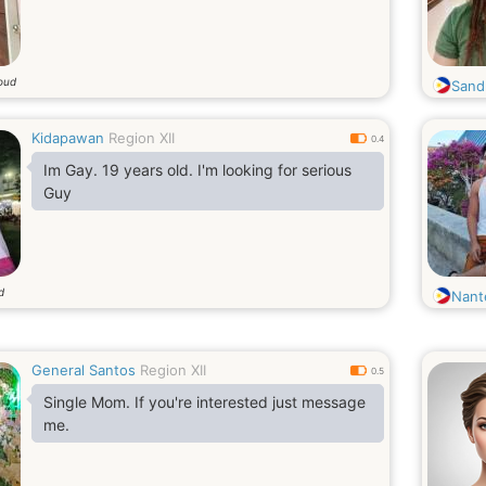
 oud
Sand
Kidapawan
Region XII
0.4
Im Gay. 19 years old. I'm looking for serious
Guy
d
Nant
General Santos
Region XII
0.5
Single Mom. If you're interested just message
me.