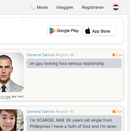
Mode
Inloggen
Registreren
💖
💕
General Santos
Region XII
0.4
Im gay looking fora serious relationship
jaar oud
l25
25
General Santos
Region XII
0.4
I'm SCARDEL MAE 36 years old single from
Philippines I have a faith of God and I'm open