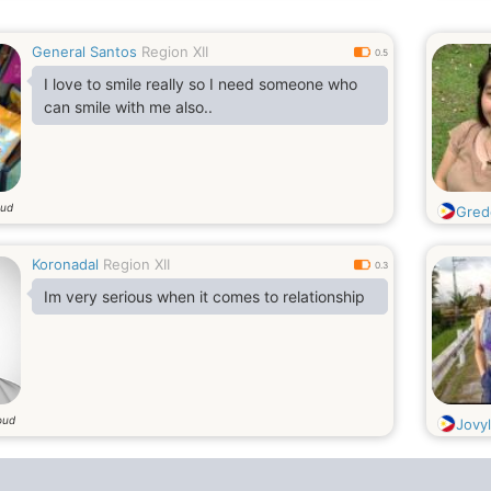
General Santos
Region XII
0.5
I love to smile really so I need someone who
can smile with me also..
oud
Gred
Koronadal
Region XII
0.3
Im very serious when it comes to relationship
oud
Jovy