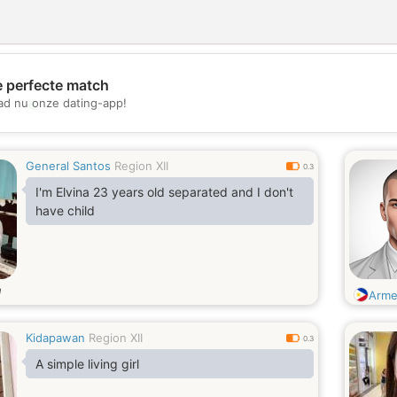
e perfecte match
💖
d nu onze dating-app!
💕
General Santos
Region XII
0.3
I'm Elvina 23 years old separated and I don't
have child
d
Arme
Kidapawan
Region XII
0.3
A simple living girl