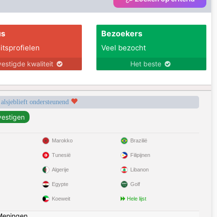
us
Bezoekers
itsprofielen
Veel bezocht
estigde kwaliteit
Het beste
 alsjeblieft ondersteunend
Marokko
Brazilië
Tunesië
Filipijnen
Algerije
Libanon
Egypte
Golf
Koeweit
Hele lijst
Meningen