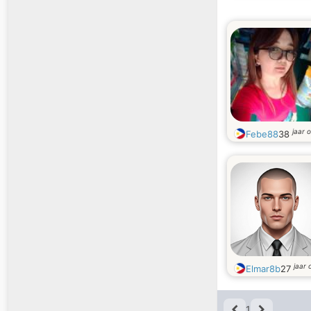
jaar 
Febe88
38
jaar 
Elmar8b
27
1