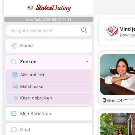
States
Dating
New York 2026-08-07 04:58
Vind j
Downloa
Home
Zoeken
Alle profielen
Matchmaker
Kaart gebruiken
jaar ou
Elvina
24
Mijn Berichten
Chat