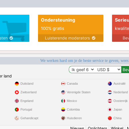
Ondersteuning
Serie
100% gratis
kwalite
nsten
Luisterende moderators
Bev
We werken hard om je de beste service te geven, wees
r land
Duitsland
Canada
Australië
Zwitserland
Verenigde Staten
Nederland
Engeland
Mexico
Oostenrijk
Portugal
Colombia
Japan
Gehandicapt
Huisdieren
China
Nieuws
|
Oplichters
|
Winkel
|