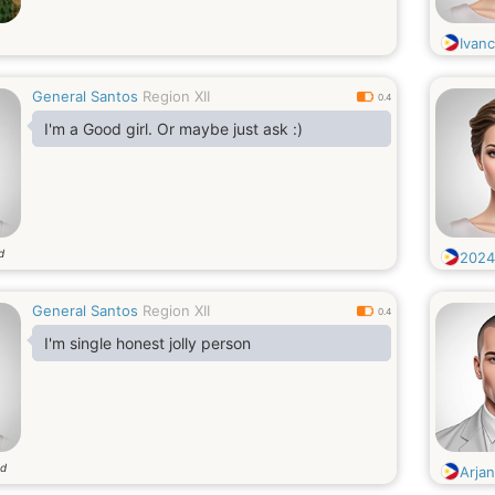
Ivan
General Santos
Region XII
0.4
I'm a Good girl. Or maybe just ask :)
d
2024
General Santos
Region XII
0.4
I'm single honest jolly person
ud
Arja