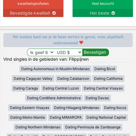
kwaliteitsprofielen
Veel bezocht
Bevestigde kwaliteit
Het beste
We werken hard om je de beste service te geven, wees alsjeblieft
ondersteunend
Vind singles in de gebieden van: Filippijnen
Dating Autonomous in Muslim Mindanao
Dating Bicol
Dating Cagayan Valley
Dating Calabarzon
Dating California
Dating Caraga
Dating Central Luzon
Dating Central Visayas
Dating Cordillera Administrative
Dating Davao
Dating Eastern Visayas
Dating Hilagang Mindanao
Dating Ilocos
Dating Metro Manila
Dating MIMAROPA
Dating National Capital
Dating Northern Mindanao
Dating Península de Zamboanga