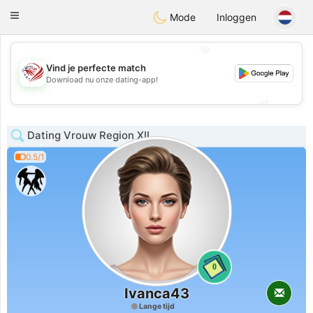
States
Dating
Toggle
Mode
Inloggen
navigation
💖
Vind je perfecte match
💖
Download nu onze dating-app!
💕
💕
Dating Vrouw Region XII
0.5/1
0
Ivanca43
Lange tijd