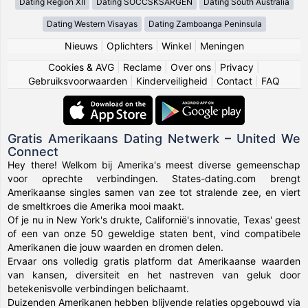
Dating Region XII
Dating SOCCSKSARGEN
Dating South Australia
Dating Western Visayas
Dating Zamboanga Peninsula
Nieuws
|
Oplichters
|
Winkel
|
Meningen
Cookies & AVG
|
Reclame
|
Over ons
|
Privacy
|
Gebruiksvoorwaarden
|
Kinderveiligheid
|
Contact
|
FAQ
Gratis Amerikaans Dating Netwerk – United We
Connect
Hey there! Welkom bij Amerika's meest diverse gemeenschap
voor oprechte verbindingen. States-dating.com brengt
Amerikaanse singles samen van zee tot stralende zee, en viert
de smeltkroes die Amerika mooi maakt.
Of je nu in New York's drukte, Californië's innovatie, Texas' geest
of een van onze 50 geweldige staten bent, vind compatibele
Amerikanen die jouw waarden en dromen delen.
Ervaar ons volledig gratis platform dat Amerikaanse waarden
van kansen, diversiteit en het nastreven van geluk door
betekenisvolle verbindingen belichaamt.
Duizenden Amerikanen hebben blijvende relaties opgebouwd via