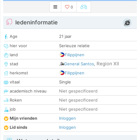
0
ledeninformatie
Age
21 jaar
hier voor
Serieuze relatie
land
Filippijnen
Region XII
stad
General Santos
,
herkomst
Filippijnen
vitaal
Single
academisch niveau
Niet gespecificeerd
Roken
Niet gespecificeerd
job
Niet gespecificeerd
Mijn vrienden
Inloggen
Lid sinds
Inloggen